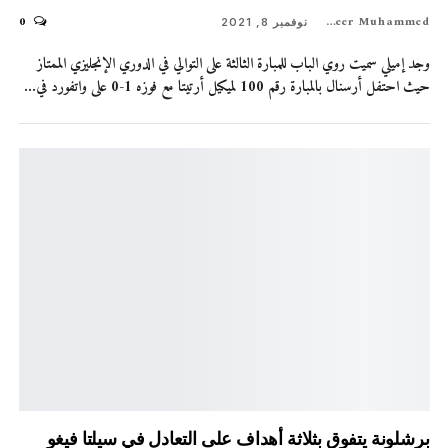
0
Shaheer Muhammed
نوفمبر 8, 2021
وجد إميلي سميت روي الباب للمبارة الثالثة على التوالي في الدوري الإنجليزي الممتاز
حيث احتفل أرسنال بالمبارة رقم 100 لميكيل أرتيتا مع فوزه 1-0 على واتفورد في…
برشلونة يتفوق بثلاثة أهداف على التعادل في سيلتا فيغو