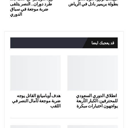
بطولة بريمير بادل في الرياض
طرد دوران.. النصر يتلقى
ضربة موجعة في سباق
الدوري
قد يعجبك ايضا
انطلاق الدوري السعودي
هدف أوباميانغ القاتل يوجه
للمحترفين: الكبار الأربعة
ضربة موجعة لآمال النصر في
يواجهون اختبارات مبكرة
اللقب