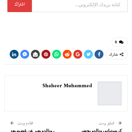
كتابة
اشتراك
بريدك
الإلكتروني...
0
شارك
Shaheer Muhammed
السابق بوست
القادم بوست
كريستيانو رونالدو يحضر
رونالدو يعبر عن غضبه بعد