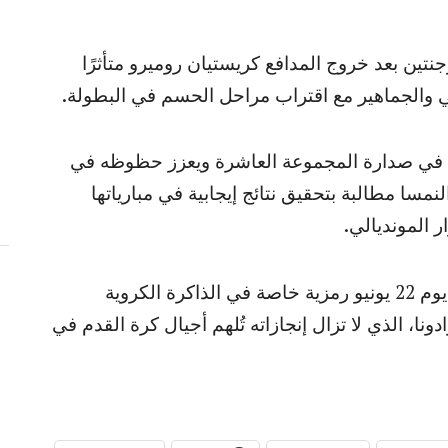
تين بعد خروج المدافع كريستيان روميرو متأثرًا
فني والجماهير مع اقتراب مراحل الحسم في البطولة.
وية في صدارة المجموعة العاشرة ويعزز حظوظه في
نمسا مطالبة بتحقيق نتائج إيجابية في مبارياتها
 المونديالي.
وتجاوزت أهمية المباراة حدود النتيجة، إذ حمل يوم 22 يونيو رمزية خاصة في الذاكرة الكروية
ونا، الذي لا تزال إنجازاته تُلهم أجيال كرة القدم في