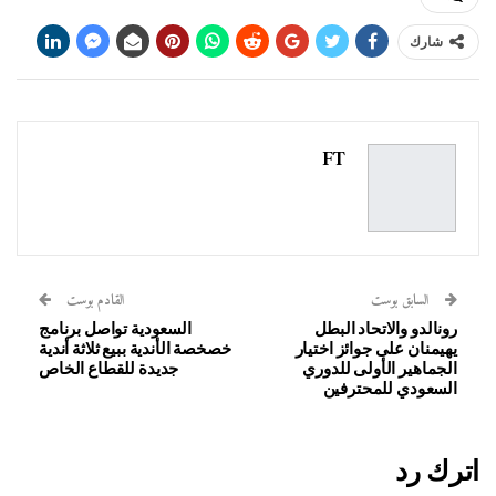
شارك
FT
السابق بوست
القادم بوست
رونالدو والاتحاد البطل
السعودية تواصل برنامج
يهيمنان على جوائز اختيار
خصخصة الأندية ببيع ثلاثة أندية
الجماهير الأولى للدوري
جديدة للقطاع الخاص
السعودي للمحترفين
اترك رد