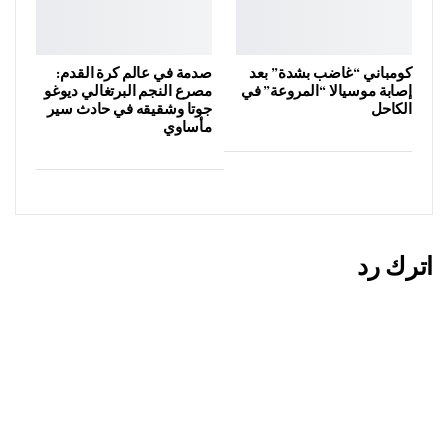
كومباني “غاضب بشدة” بعد
صدمة في عالم كرة القدم:
إصابة موسيالا “المروعة” في
مصرع النجم البرتغالي ديوغو
الكاحل
جوتا وشقيقه في حادث سير
مأساوي
اترك رد