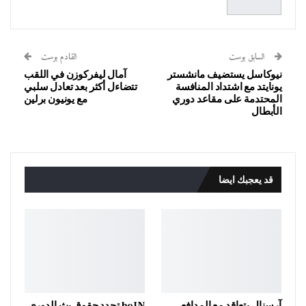
السابق بوست
القادم بوست
نيوكاسل يستضيف مانشستر
آمال ليفركوزن في اللقب
يونايتد مع اشتداد المنافسة
تتضاءل أكثر بعد تعادل سلبي
المحتدمة على مقاعد دوري
مع يونيون برلين
الأبطال
قد يعجبك ايضا
آرسنال يتعاقد مع المدافع
beIN تجدد حقوق بث الدوري