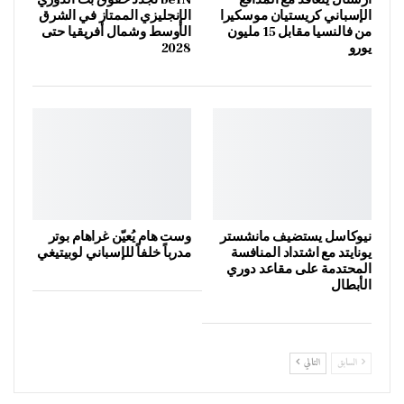
الإسباني كريستيان موسكيرا
الإنجليزي الممتاز في الشرق
من فالنسيا مقابل 15 مليون
الأوسط وشمال أفريقيا حتى
يورو
2028
نيوكاسل يستضيف مانشستر
وست هام يُعيّن غراهام بوتر
يونايتد مع اشتداد المنافسة
مدرباً خلفاً للإسباني لوبيتيغي
المحتدمة على مقاعد دوري
الأبطال
السابق
التالي