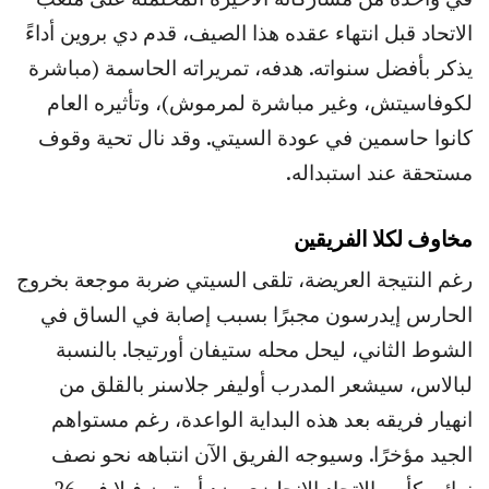
الاتحاد قبل انتهاء عقده هذا الصيف، قدم دي بروين أداءً
يذكر بأفضل سنواته. هدفه، تمريراته الحاسمة (مباشرة
لكوفاسيتش، وغير مباشرة لمرموش)، وتأثيره العام
كانوا حاسمين في عودة السيتي. وقد نال تحية وقوف
مستحقة عند استبداله.
مخاوف لكلا الفريقين
رغم النتيجة العريضة، تلقى السيتي ضربة موجعة بخروج
الحارس إيدرسون مجبرًا بسبب إصابة في الساق في
الشوط الثاني، ليحل محله ستيفان أورتيجا. بالنسبة
لبالاس، سيشعر المدرب أوليفر جلاسنر بالقلق من
انهيار فريقه بعد هذه البداية الواعدة، رغم مستواهم
الجيد مؤخرًا. وسيوجه الفريق الآن انتباهه نحو نصف
نهائي كأس الاتحاد الإنجليزي ضد أستون فيلا في 26