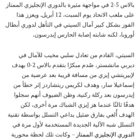
بالاس 5-2 في مواجهة مثيرة بالدوري الإنجليزي الممتاز
على ملعب الاتحاد يوم السبت، 12 أبريل. ويعزز هذا
الفوز بشكل كبير آمال السيتي في التأهل لدوري أبطال
أوروبا، لكنه شابته إصابة الحارس إيدرسون.
السيتي، القادم من تعادل سلبي مخيب للآمال في
ديربي مانشستر، صُدم مبكرًا بتقدم بالاس 2-0 بهدف
لإبيريتشي إيزي من مسافة قريبة بعد عرضية من
إسماعيلا سار، وهدف لكريس ريتشاردز إثر خطأ من
إيدرسون بعد ركلة ركنية. وظن الضيوف أنهم سجلوا
هدفًا ثالثًا عندما هز إيزي الشباك مرة أخرى، لكن
الهدف أُلغي بفارق ضئيل بداعي التسلل بواسطة تقنية
التسلل شبه الآلية الجديدة المستخدمة لأول مرة في
الدوري الإنجليزي الممتاز
– وكانت تلك لحظة محورية