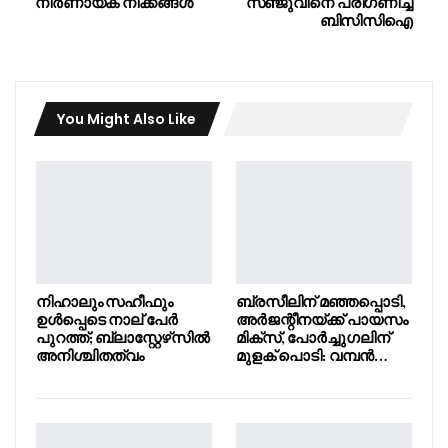
നിർണായക നീക്കങ്ങൾ
സഞ്ജുവിനെ പരിഗണിച്ച്
ബിസിസിഐ
You Might Also Like
നിഹാലും സഹീഫും
ബ്രസീലിന് മഞ്ഞപ്പൊടി,
ഉൾപ്പെടെ നാല് പേർ
അർജന്റീനയ്ക്ക് പായസം
പുറത്ത്; ബ്ലാസ്റ്റേഴ്‌സിൽ
മിക്സ്, പോർച്ചുഗലിന്
അനിശ്ചിതത്വം
മുളക് പൊടി: വമ്പൻ…