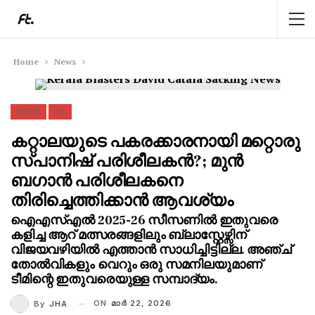
Home
News
NEWS
ISL
കറ്റാലയുടെ പകരക്കാരനായി മറ്റൊരു
സ്പാനിഷ് പരിശീലകൻ?; മുൻ
ബഗാൻ പരിശീലകനെ
തിരിച്ചെത്തിക്കാൻ ആവശ്യം
ഐഎസ്എൽ 2025-26 സീസണിൽ ഇതുവരെ
കളിച്ച ആറ് മത്സരങ്ങളിലും ബ്ലാസ്റ്റേഴ്സിന്
വിജയവഴിയിൽ എത്താൻ സാധിച്ചിട്ടില്ല. അഞ്ച്
തോൽവികളും വെറും ഒരു സമനിലയുമാണ്
ടീമിന്റെ ഇതുവരെയുള്ള സമ്പാദ്യം.
ON
മാര്‍ 22, 2026
By
JHA