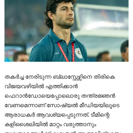
തകർച്ച നേരിടുന്ന ബ്ലാസ്റ്റേഴ്സിനെ തിരികെ
വിജയവഴിയിൽ എത്തിക്കാൻ
ഫെറാൻഡോയെപ്പോലൊരു തന്ത്രജ്ഞൻ
വേണമെന്നാണ് സോഷ്യൽ മീഡിയയിലൂടെ
ആരാധകർ ആവശ്യപ്പെടുന്നത്. ടീമിന്റെ
കളിശൈലിയിൽ മാറ്റം വരുത്താനും