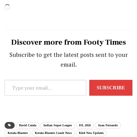
Loading…
Discover more from Footy Times
Subscribe to get the latest posts sent to your
email.
Type
SUBSCRIBE
your
email…
David Catala
Indian Super League
ISL 2026
Juan Ferrando
Kerala Blasters
Kerala Blasters Coach News
Khel Now Updates