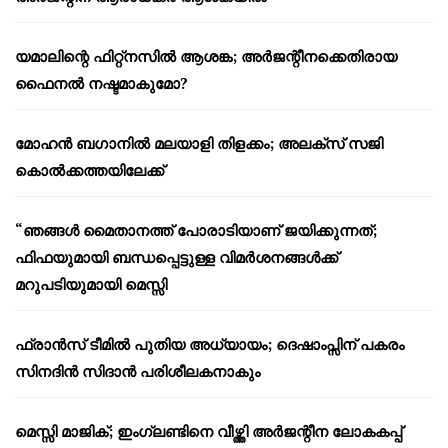
യമാലിന്റെ ഫിറ്റ്നസിൽ ആശങ്ക; അർജന്റീനക്കെതിരായ
ഫൈനൽ നഷ്ടമാകുമോ?
മോഹൻ ബഗാനിൽ മലയാളി തിളക്കം; അലക്സ് സജി
കൊൽക്കത്തയിലേക്ക്
“ഞങ്ങൾ മൈതാനത്ത് പോരാടിയാണ് ജയിക്കുന്നത്;
ഫിഫയുമായി ബന്ധപ്പെട്ടുള്ള വിമർശനങ്ങൾക്ക്
മറുപടിയുമായി മെസ്സി
ഫ്രാൻസ് ടീമിൽ പുതിയ അധ്യായം; ദെഷാംപ്സിന് പകരം
സിനദിൻ സിദാൻ പരിശീലകനാകും
മെസ്സി മാജിക്; ഇംഗ്ലണ്ടിനെ വീഴ്ത്തി അർജന്റീന ലോകകപ്പ്