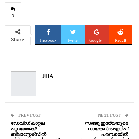
0
Share
Facebook
Twitter
Google+
ReddIt
WhatsApp
Pinterest
Email
JHA
PREV POST
NEXT POST
ഡേവിഡ് കാറ്റല
സഞ്ജു ഇന്ത്യയുടെ
പുറത്തേക്ക്?
നായകൻ; ഐറിഷ്
ബ്ലാസ്റ്റേഴ്‌സിൽ
പരമ്പരയിൽ