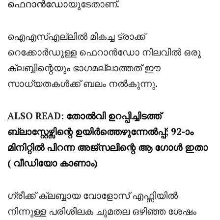
ഫെറാൻഡോ
യുടേതാണ്.
ഐഎസ്എല്ലിൽ മികച്ച ട്രാക്ക്
റെക്കോർഡുള്ള ഫെറാൻഡോ നിലവിൽ ഒരു
ക്ലബ്ബിന്റെയും ഭാഗമല്ലാത്തത് ഈ
സാധ്യതകൾക്ക് ബലം നൽകുന്നു.
ALSO READ:
തോൽവി ഉറപ്പിച്ചിടത്ത്
ബ്ലാസ്റ്റേഴ്സിന്റെ ഉയിർത്തെഴുന്നേൽപ്പ്; 92-ാം
മിനിറ്റിൽ പിറന്ന അജ്‌സലിന്റെ ആ ഗോൾ ഇതാ
( വീഡിയോ കാണാം)
ഗ്രീക്ക് ക്ലബ്ബായ വോളോസ് എഫ്സിയിൽ
നിന്നുള്ള പരിശീലക ചുമതല ഒഴിഞ്ഞ ശേഷം