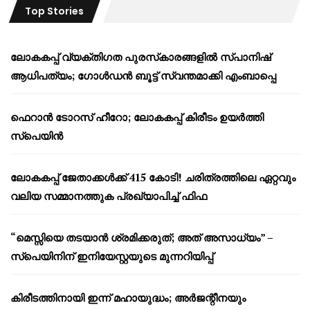
Top Stories
ലോകകപ്പ് വ്യക്തിഗത പുരസ്‌കാരങ്ങളിൽ സ്പാനിഷ്
ആധിപത്യം; ഗോൾഡൻ ബൂട്ട് സ്വന്തമാക്കി എംബാപ്പെ
ഫെറാൻ ടോറസ് ഹീറോ; ലോകകപ്പ് കിരീടം ഉയർത്തി
സ്പെയിൻ
ലോകകപ്പ് ജേതാക്കൾക്ക് 415 കോടി! ചരിത്രത്തിലെ ഏറ്റവും
വലിയ സമ്മാനത്തുക പ്രഖ്യാപിച്ച് ഫിഫ
“മെസ്സിയെ തടയാൻ ശ്രമിക്കരുത്; അത് അസാധ്യം” –
സ്പെയിനിന് ഇനിയേസ്റ്റയുടെ മുന്നറിയിപ്പ്
കിരീടത്തിനായി ഇന്ന് മഹായുദ്ധം; അർജന്റീനയും