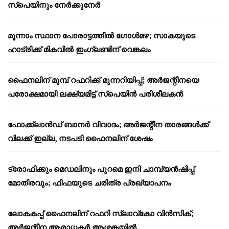
സ്പെയിനും നേർക്കുനേർ
മൂന്നാം സ്ഥാന പോരാട്ടത്തിൽ ഗോൾമഴ; സാകയുടെ
ഹാട്രിക്ക് മികവിൽ ഇംഗ്ലണ്ടിന് വെങ്കലം
ഫൈനലിന് മുമ്പ് റഫറിക്ക് മുന്നറിയിപ്പ്; അർജന്റീനയെ
പരോക്ഷമായി ലക്ഷ്യമിട്ട് സ്പെയിൻ പരിശീലകൻ
ഫോക്ക്‌ലാൻഡ് ബാനർ വിവാദം; അർജന്റീന താരങ്ങൾക്ക്
വിലക്ക് ഇല്ല, നടപടി ഫൈനലിന് ശേഷം
ട്രോഫിക്കും മെഡലിനും പുറമെ ഇനി ചാമ്പ്യൻഷിപ്പ്
മോതിരവും; ഫിഫയുടെ ചരിത്ര പ്രഖ്യാപനം
ലോകകപ്പ് ഫൈനലിന് റഫറി സ്ലാവ്‌കോ വിൻസിക്;
അർജന്റീന ആരാധകർ ആശങ്കയിൽ