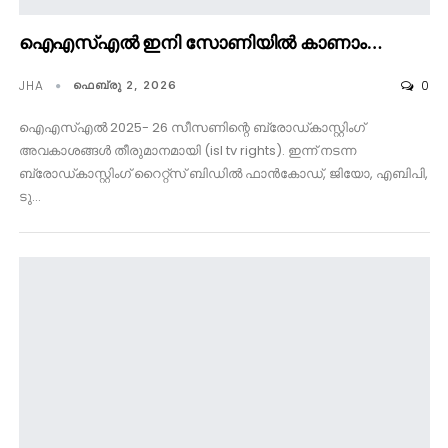
ഐഎസ്എൽ ഇനി സോണിയിൽ കാണാം…
JHA
0
ഫെബ്രു 2, 2026
ഐഎസ്എൽ 2025- 26 സീസണിന്റെ ബ്രോഡ്കാസ്റ്റിംഗ്
അവകാശങ്ങൾ തീരുമാനമായി (isl tv rights). ഇന്ന് നടന്ന
ബ്രോഡ്കാസ്റ്റിംഗ് റൈറ്റ്സ് ബിഡിൽ ഫാൻകോഡ്, ജിയോ, എബിപി,
ടു…