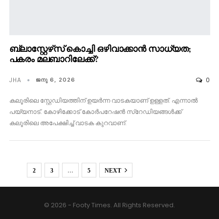
ബ്ലാസ്റ്റേഴ്‌സ് കൊച്ചി ഒഴിവാക്കാൻ സാധ്യത;
പകരം മലബാറിലേക്ക്?
JHA
0
ജനു 6, 2026
കലൂരിലെ സ്റ്റേഡിയത്തിന് ഉയർന്ന വാടകയാണ് ഉള്ളത്. എന്നാൽ
പയ്യനാട്. കോഴിക്കോട് കോർപറേഷൻ സ്റേഡിയങ്ങൾക്ക്
കലൂരിലെ അപേക്ഷിച്ച് വാടക കുറവാണ്.
1
2
3
…
5
NEXT
© 2026 - Footy Times. All Rights Reserved.