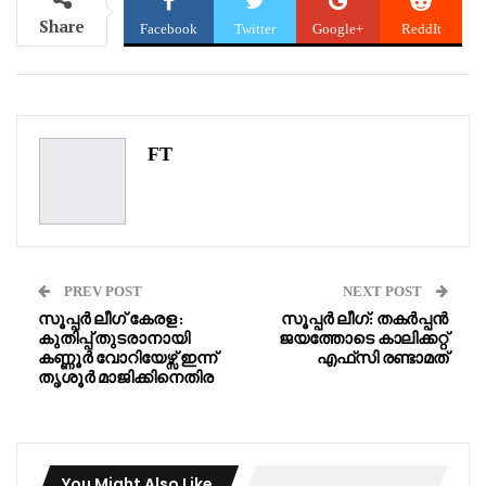
Share
Facebook
Twitter
Google+
ReddIt
WhatsApp
Pinterest
Email
FT
PREV POST
NEXT POST
സൂപ്പർ ലീഗ് കേരള :
സൂപ്പർ ലീഗ്: തകർപ്പൻ
കുതിപ്പ് തുടരാനായി
ജയത്തോടെ കാലിക്കറ്റ്
കണ്ണൂർ വോറിയേഴ്സ് ഇന്ന്
എഫ്‌സി രണ്ടാമത്
തൃശൂർ മാജിക്കിനെതിര
You Might Also Like