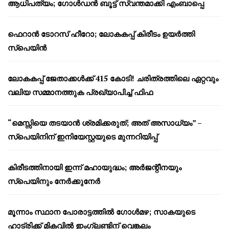
ആധിപത്യം; ഗോൾഡൻ ബൂട്ട് സ്വന്തമാക്കി എംബാപ്പെ
ഫെറാൻ ടോറസ് ഹീറോ; ലോകകപ്പ് കിരീടം ഉയർത്തി
സ്പെയിൻ
ലോകകപ്പ് ജേതാക്കൾക്ക് 415 കോടി! ചരിത്രത്തിലെ ഏറ്റവും
വലിയ സമ്മാനത്തുക പ്രഖ്യാപിച്ച് ഫിഫ
“മെസ്സിയെ തടയാൻ ശ്രമിക്കരുത്; അത് അസാധ്യം” –
സ്പെയിനിന് ഇനിയേസ്റ്റയുടെ മുന്നറിയിപ്പ്
കിരീടത്തിനായി ഇന്ന് മഹായുദ്ധം; അർജന്റീനയും
സ്പെയിനും നേർക്കുനേർ
മൂന്നാം സ്ഥാന പോരാട്ടത്തിൽ ഗോൾമഴ; സാകയുടെ
ഹാട്രിക്ക് മികവിൽ ഇംഗ്ലണ്ടിന് വെങ്കലം