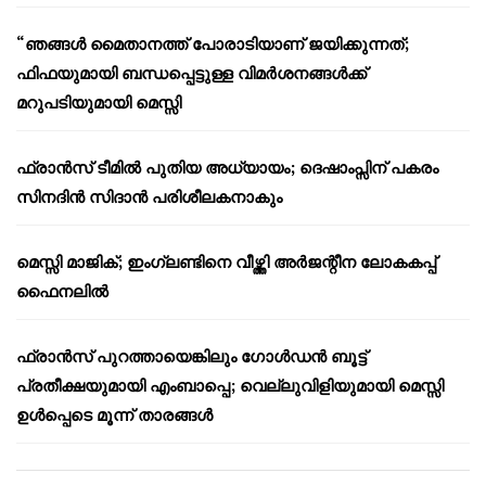
“ഞങ്ങൾ മൈതാനത്ത് പോരാടിയാണ് ജയിക്കുന്നത്;
ഫിഫയുമായി ബന്ധപ്പെട്ടുള്ള വിമർശനങ്ങൾക്ക്
മറുപടിയുമായി മെസ്സി
ഫ്രാൻസ് ടീമിൽ പുതിയ അധ്യായം; ദെഷാംപ്സിന് പകരം
സിനദിൻ സിദാൻ പരിശീലകനാകും
മെസ്സി മാജിക്; ഇംഗ്ലണ്ടിനെ വീഴ്ത്തി അർജന്റീന ലോകകപ്പ്
ഫൈനലിൽ
ഫ്രാൻസ് പുറത്തായെങ്കിലും ഗോൾഡൻ ബൂട്ട്
പ്രതീക്ഷയുമായി എംബാപ്പെ; വെല്ലുവിളിയുമായി മെസ്സി
ഉൾപ്പെടെ മൂന്ന് താരങ്ങൾ