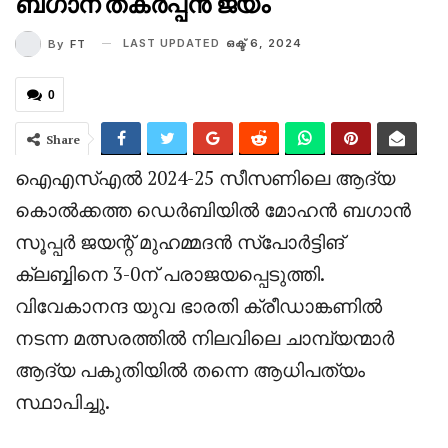
ബഗാന് തകർപ്പൻ ജയം
LAST UPDATED
ഒക്ട് 6, 2024
By
FT
0
Share
ഐഎസ്എൽ 2024-25 സീസണിലെ ആദ്യ
കൊൽക്കത്ത ഡെർബിയിൽ മോഹൻ ബഗാൻ
സൂപ്പർ ജയന്റ് മുഹമ്മദൻ സ്പോർട്ടിങ്
ക്ലബ്ബിനെ 3-0ന് പരാജയപ്പെടുത്തി.
വിവേകാനന്ദ യുവ ഭാരതി ക്രീഡാങ്കണിൽ
നടന്ന മത്സരത്തിൽ നിലവിലെ ചാമ്പ്യന്മാർ
ആദ്യ പകുതിയിൽ തന്നെ ആധിപത്യം
സ്ഥാപിച്ചു.