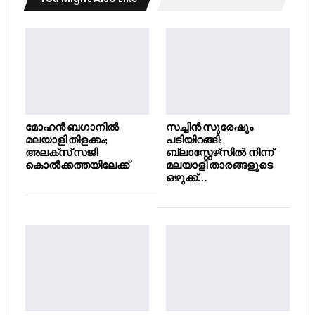
മോഹൻ ബഗാനിൽ
സച്ചിൻ സുരേഷും
മലയാളി തിളക്കം;
പടിയിറങ്ങി;
അലക്സ് സജി
ബ്ലാസ്റ്റേഴ്‌സിൽ നിന്ന്
കൊൽക്കത്തയിലേക്ക്
മലയാളി താരങ്ങളുടെ
ഒഴുക്ക്…