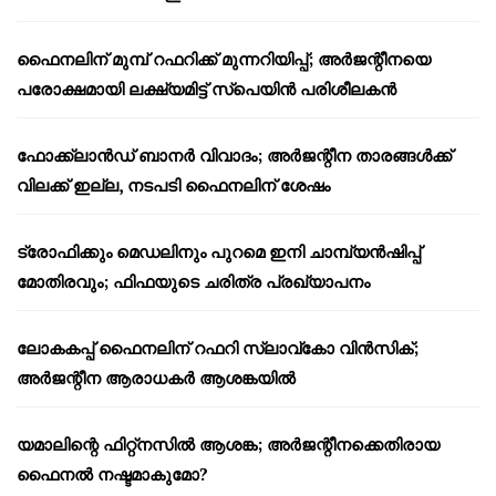
ഫൈനലിന് മുമ്പ് റഫറിക്ക് മുന്നറിയിപ്പ്; അർജന്റീനയെ
പരോക്ഷമായി ലക്ഷ്യമിട്ട് സ്പെയിൻ പരിശീലകൻ
ഫോക്ക്‌ലാൻഡ് ബാനർ വിവാദം; അർജന്റീന താരങ്ങൾക്ക്
വിലക്ക് ഇല്ല, നടപടി ഫൈനലിന് ശേഷം
ട്രോഫിക്കും മെഡലിനും പുറമെ ഇനി ചാമ്പ്യൻഷിപ്പ്
മോതിരവും; ഫിഫയുടെ ചരിത്ര പ്രഖ്യാപനം
ലോകകപ്പ് ഫൈനലിന് റഫറി സ്ലാവ്‌കോ വിൻസിക്;
അർജന്റീന ആരാധകർ ആശങ്കയിൽ
യമാലിന്റെ ഫിറ്റ്നസിൽ ആശങ്ക; അർജന്റീനക്കെതിരായ
ഫൈനൽ നഷ്ടമാകുമോ?