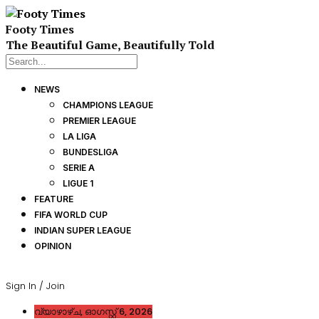
Footy Times
The Beautiful Game, Beautifully Told
NEWS
CHAMPIONS LEAGUE
PREMIER LEAGUE
LA LIGA
BUNDESLIGA
SERIE A
LIGUE 1
FEATURE
FIFA WORLD CUP
INDIAN SUPER LEAGUE
OPINION
Sign In / Join
വ്യാഴാഴ്‌ച, ഓഗസ്റ്റ്‌ 6, 2026