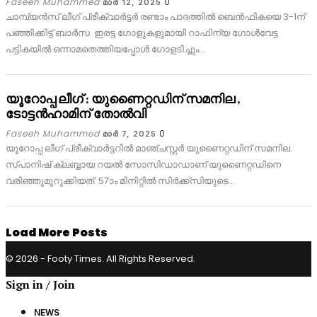
Faseeh Muhammed
0
മാര്‍ 12, 2025
ചാമ്പ്യൻസ് ലീഗ് പ്രീക്വാർട്ടർ രണ്ടാം പാദത്തിൽ ബെൻഫികയെ 3-1ന്
പഞ്ഞിക്കിട്ട് ബാർസ. ഇരട്ട ഗോളുകളുമായി റാഫിന്യ ഗോൾവേട്ട
പട്ടികയിൽ ഒന്നാമതെത്തിയപ്പോൾ ഗോളടിച്ചും…
യൂറോപ്പ ലീഗ് : യുണൈറ്റഡിന് സമനില ,
ടോട്ടൻഹാമിന് തോൽവി
Faseeh Muhammed
0
മാര്‍ 7, 2025
യൂറോപ്പ ലീഗ് പ്രീക്വാർട്ടറിൽ മാഞ്ചസ്റ്റർ യുണൈറ്റഡിന് സമനില.
സ്പാനിഷ് ക്ലബ്ബായ റയൽ സോസിഡാഡാണ് യുണൈറ്റഡിനെ
വരിഞ്ഞുമുറുക്കിയത്. 57ാം മിനിറ്റിൽ സിർക്ക്‌സിയുടെ…
Load More Posts
© 2026 - Footy Times. All Rights Reserved.
Sign in / Join
NEWS