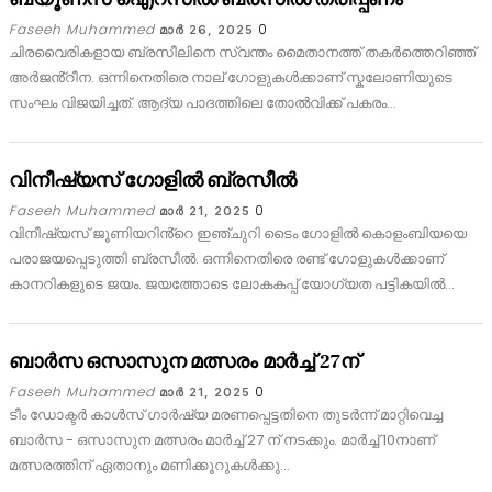
Faseeh Muhammed
0
മാര്‍ 26, 2025
ചിരവൈരികളായ ബ്രസീലിനെ സ്വന്തം മൈതാനത്ത് തകർത്തെറിഞ്ഞ്
അർജൻ്റീന. ഒന്നിനെതിരെ നാല് ഗോളുകൾക്കാണ് സ്കലോണിയുടെ
സംഘം വിജയിച്ചത്. ആദ്യ പാദത്തിലെ തോൽവിക്ക് പകരം…
വിനീഷ്യസ് ഗോളിൽ ബ്രസീൽ
Faseeh Muhammed
0
മാര്‍ 21, 2025
വിനീഷ്യസ് ജൂണിയറിൻ്റെ ഇഞ്ചുറി ടൈം ഗോളിൽ കൊളംബിയയെ
പരാജയപ്പെടുത്തി ബ്രസീൽ. ഒന്നിനെതിരെ രണ്ട് ഗോളുകൾക്കാണ്
കാനറികളുടെ ജയം. ജയത്തോടെ ലോകകപ്പ് യോഗ്യത പട്ടികയിൽ…
ബാർസ ഒസാസുന മത്സരം മാർച്ച് 27ന്
Faseeh Muhammed
0
മാര്‍ 21, 2025
ടീം ഡോക്ടർ കാൾസ് ഗാർഷ്യ മരണപ്പെട്ടതിനെ തുടർന്ന് മാറ്റിവെച്ച
ബാർസ - ഒസാസുന മത്സരം മാർച്ച് 27 ന് നടക്കും. മാർച്ച് 10നാണ്
മത്സരത്തിന് ഏതാനും മണിക്കൂറുകൾക്കു…