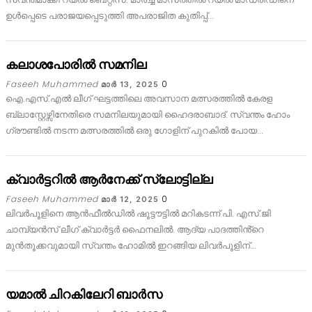
ഉൾപ്പെടെ പരാജയപ്പെടുത്തി അപരാജിത കുതിപ്പ്…
കലാശപോരിൽ സമനില
Faseeh Muhammed
0
മാര്‍ 13, 2025
ഐ.എസ്.എൽ ലീഗ് ഘട്ടത്തിലെ അവസാന മത്സരത്തിൽ കേരള
ബ്ലാസ്റ്റേഴ്സിനേതിരെ സമനിലയുമായി ഹൈദരാബാദ്. സ്വന്തം ഹോം
ഗ്രൗണ്ടിൽ നടന്ന മത്സരത്തിൽ ഒരു ഗോളിന് പുറകിൽ പോയ…
ക്വാർട്ടറിൽ ആർനേക്ക് സ്ലോട്ടില്ല
Faseeh Muhammed
0
മാര്‍ 12, 2025
ലിവർപൂളിനെ ആൻഫീൽഡിൽ ഷൂട്ടൗട്ടിൽ മറികടന്ന് പി. എസ്.ജി
ചാമ്പ്യൻസ് ലീഗ് ക്വാർട്ടർ ഫൈനലിൽ. ആദ്യ പാദത്തിൻ്റെ
മുൻതൂക്കവുമായി സ്വന്തം ഹോമിൽ ഇറങ്ങിയ ലിവർപൂളിന്…
യമാൽ ചിറകിലേറി ബാർസ