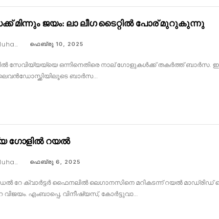
ക് മിന്നും ജയം: ലാ ലീഗ ടൈറ്റിൽ പോര് മുറുകുന്നു
Faseeh Muhammed
ഫെബ്രു 10, 2025
ൽ സേവിയ്യയ്യെ ഒന്നിനെതിരെ നാല് ഗോളുകൾക്ക് തകർത്ത് ബാർസ. ഇതോ
ൽ ലെവൻഡോസ്ക്കിയിലൂടെ ബാർസ…
്യ ഗോളിൽ റയൽ
Faseeh Muhammed
ഫെബ്രു 6, 2025
ഡെൽ റേ ക്വാർട്ടർ ഫൈനലിൽ ലെഗാനസിനെ മറികടന്ന് റയൽ മാഡ്രിഡ് 
 വിജയം. എംബാപ്പെ, വിനീഷ്യസ്, കോർട്ടുവാ…