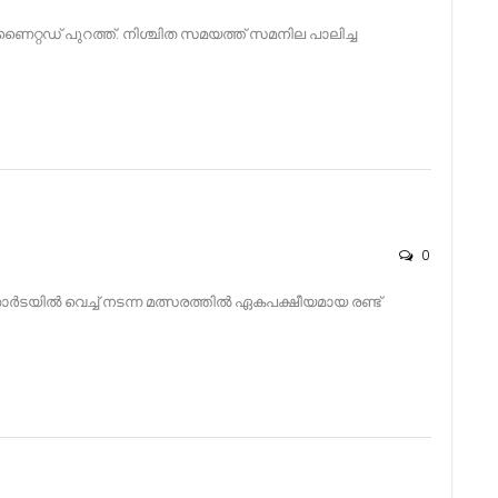
ണൈറ്റഡ് പുറത്ത്. നിശ്ചിത സമയത്ത് സമനില പാലിച്ച
0
 ഫതോർടയിൽ വെച്ച് നടന്ന മത്സരത്തിൽ ഏകപക്ഷീയമായ രണ്ട്