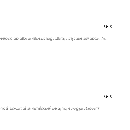
0
ടെ ലാ ലീഗ കിരീടപോരാട്ടം വീണ്ടും ആവേശത്തിലായി. 7ാം
0
സെമി ഫൈനലിൽ. രണ്ടിനെതിരെ മൂന്നു ഗോളുകൾക്കാണ്