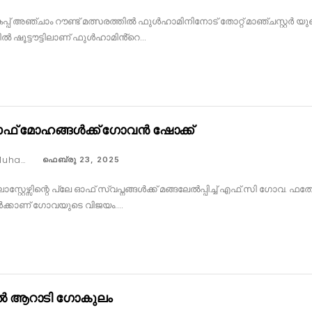
്പ് അഞ്ചാം റൗണ്ട് മത്സരത്തിൽ ഫുൾഹാമിനിനോട് തോറ്റ് മാഞ്ചസ്റ്റർ യു
ിൽ ഷൂട്ടൗട്ടിലാണ് ഫുൾഹാമിൻ്റെ…
ഓഫ് മോഹങ്ങൾക്ക് ഗോവൻ ഷോക്ക്
Faseeh Muhammed
ഫെബ്രു 23, 2025
സ്റ്റേഴ്സിന്റെ പ്ലേ ഓഫ് സ്വപ്നങ്ങൾക്ക് മങ്ങലേൽപ്പിച്ച് എഫ്.സി ഗോവ.
്കാണ് ഗോവയുടെ വിജയം.…
ൽ ആറാടി ഗോകുലം