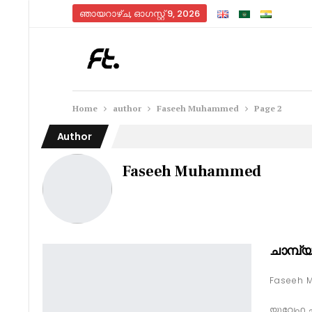
ഞായറാഴ്‌ച, ഓഗസ്റ്റ്‌ 9, 2026
Home
author
Faseeh Muhammed
Page 2
Author
Faseeh Muhammed
ചാമ്പ്
യുവേഫ ചാ