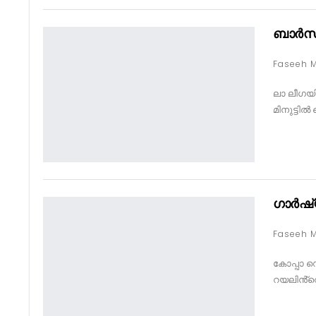
ബാർസക്
ലാ ലീഗയി
മിനുട്ടി
ഗാർഷ
കോപ്പാ 
റയലിൻ്റെ