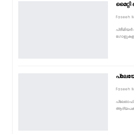
മൈറ്റി
പ്രീമിയർ
ഗോളുകളുമ
പ്ലേയ
പ്ലേഓഫ് 
ആദ്യപകു