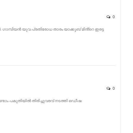
0
 ഗാമ്പിയൻ യുവ പ്രതിരോധ താരം യാക്കൂബ് മിൻ്റെ ഇരട്ട
0
ാം പകുതിയിൽ തിരിച്ചുവരവ് നടത്തി ഒഡീഷ.