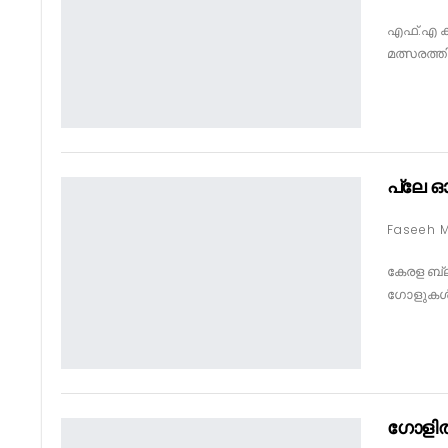
എഫ്.എ കപ
മത്സരത്ത
പ്ലേ 
കേരള ബ്ലാ
ഗോളുകൾക
ഗോളി