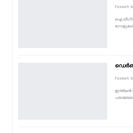
ഐ ലീഗിൽ
ഗോളുകൾക
ഡെർബി 
ഇന്ത്യൻ 
പരാജയപ്പ