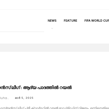
NEWS
FEATURE
FIFA WORLD CU
യൻസ് ലീഗ് : ആദ്യ പാദത്തിൽ റയൽ
Faseeh Muhammed
മാര്‍ 5, 2025
മ്പ്യൻസ് ലീഗ് പ്രീ ക്വാർട്ടറിൽ റയൽ മാഡ്രിഡിന് വിജയം. ഒന്നിനെത