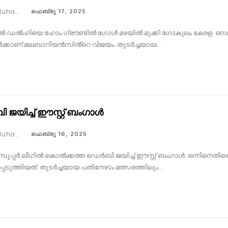
Faseeh Muhammed
ഫെബ്രു 17, 2025
 ഡൽഹിയെ ഹോം ഗ്രൗണ്ടിൽ ഗോൾ മഴയിൽ മുക്കി ഗോകുലം കേരള. ഒമ്പത്
്കാണ് മലബാറിയൻസിൻ്റെ വിജയം. തുടർച്ചയായ…
ജയിച്ച് ഈസ്റ്റ് ബംഗാൾ
Faseeh Muhammed
ഫെബ്രു 16, 2025
സൂപ്പർ ലീഗിൽ കൊൽക്കത്ത ഡെർബി ജയിച്ച് ഈസ്റ്റ് ബംഗാൾ. ഒന്നിനെതി
െടുത്തിയത്. തുടർച്ചയായ പതിനേഴാം മത്സരത്തിലും…