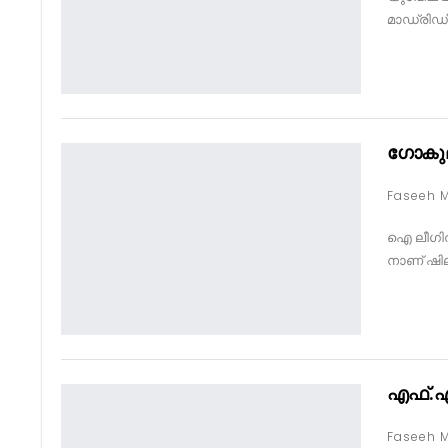
മാഡ്രിഡി
ഗോകുല
ഐ ലീഗിൽ 
നാണ് ഷി
എഫ്.എ 