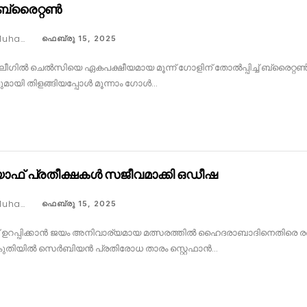
 ബ്രൈറ്റൺ
Faseeh Muhammed
ഫെബ്രു 15, 2025
 ലീഗിൽ ചെൽസിയെ ഏകപക്ഷീയമായ മൂന്ന് ഗോളിന് തോൽപ്പിച്ച് ബ്രൈറ്റൺ.
ായി തിളങ്ങിയപ്പോൾ മൂന്നാം ഗോൾ…
ോഫ് പ്രതീക്ഷകൾ സജീവമാക്കി ഒഡീഷ
Faseeh Muhammed
ഫെബ്രു 15, 2025
ഉറപ്പിക്കാൻ ജയം അനിവാര്യമായ മത്സരത്തിൽ ഹൈദരാബാദിനെതിരെ രണ്ട
തിയിൽ സെർബിയൻ പ്രതിരോധ താരം സ്റ്റെഫാൻ…