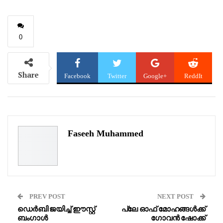
0
Share
Facebook
Twitter
Google+
ReddIt
WhatsApp
Pinterest
Email
Faseeh Muhammed
PREV POST
NEXT POST
ഡെർബി ജയിച്ച് ഈസ്റ്റ്
പ്ലേ ഓഫ് മോഹങ്ങൾക്ക്
ബംഗാൾ
ഗോവൻ ഷോക്ക്