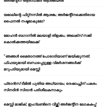
അർജന്റീന ആരാധകർ ആശങ്കയിൽ
യമാലിന്റെ ഫിറ്റ്നസിൽ ആശങ്ക; അർജന്റീനക്കെതിരായ
ഫൈനൽ നഷ്ടമാകുമോ?
മോഹൻ ബഗാനിൽ മലയാളി തിളക്കം; അലക്സ് സജി
കൊൽക്കത്തയിലേക്ക്
“ഞങ്ങൾ മൈതാനത്ത് പോരാടിയാണ് ജയിക്കുന്നത്;
ഫിഫയുമായി ബന്ധപ്പെട്ടുള്ള വിമർശനങ്ങൾക്ക്
മറുപടിയുമായി മെസ്സി
ഫ്രാൻസ് ടീമിൽ പുതിയ അധ്യായം; ദെഷാംപ്സിന് പകരം
സിനദിൻ സിദാൻ പരിശീലകനാകും
മെസ്സി മാജിക്; ഇംഗ്ലണ്ടിനെ വീഴ്ത്തി അർജന്റീന ലോകകപ്പ്