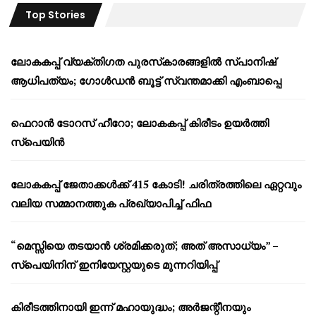
Top Stories
ലോകകപ്പ് വ്യക്തിഗത പുരസ്‌കാരങ്ങളിൽ സ്പാനിഷ്
ആധിപത്യം; ഗോൾഡൻ ബൂട്ട് സ്വന്തമാക്കി എംബാപ്പെ
ഫെറാൻ ടോറസ് ഹീറോ; ലോകകപ്പ് കിരീടം ഉയർത്തി
സ്പെയിൻ
ലോകകപ്പ് ജേതാക്കൾക്ക് 415 കോടി! ചരിത്രത്തിലെ ഏറ്റവും
വലിയ സമ്മാനത്തുക പ്രഖ്യാപിച്ച് ഫിഫ
“മെസ്സിയെ തടയാൻ ശ്രമിക്കരുത്; അത് അസാധ്യം” –
സ്പെയിനിന് ഇനിയേസ്റ്റയുടെ മുന്നറിയിപ്പ്
കിരീടത്തിനായി ഇന്ന് മഹായുദ്ധം; അർജന്റീനയും