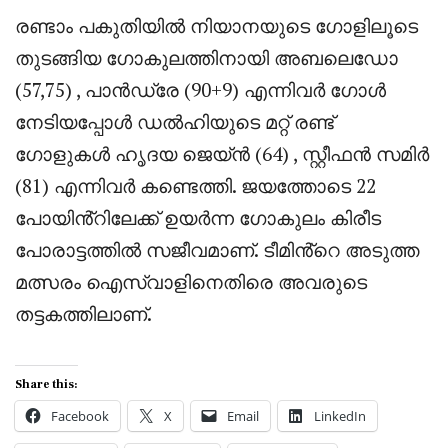
രണ്ടാം പകുതിയിൽ നിയാനയുടെ ഗോളിലൂടെ
തുടങ്ങിയ ഗോകുലത്തിനായി അബലെഡോ
(57,75) , പാൻഡ്രേ (90+9) എന്നിവർ ഗോൾ
നേടിയപ്പോൾ ഡൽഹിയുടെ മറ്റ് രണ്ട്
ഗോളുകൾ ഹൃദയ ജെയ്ൻ (64) , സ്റ്റീഫൻ സമിർ
(81) എന്നിവർ കണ്ടെത്തി. ജയത്തോടെ 22
പോയിൻ്റിലേക്ക് ഉയർന്ന ഗോകുലം കിരീട
പോരാട്ടത്തിൽ സജീവമാണ്. ടീമിൻ്റെ അടുത്ത
മത്സരം ഐസ്വാളിനെതിരെ അവരുടെ
തട്ടകത്തിലാണ്.
Share this:
Facebook
X
Email
LinkedIn