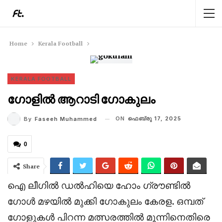
Home
Kerala Football
KERALA FOOTBALL
ഗോളിൽ ആറാടി ഗോകുലം
ON
ഫെബ്രു 17, 2025
By
Faseeh Muhammed
0
Share
ഐ ലീഗിൽ ഡൽഹിയെ ഹോം ഗ്രൗണ്ടിൽ
ഗോൾ മഴയിൽ മുക്കി ഗോകുലം കേരള. ഒമ്പത്
ഗോളുകൾ പിറന്ന മത്സരത്തിൽ മൂന്നിനെതിരെ