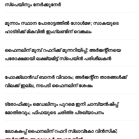
സ്പെയിനും നേർക്കുനേർ
മൂന്നാം സ്ഥാന പോരാട്ടത്തിൽ ഗോൾമഴ; സാകയുടെ
ഹാട്രിക്ക് മികവിൽ ഇംഗ്ലണ്ടിന് വെങ്കലം
ഫൈനലിന് മുമ്പ് റഫറിക്ക് മുന്നറിയിപ്പ്; അർജന്റീനയെ
പരോക്ഷമായി ലക്ഷ്യമിട്ട് സ്പെയിൻ പരിശീലകൻ
ഫോക്ക്‌ലാൻഡ് ബാനർ വിവാദം; അർജന്റീന താരങ്ങൾക്ക്
വിലക്ക് ഇല്ല, നടപടി ഫൈനലിന് ശേഷം
ട്രോഫിക്കും മെഡലിനും പുറമെ ഇനി ചാമ്പ്യൻഷിപ്പ്
മോതിരവും; ഫിഫയുടെ ചരിത്ര പ്രഖ്യാപനം
ലോകകപ്പ് ഫൈനലിന് റഫറി സ്ലാവ്‌കോ വിൻസിക്;