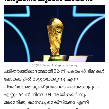
2026 FIFA World Cup prize money
ചരിത്രത്തിലാദ്യമായി 32-ന് പകരം 48 ടീമുകൾ
ലോകകപ്പിൽ മാറ്റുരയ്ക്കുന്നു എന്ന
പ്രത്യേകതയുണ്ട്. ഇതോടെ മത്സരങ്ങളുടെ
എണ്ണം 64-ൽ നിന്ന് 104 ആയി ഉയർന്നു.
അമേരിക്ക, കാനഡ, മെക്സിക്കോ എന്നീ