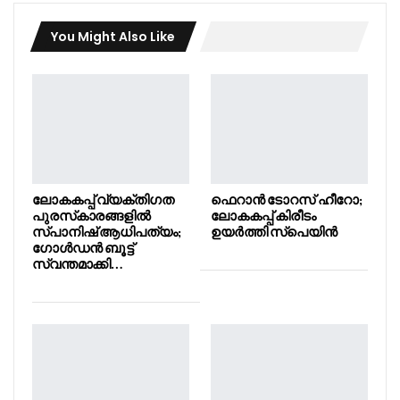
You Might Also Like
ലോകകപ്പ് വ്യക്തിഗത
ഫെറാൻ ടോറസ് ഹീറോ;
പുരസ്‌കാരങ്ങളിൽ
ലോകകപ്പ് കിരീടം
സ്പാനിഷ് ആധിപത്യം;
ഉയർത്തി സ്പെയിൻ
ഗോൾഡൻ ബൂട്ട്
സ്വന്തമാക്കി…