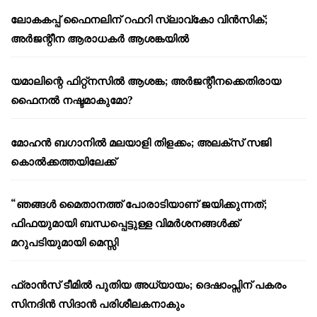
ലോകകപ്പ് ഫൈനലിന് റഫറി സ്ലാവ്‌കോ വിൻസിക്;
അർജന്റീന ആരാധകർ ആശങ്കയിൽ
യമാലിന്റെ ഫിറ്റ്നസിൽ ആശങ്ക; അർജന്റീനക്കെതിരായ
ഫൈനൽ നഷ്ടമാകുമോ?
മോഹൻ ബഗാനിൽ മലയാളി തിളക്കം; അലക്സ് സജി
കൊൽക്കത്തയിലേക്ക്
“ഞങ്ങൾ മൈതാനത്ത് പോരാടിയാണ് ജയിക്കുന്നത്;
ഫിഫയുമായി ബന്ധപ്പെട്ടുള്ള വിമർശനങ്ങൾക്ക്
മറുപടിയുമായി മെസ്സി
ഫ്രാൻസ് ടീമിൽ പുതിയ അധ്യായം; ദെഷാംപ്സിന് പകരം
സിനദിൻ സിദാൻ പരിശീലകനാകും