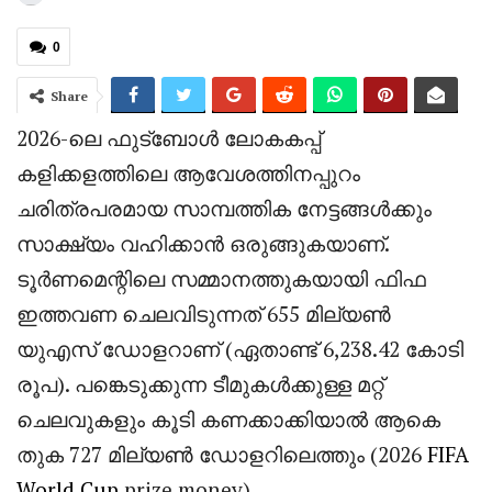
0
Share
2026-ലെ ഫുട്ബോൾ ലോകകപ്പ്
കളിക്കളത്തിലെ ആവേശത്തിനപ്പുറം
ചരിത്രപരമായ സാമ്പത്തിക നേട്ടങ്ങൾക്കും
സാക്ഷ്യം വഹിക്കാൻ ഒരുങ്ങുകയാണ്.
ടൂർണമെന്റിലെ സമ്മാനത്തുകയായി ഫിഫ
ഇത്തവണ ചെലവിടുന്നത് 655 മില്യൺ
യുഎസ് ഡോളറാണ് (ഏതാണ്ട് 6,238.42 കോടി
രൂപ). പങ്കെടുക്കുന്ന ടീമുകൾക്കുള്ള മറ്റ്
ചെലവുകളും കൂടി കണക്കാക്കിയാൽ ആകെ
തുക 727 മില്യൺ ഡോളറിലെത്തും (2026
FIFA
World Cup
prize money).