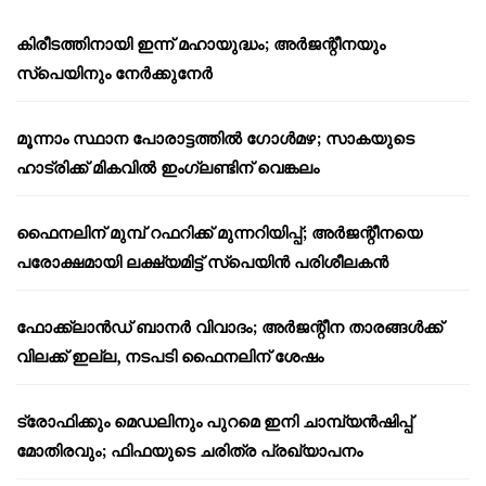
കിരീടത്തിനായി ഇന്ന് മഹായുദ്ധം; അർജന്റീനയും
സ്പെയിനും നേർക്കുനേർ
മൂന്നാം സ്ഥാന പോരാട്ടത്തിൽ ഗോൾമഴ; സാകയുടെ
ഹാട്രിക്ക് മികവിൽ ഇംഗ്ലണ്ടിന് വെങ്കലം
ഫൈനലിന് മുമ്പ് റഫറിക്ക് മുന്നറിയിപ്പ്; അർജന്റീനയെ
പരോക്ഷമായി ലക്ഷ്യമിട്ട് സ്പെയിൻ പരിശീലകൻ
ഫോക്ക്‌ലാൻഡ് ബാനർ വിവാദം; അർജന്റീന താരങ്ങൾക്ക്
വിലക്ക് ഇല്ല, നടപടി ഫൈനലിന് ശേഷം
ട്രോഫിക്കും മെഡലിനും പുറമെ ഇനി ചാമ്പ്യൻഷിപ്പ്
മോതിരവും; ഫിഫയുടെ ചരിത്ര പ്രഖ്യാപനം