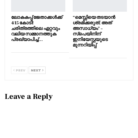
ലോകകപ്പ് ജേതാക്കൾക്ക്
“മെസ്സിയെ തടയാൻ
415 കോടി!
ശ്രമിക്കരുത്; അത്
ചരിത്രത്തിലെ ഏറ്റവും
അസാധ്യം” –
വലിയ സമ്മാനത്തുക
സ്പെയിനിന്
പ്രഖ്യാപിച്ച്…
ഇനിയേസ്റ്റയുടെ
മുന്നറിയിപ്പ്
PREV
NEXT
Leave a Reply