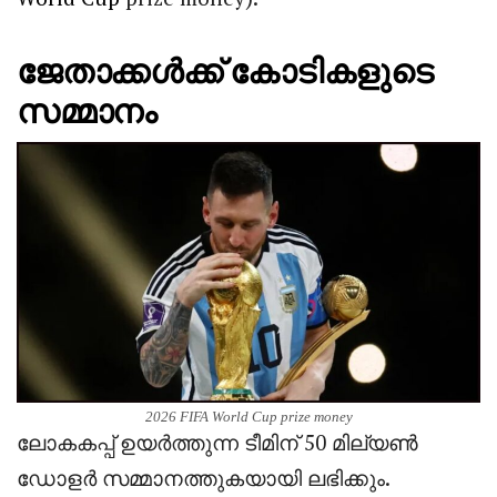
ജേതാക്കൾക്ക് കോടികളുടെ
സമ്മാനം
2026 FIFA World Cup prize money
ലോകകപ്പ് ഉയർത്തുന്ന ടീമിന് 50 മില്യൺ
ഡോളർ സമ്മാനത്തുകയായി ലഭിക്കും.