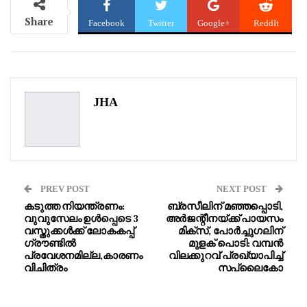
Share
Facebook
Twitter
Google+
ReddIt
WhatsApp
Pinterest
Email
JHA
PREV POST
NEXT POST
കടുത്ത നിയന്ത്രണം:
ബ്രസീലിന് മഞ്ഞപ്പൊടി,
വുവുസേലം ഉൾപ്പെടെ 3
അർജന്റീനയ്ക്ക് പായസം
വസ്തുക്കൾക്ക് ലോകകപ്പ്
മിക്സ്, പോർച്ചുഗലിന്
ഗ്രൗണ്ടിൽ
മുളക് പൊടി: വമ്പൻ
പ്രവേശനമില്ല,കാരണം
വിലക്കുറവ് പ്രഖ്യാപിച്ച്
വിചിത്രം
സപ്ലൈകോ