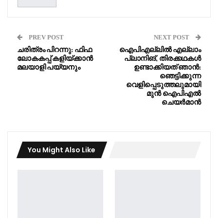
PREV POST
NEXT POST
ചരിത്രം പിറന്നു: ഫിഫ
ഐപിഎല്ലിൽ എല്ലാം
ലോകകപ്പ് കളിയ്ക്കാൻ
പ്ലാനിങ്, തിരക്കഥകൾ
മലയാളി പയ്യനും
ഉണ്ടാക്കിയത് ഞാൻ:
ഞെട്ടിക്കുന്ന
വെളിപ്പെടുത്തലുമായി
മുൻ ഐപിഎൽ
ചെയർമാൻ
You Might Also Like