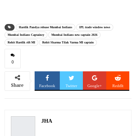
email…
Hardik Pandya release Mumbai Indians
IPL trade window news
Mumbai Indians Captaincy
Mumbai Indians new captain 2026
Rohit Hardik rift MI
Rohit Sharma Tilak Varma MI captain
0
Share
Facebook
Twitter
Google+
ReddIt
WhatsApp
Pinterest
Email
JHA