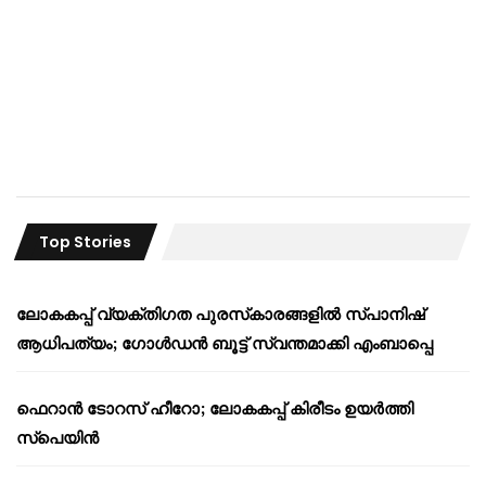
Top Stories
ലോകകപ്പ് വ്യക്തിഗത പുരസ്‌കാരങ്ങളിൽ സ്പാനിഷ്
ആധിപത്യം; ഗോൾഡൻ ബൂട്ട് സ്വന്തമാക്കി എംബാപ്പെ
ഫെറാൻ ടോറസ് ഹീറോ; ലോകകപ്പ് കിരീടം ഉയർത്തി
സ്പെയിൻ