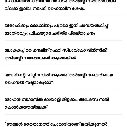
ഫോക്ക്‌ലാൻഡ് ബാനർ വിവാദം; അർജന്റീന താരങ്ങൾക്ക്
വിലക്ക് ഇല്ല, നടപടി ഫൈനലിന് ശേഷം
ട്രോഫിക്കും മെഡലിനും പുറമെ ഇനി ചാമ്പ്യൻഷിപ്പ്
മോതിരവും; ഫിഫയുടെ ചരിത്ര പ്രഖ്യാപനം
ലോകകപ്പ് ഫൈനലിന് റഫറി സ്ലാവ്‌കോ വിൻസിക്;
അർജന്റീന ആരാധകർ ആശങ്കയിൽ
യമാലിന്റെ ഫിറ്റ്നസിൽ ആശങ്ക; അർജന്റീനക്കെതിരായ
ഫൈനൽ നഷ്ടമാകുമോ?
മോഹൻ ബഗാനിൽ മലയാളി തിളക്കം; അലക്സ് സജി
കൊൽക്കത്തയിലേക്ക്
“ഞങ്ങൾ മൈതാനത്ത് പോരാടിയാണ് ജയിക്കുന്നത്;