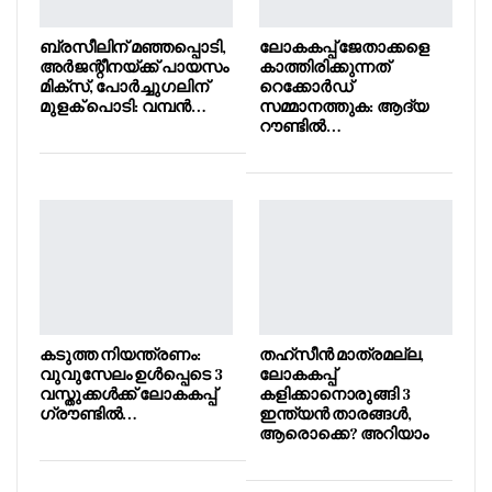
ബ്രസീലിന് മഞ്ഞപ്പൊടി,
ലോകകപ്പ് ജേതാക്കളെ
അർജന്റീനയ്ക്ക് പായസം
കാത്തിരിക്കുന്നത്
മിക്സ്, പോർച്ചുഗലിന്
റെക്കോർഡ്
മുളക് പൊടി: വമ്പൻ…
സമ്മാനത്തുക: ആദ്യ
റൗണ്ടിൽ…
കടുത്ത നിയന്ത്രണം:
തഹ്സീൻ മാത്രമല്ല,
വുവുസേലം ഉൾപ്പെടെ 3
ലോകകപ്പ്
വസ്തുക്കൾക്ക് ലോകകപ്പ്
കളിക്കാനൊരുങ്ങി 3
ഗ്രൗണ്ടിൽ…
ഇന്ത്യൻ താരങ്ങൾ,
ആരൊക്കെ? അറിയാം