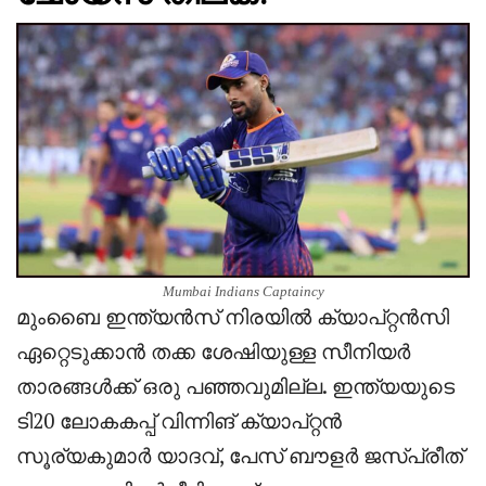
Mumbai Indians Captaincy
മുംബൈ ഇന്ത്യൻസ് നിരയിൽ ക്യാപ്റ്റൻസി
ഏറ്റെടുക്കാൻ തക്ക ശേഷിയുള്ള സീനിയർ
താരങ്ങൾക്ക് ഒരു പഞ്ഞവുമില്ല. ഇന്ത്യയുടെ
ടി20 ലോകകപ്പ് വിന്നിങ് ക്യാപ്റ്റൻ
സൂര്യകുമാർ യാദവ്, പേസ് ബൗളർ ജസ്പ്രീത്