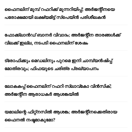
ഫൈനലിന് മുമ്പ് റഫറിക്ക് മുന്നറിയിപ്പ്; അർജന്റീനയെ
പരോക്ഷമായി ലക്ഷ്യമിട്ട് സ്പെയിൻ പരിശീലകൻ
ഫോക്ക്‌ലാൻഡ് ബാനർ വിവാദം; അർജന്റീന താരങ്ങൾക്ക്
വിലക്ക് ഇല്ല, നടപടി ഫൈനലിന് ശേഷം
ട്രോഫിക്കും മെഡലിനും പുറമെ ഇനി ചാമ്പ്യൻഷിപ്പ്
മോതിരവും; ഫിഫയുടെ ചരിത്ര പ്രഖ്യാപനം
ലോകകപ്പ് ഫൈനലിന് റഫറി സ്ലാവ്‌കോ വിൻസിക്;
അർജന്റീന ആരാധകർ ആശങ്കയിൽ
യമാലിന്റെ ഫിറ്റ്നസിൽ ആശങ്ക; അർജന്റീനക്കെതിരായ
ഫൈനൽ നഷ്ടമാകുമോ?