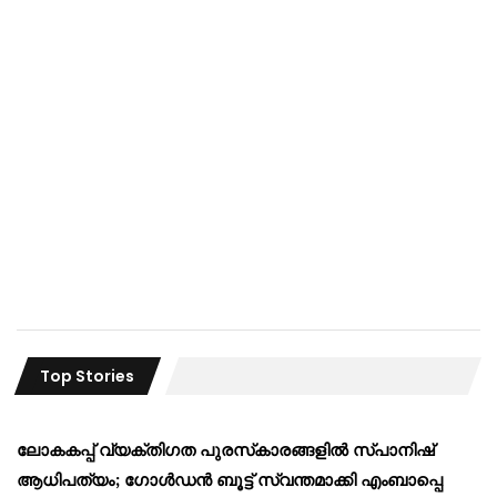
Top Stories
ലോകകപ്പ് വ്യക്തിഗത പുരസ്‌കാരങ്ങളിൽ സ്പാനിഷ്
ആധിപത്യം; ഗോൾഡൻ ബൂട്ട് സ്വന്തമാക്കി എംബാപ്പെ