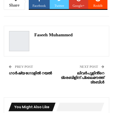
Share
Facebook
Twitter
Google+
ReddIt
WhatsApp
Pinterest
Email
Faseeh Muhammed
PREV POST
NEXT POST
ഗാർഷ്യ ഗോളിൽ റയൽ
ലിവർപൂളിൻ്റെ
ട്രെബിളിന് പ്ലൈമൗത്ത്
ട്രബിൾ
You Might Also Like