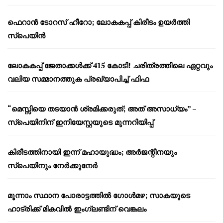
ഫെറാൻ ടോറസ് ഹീറോ; ലോകകപ്പ് കിരീടം ഉയർത്തി
സ്പെയിൻ
ലോകകപ്പ് ജേതാക്കൾക്ക് 415 കോടി! ചരിത്രത്തിലെ ഏറ്റവും
വലിയ സമ്മാനത്തുക പ്രഖ്യാപിച്ച് ഫിഫ
“മെസ്സിയെ തടയാൻ ശ്രമിക്കരുത്; അത് അസാധ്യം” –
സ്പെയിനിന് ഇനിയേസ്റ്റയുടെ മുന്നറിയിപ്പ്
കിരീടത്തിനായി ഇന്ന് മഹായുദ്ധം; അർജന്റീനയും
സ്പെയിനും നേർക്കുനേർ
മൂന്നാം സ്ഥാന പോരാട്ടത്തിൽ ഗോൾമഴ; സാകയുടെ
ഹാട്രിക്ക് മികവിൽ ഇംഗ്ലണ്ടിന് വെങ്കലം