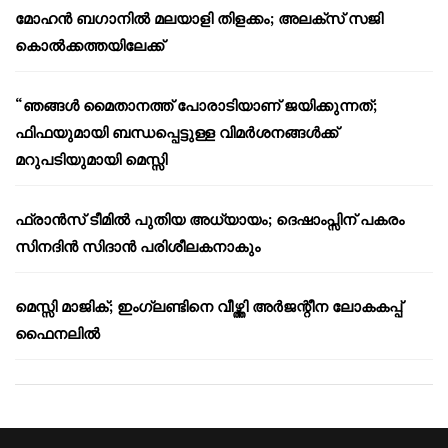
മോഹൻ ബഗാനിൽ മലയാളി തിളക്കം; അലക്സ് സജി
കൊൽക്കത്തയിലേക്ക്
“ഞങ്ങൾ മൈതാനത്ത് പോരാടിയാണ് ജയിക്കുന്നത്;
ഫിഫയുമായി ബന്ധപ്പെട്ടുള്ള വിമർശനങ്ങൾക്ക്
മറുപടിയുമായി മെസ്സി
ഫ്രാൻസ് ടീമിൽ പുതിയ അധ്യായം; ദെഷാംപ്സിന് പകരം
സിനദിൻ സിദാൻ പരിശീലകനാകും
മെസ്സി മാജിക്; ഇംഗ്ലണ്ടിനെ വീഴ്ത്തി അർജന്റീന ലോകകപ്പ്
ഫൈനലിൽ