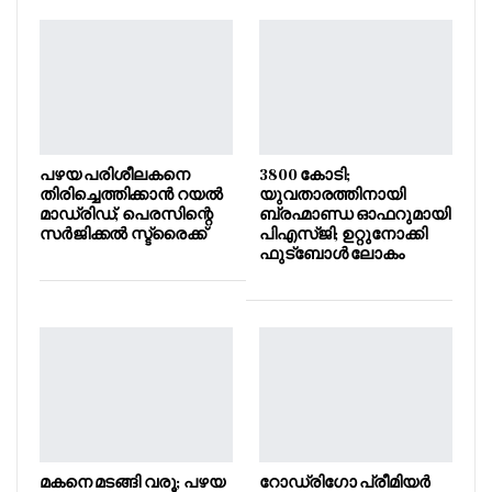
പഴയ പരിശീലകനെ
3800 കോടി;
തിരിച്ചെത്തിക്കാൻ റയൽ
യുവതാരത്തിനായി
മാഡ്രിഡ്; പെരസിന്റെ
ബ്രഹ്മാണ്ഡ ഓഫറുമായി
സർജിക്കൽ സ്ട്രൈക്ക്
പിഎസ്ജി; ഉറ്റുനോക്കി
ഫുട്ബോൾ ലോകം
മകനെ മടങ്ങി വരൂ; പഴയ
റോഡ്രിഗോ പ്രീമിയർ