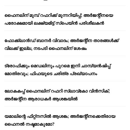
ഫൈനലിന് മുമ്പ് റഫറിക്ക് മുന്നറിയിപ്പ്; അർജന്റീനയെ
പരോക്ഷമായി ലക്ഷ്യമിട്ട് സ്പെയിൻ പരിശീലകൻ
ഫോക്ക്‌ലാൻഡ് ബാനർ വിവാദം; അർജന്റീന താരങ്ങൾക്ക്
വിലക്ക് ഇല്ല, നടപടി ഫൈനലിന് ശേഷം
ട്രോഫിക്കും മെഡലിനും പുറമെ ഇനി ചാമ്പ്യൻഷിപ്പ്
മോതിരവും; ഫിഫയുടെ ചരിത്ര പ്രഖ്യാപനം
ലോകകപ്പ് ഫൈനലിന് റഫറി സ്ലാവ്‌കോ വിൻസിക്;
അർജന്റീന ആരാധകർ ആശങ്കയിൽ
യമാലിന്റെ ഫിറ്റ്നസിൽ ആശങ്ക; അർജന്റീനക്കെതിരായ
ഫൈനൽ നഷ്ടമാകുമോ?