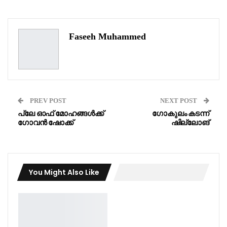
WhatsApp
Pinterest
Email
Faseeh Muhammed
PREV POST
NEXT POST
പ്ലേ ഓഫ് മോഹങ്ങൾക്ക്
ഗോകുലം കടന്ന്
ഗോവൻ ഷോക്ക്
ഷില്ലോങ്
You Might Also Like