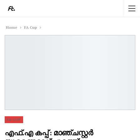
Home
FA Cup
FA CUP
എഫ്.എ കപ്പ് : മാഞ്ചസ്റ്റർ