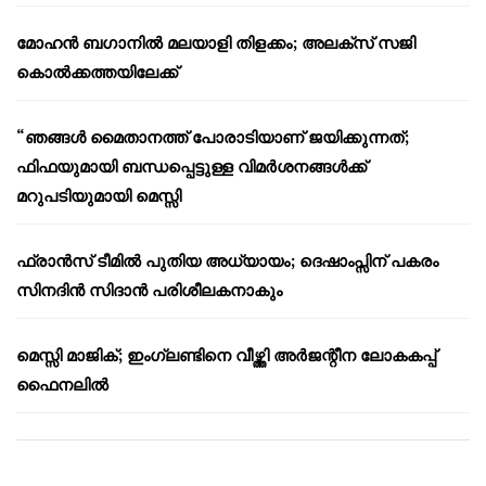
മോഹൻ ബഗാനിൽ മലയാളി തിളക്കം; അലക്സ് സജി
കൊൽക്കത്തയിലേക്ക്
“ഞങ്ങൾ മൈതാനത്ത് പോരാടിയാണ് ജയിക്കുന്നത്;
ഫിഫയുമായി ബന്ധപ്പെട്ടുള്ള വിമർശനങ്ങൾക്ക്
മറുപടിയുമായി മെസ്സി
ഫ്രാൻസ് ടീമിൽ പുതിയ അധ്യായം; ദെഷാംപ്സിന് പകരം
സിനദിൻ സിദാൻ പരിശീലകനാകും
മെസ്സി മാജിക്; ഇംഗ്ലണ്ടിനെ വീഴ്ത്തി അർജന്റീന ലോകകപ്പ്
ഫൈനലിൽ