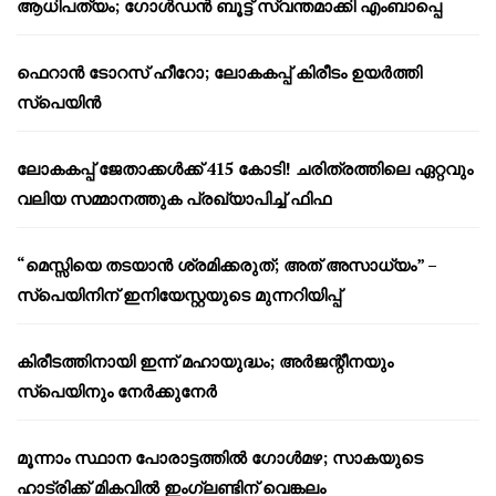
ആധിപത്യം; ഗോൾഡൻ ബൂട്ട് സ്വന്തമാക്കി എംബാപ്പെ
ഫെറാൻ ടോറസ് ഹീറോ; ലോകകപ്പ് കിരീടം ഉയർത്തി
സ്പെയിൻ
ലോകകപ്പ് ജേതാക്കൾക്ക് 415 കോടി! ചരിത്രത്തിലെ ഏറ്റവും
വലിയ സമ്മാനത്തുക പ്രഖ്യാപിച്ച് ഫിഫ
“മെസ്സിയെ തടയാൻ ശ്രമിക്കരുത്; അത് അസാധ്യം” –
സ്പെയിനിന് ഇനിയേസ്റ്റയുടെ മുന്നറിയിപ്പ്
കിരീടത്തിനായി ഇന്ന് മഹായുദ്ധം; അർജന്റീനയും
സ്പെയിനും നേർക്കുനേർ
മൂന്നാം സ്ഥാന പോരാട്ടത്തിൽ ഗോൾമഴ; സാകയുടെ
ഹാട്രിക്ക് മികവിൽ ഇംഗ്ലണ്ടിന് വെങ്കലം