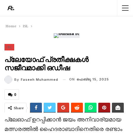
Home
ISL
ISL
പ്ലേയോഫ് പ്രതീക്ഷകൾ
സജീവമാക്കി ഒഡീഷ
ON
ഫെബ്രു 15, 2025
By
Faseeh Muhammed
0
Share
പ്ലേഓഫ് ഉറപ്പിക്കാൻ ജയം അനിവാര്യമായ
മത്സരത്തിൽ ഹൈദരാബാദിനെതിരെ രണ്ടാം