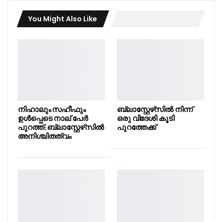
You Might Also Like
നിഹാലും സഹീഫും
ബ്ലാസ്റ്റേഴ്‌സിൽ നിന്ന്
ഉൾപ്പെടെ നാല് പേർ
ഒരു വിദേശി കൂടി
പുറത്ത്; ബ്ലാസ്റ്റേഴ്‌സിൽ
പുറത്തേക്ക്
അനിശ്ചിതത്വം