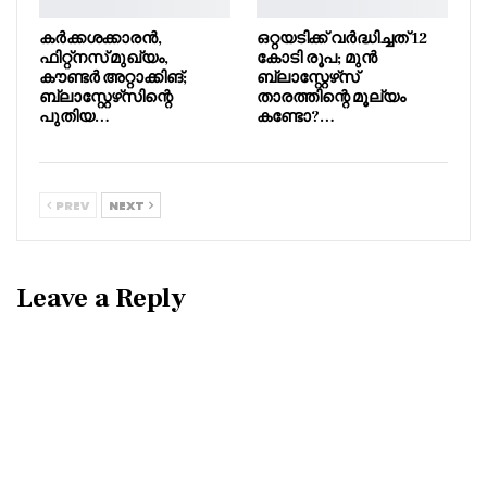
കർക്കശക്കാരൻ,
ഒറ്റയടിക്ക് വർദ്ധിച്ചത് 12
ഫിറ്റ്നസ് മുഖ്യം,
കോടി രൂപ; മുൻ
കൗണ്ടർ അറ്റാക്കിങ്;
ബ്ലാസ്റ്റേഴ്‌സ്
ബ്ലാസ്റ്റേഴ്‌സിന്റെ
താരത്തിന്റെ മൂല്യം
പുതിയ…
കണ്ടോ?…
PREV
NEXT
Leave a Reply