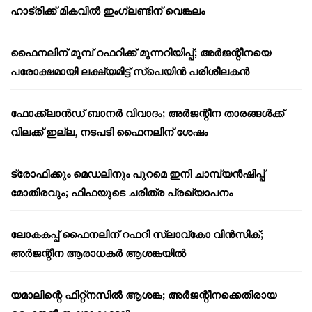
ഹാട്രിക്ക് മികവിൽ ഇംഗ്ലണ്ടിന് വെങ്കലം
ഫൈനലിന് മുമ്പ് റഫറിക്ക് മുന്നറിയിപ്പ്; അർജന്റീനയെ
പരോക്ഷമായി ലക്ഷ്യമിട്ട് സ്പെയിൻ പരിശീലകൻ
ഫോക്ക്‌ലാൻഡ് ബാനർ വിവാദം; അർജന്റീന താരങ്ങൾക്ക്
വിലക്ക് ഇല്ല, നടപടി ഫൈനലിന് ശേഷം
ട്രോഫിക്കും മെഡലിനും പുറമെ ഇനി ചാമ്പ്യൻഷിപ്പ്
മോതിരവും; ഫിഫയുടെ ചരിത്ര പ്രഖ്യാപനം
ലോകകപ്പ് ഫൈനലിന് റഫറി സ്ലാവ്‌കോ വിൻസിക്;
അർജന്റീന ആരാധകർ ആശങ്കയിൽ
യമാലിന്റെ ഫിറ്റ്നസിൽ ആശങ്ക; അർജന്റീനക്കെതിരായ