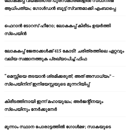
ലോകകപ്പ് വ്യക്തിഗത പുരസ്‌കാരങ്ങളിൽ സ്പാനിഷ്
ആധിപത്യം; ഗോൾഡൻ ബൂട്ട് സ്വന്തമാക്കി എംബാപ്പെ
ഫെറാൻ ടോറസ് ഹീറോ; ലോകകപ്പ് കിരീടം ഉയർത്തി
സ്പെയിൻ
ലോകകപ്പ് ജേതാക്കൾക്ക് 415 കോടി! ചരിത്രത്തിലെ ഏറ്റവും
വലിയ സമ്മാനത്തുക പ്രഖ്യാപിച്ച് ഫിഫ
“മെസ്സിയെ തടയാൻ ശ്രമിക്കരുത്; അത് അസാധ്യം” –
സ്പെയിനിന് ഇനിയേസ്റ്റയുടെ മുന്നറിയിപ്പ്
കിരീടത്തിനായി ഇന്ന് മഹായുദ്ധം; അർജന്റീനയും
സ്പെയിനും നേർക്കുനേർ
മൂന്നാം സ്ഥാന പോരാട്ടത്തിൽ ഗോൾമഴ; സാകയുടെ