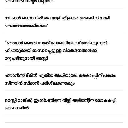
ഫൈനൽ നഷ്ടമാകുമോ?
മോഹൻ ബഗാനിൽ മലയാളി തിളക്കം; അലക്സ് സജി
കൊൽക്കത്തയിലേക്ക്
“ഞങ്ങൾ മൈതാനത്ത് പോരാടിയാണ് ജയിക്കുന്നത്;
ഫിഫയുമായി ബന്ധപ്പെട്ടുള്ള വിമർശനങ്ങൾക്ക്
മറുപടിയുമായി മെസ്സി
ഫ്രാൻസ് ടീമിൽ പുതിയ അധ്യായം; ദെഷാംപ്സിന് പകരം
സിനദിൻ സിദാൻ പരിശീലകനാകും
മെസ്സി മാജിക്; ഇംഗ്ലണ്ടിനെ വീഴ്ത്തി അർജന്റീന ലോകകപ്പ്
ഫൈനലിൽ