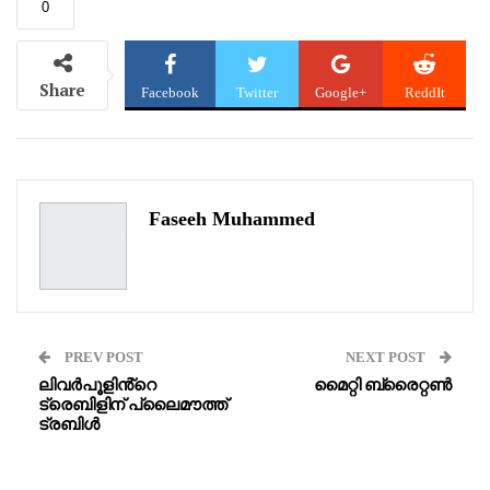
0
Share
Facebook
Twitter
Google+
ReddIt
WhatsApp
Pinterest
Email
Faseeh Muhammed
PREV POST
NEXT POST
ലിവർപൂളിൻ്റെ
മൈറ്റി ബ്രൈറ്റൺ
ട്രെബിളിന് പ്ലൈമൗത്ത്
ട്രബിൾ