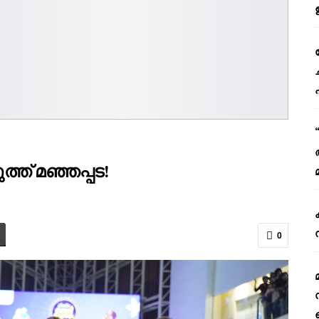
ുത്ത് മഞ്ഞപ്പട!
0