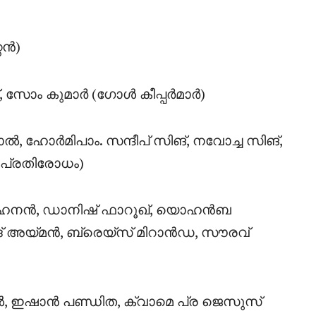
റൻ)
 സോം കുമാർ (ഗോൾ കീപ്പർമാർ)
, ഹോർമിപാം. സന്ദീപ് സിങ്, നവോച്ച സിങ്,
പ്രതിരോധം)
മോഹനൻ, ഡാനിഷ് ഫാറൂഖ്, യൊഹൻബ
ദ് അയ്‌മൻ, ബ്രെയ്‌സ് മിറാൻഡ, സൗരവ്
, ഇഷാൻ പണ്ഡിത, ക്വാമെ പ്ര ജെസുസ്