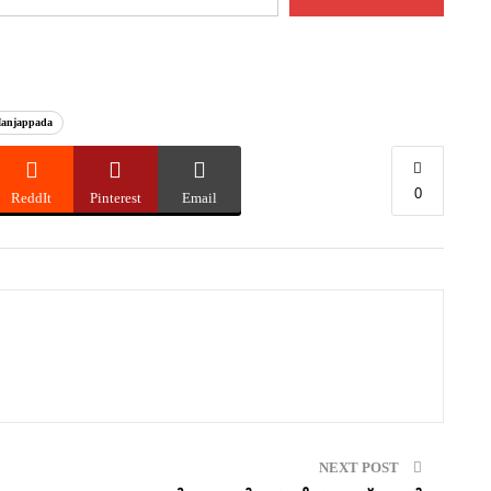
anjappada
0
ReddIt
Pinterest
Email
NEXT POST