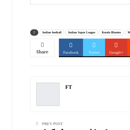
your
email…
Indian football
Indian Super League
Kerala Blasters
M
Share
Facebook
Twitter
Google+
FT
PREV POST