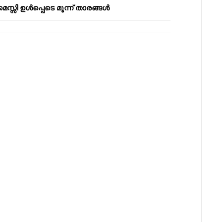
മെസ്സി ഉൾപ്പെടെ മൂന്ന് താരങ്ങൾ