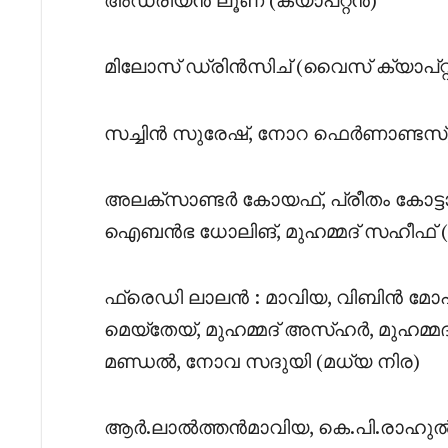
മിലോസ് ഡ്രിൻസിച് (വൈസ് ക്യാപ്റ്
സച്ചിൻ സുരേഷ്, നോറ ഫെർണാണ്ടസ്,
അലക്സാണ്ടർ കോയഫ്, പ്രീതം കോട്ടാൽ
ഐബൻഭ ധോലിങ്, മുഹമ്മദ് സഹീഫ് (
ഫ്രെഡി ലാലൻ : മാവിയ, വിബിൻ 
മെയ്തേയ്, മുഹമ്മദ് അസ്ഹർ, മുഹമ്മ
മണ്ഡൽ, നോവ സദുയി (മധ്യ നിര)
ആർ.ലാൽത്തൻമാവിയ, കെ.പി.രാഹുൽ