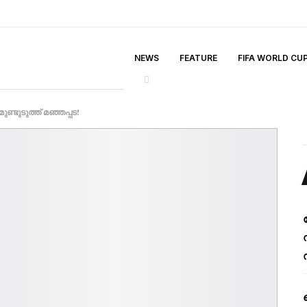
NEWS
FEATURE
FIFA WORLD CU
മുണ്ടുടുത്ത് മഞ്ഞപ്പട!