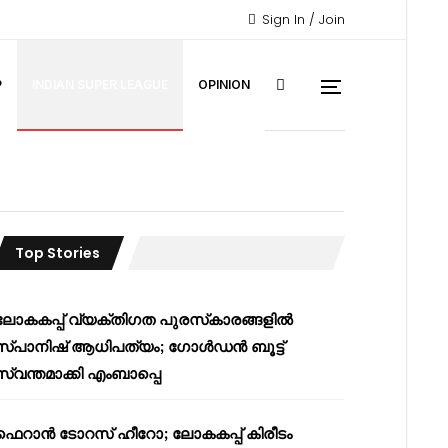
Sign In / Join
P
INDIAN SUPER LEAGUE
OPINION
Top Stories
ലോകകപ്പ് വ്യക്തിഗത പുരസ്‌കാരങ്ങളിൽ
സ്പാനിഷ് ആധിപത്യം; ഗോൾഡൻ ബൂട്ട്
സ്വന്തമാക്കി എംബാപ്പെ
ഫെറാൻ ടോറസ് ഹീറോ; ലോകകപ്പ് കിരീടം