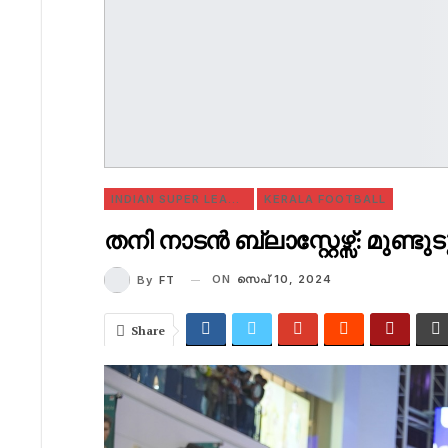
INDIAN SUPER LEAGUE
KERALA FOOTBALL
തനി നാടൻ ബ്ലാസ്റ്റേഴ്സ്: മുണ്ടുട
ON
സെപ് 10, 2024
By
FT
Share