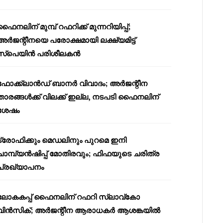
ഫൈനലിന് മുമ്പ് റഫറിക്ക് മുന്നറിയിപ്പ്;
അർജന്റീനയെ പരോക്ഷമായി ലക്ഷ്യമിട്ട്
സ്പെയിൻ പരിശീലകൻ
ഫോക്ക്‌ലാൻഡ് ബാനർ വിവാദം; അർജന്റീന
താരങ്ങൾക്ക് വിലക്ക് ഇല്ല, നടപടി ഫൈനലിന്
ശേഷം
ട്രോഫിക്കും മെഡലിനും പുറമെ ഇനി
ചാമ്പ്യൻഷിപ്പ് മോതിരവും; ഫിഫയുടെ ചരിത്ര
പ്രഖ്യാപനം
ലോകകപ്പ് ഫൈനലിന് റഫറി സ്ലാവ്‌കോ
വിൻസിക്; അർജന്റീന ആരാധകർ ആശങ്കയിൽ