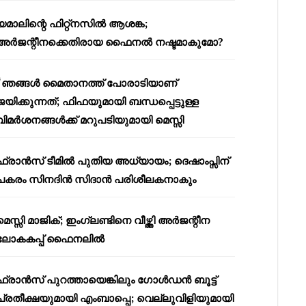
യമാലിന്റെ ഫിറ്റ്നസിൽ ആശങ്ക;
അർജന്റീനക്കെതിരായ ഫൈനൽ നഷ്ടമാകുമോ?
“ഞങ്ങൾ മൈതാനത്ത് പോരാടിയാണ്
ജയിക്കുന്നത്; ഫിഫയുമായി ബന്ധപ്പെട്ടുള്ള
വിമർശനങ്ങൾക്ക് മറുപടിയുമായി മെസ്സി
ഫ്രാൻസ് ടീമിൽ പുതിയ അധ്യായം; ദെഷാംപ്സിന്
പകരം സിനദിൻ സിദാൻ പരിശീലകനാകും
മെസ്സി മാജിക്; ഇംഗ്ലണ്ടിനെ വീഴ്ത്തി അർജന്റീന
ലോകകപ്പ് ഫൈനലിൽ
ഫ്രാൻസ് പുറത്തായെങ്കിലും ഗോൾഡൻ ബൂട്ട്
പ്രതീക്ഷയുമായി എംബാപ്പെ; വെല്ലുവിളിയുമായി