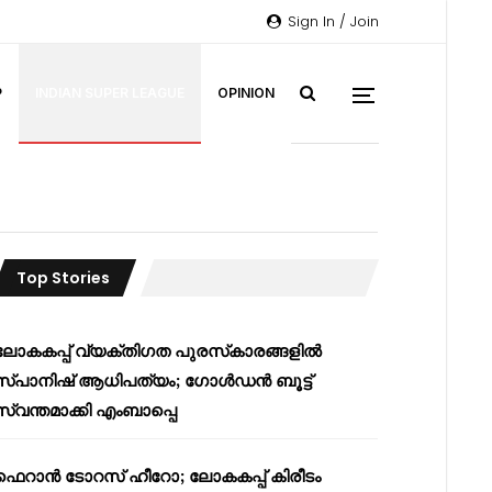
Sign In / Join
P
INDIAN SUPER LEAGUE
OPINION
Top Stories
ലോകകപ്പ് വ്യക്തിഗത പുരസ്‌കാരങ്ങളിൽ
സ്പാനിഷ് ആധിപത്യം; ഗോൾഡൻ ബൂട്ട്
സ്വന്തമാക്കി എംബാപ്പെ
ഫെറാൻ ടോറസ് ഹീറോ; ലോകകപ്പ് കിരീടം