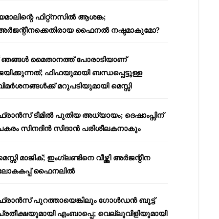
യമാലിന്റെ ഫിറ്റ്നസിൽ ആശങ്ക;
അർജന്റീനക്കെതിരായ ഫൈനൽ നഷ്ടമാകുമോ?
“ഞങ്ങൾ മൈതാനത്ത് പോരാടിയാണ്
ജയിക്കുന്നത്; ഫിഫയുമായി ബന്ധപ്പെട്ടുള്ള
വിമർശനങ്ങൾക്ക് മറുപടിയുമായി മെസ്സി
ഫ്രാൻസ് ടീമിൽ പുതിയ അധ്യായം; ദെഷാംപ്സിന്
പകരം സിനദിൻ സിദാൻ പരിശീലകനാകും
മെസ്സി മാജിക്; ഇംഗ്ലണ്ടിനെ വീഴ്ത്തി അർജന്റീന
ലോകകപ്പ് ഫൈനലിൽ
ഫ്രാൻസ് പുറത്തായെങ്കിലും ഗോൾഡൻ ബൂട്ട്
പ്രതീക്ഷയുമായി എംബാപ്പെ; വെല്ലുവിളിയുമായി