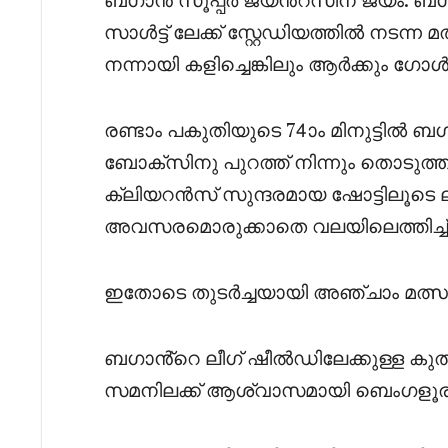
സാൾട്ട് ലേക്ക് സ്റ്റേഡിയത്തിൽ നടന
നന്നായി കളിച്ചെങ്കിലും ആർക്കും ഗോ
രണ്ടാം പകുതിയുടെ 74ാം മിനുട്ടിൽ ബഗാൻ
ബോക്സിനു പുറത്ത് നിന്നും തൊടുത
ക്ലിയറൻസ് സുന്ദരമായ ഷോട്ടിലൂടെ 
അവസരമൊരുക്കാതെ വലയിലെത്തിച്ച് ബ
ഇതോടെ തുടർച്ചയായി അഞ്ചാം മത്സര
ബഗാൻ്റെ ലീഗ് ഷീൽഡിലേക്കുള്ള കുത
സമനിലക്ക് ആശ്വാസമായി ബെംഗളൂര