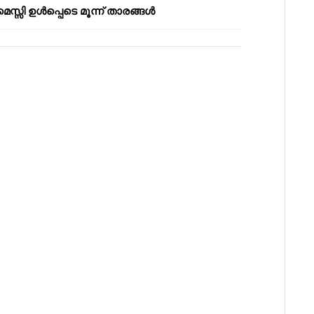
മെസ്സി ഉൾപ്പെടെ മൂന്ന് താരങ്ങൾ