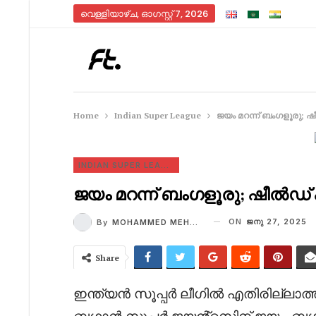
വെള്ളിയാഴ്‌ച, ഓഗസ്റ്റ്‌ 7, 2026
Home
Indian Super League
ജയം മറന്ന് ബംഗളൂരു;
INDIAN SUPER LEAGUE
ജയം മറന്ന് ബംഗളൂരു; ഷീൽഡ
ON
ജനു 27, 2025
By
MOHAMMED MEHROOF T
Share
ഇന്ത്യൻ സൂപ്പർ ലീഗിൽ എതിരില്ല
ബഗാൻ സൂപ്പർ ജയൻ്റസിന് ജയം. ബ