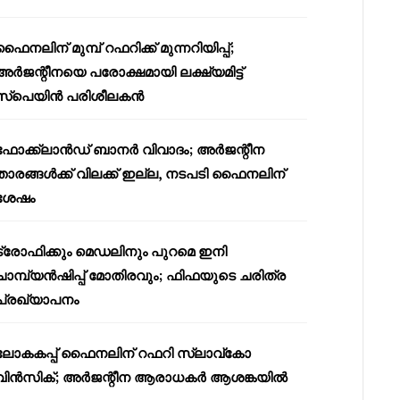
ഫൈനലിന് മുമ്പ് റഫറിക്ക് മുന്നറിയിപ്പ്;
അർജന്റീനയെ പരോക്ഷമായി ലക്ഷ്യമിട്ട്
സ്പെയിൻ പരിശീലകൻ
ഫോക്ക്‌ലാൻഡ് ബാനർ വിവാദം; അർജന്റീന
താരങ്ങൾക്ക് വിലക്ക് ഇല്ല, നടപടി ഫൈനലിന്
ശേഷം
ട്രോഫിക്കും മെഡലിനും പുറമെ ഇനി
ചാമ്പ്യൻഷിപ്പ് മോതിരവും; ഫിഫയുടെ ചരിത്ര
പ്രഖ്യാപനം
ലോകകപ്പ് ഫൈനലിന് റഫറി സ്ലാവ്‌കോ
വിൻസിക്; അർജന്റീന ആരാധകർ ആശങ്കയിൽ