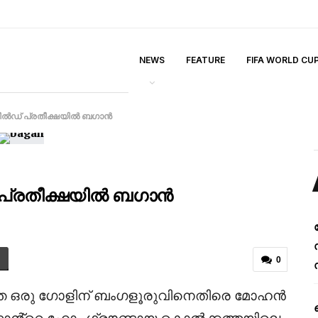
NEWS
FEATURE
FIFA WORLD CU
 ഷീൽഡ് പ്രതീക്ഷയിൽ ബഗാൻ
് പ്രതീക്ഷയിൽ ബഗാൻ
0
ാത്ത ഒരു ഗോളിന് ബംഗളൂരുവിനെതിരെ മോഹൻ
ഗാൻ്റെ ഹോം ഗ്രൗണ്ടായ കൊൽക്കത്തയിലെ