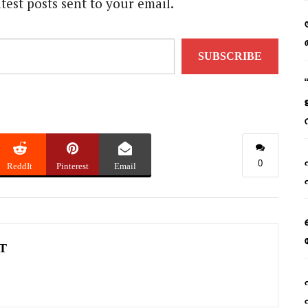
atest posts sent to your email.
SUBSCRIBE
0
ReddIt
Pinterest
Email
T