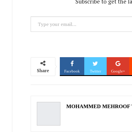
Subscribe to get the l
Type
your
email…
Share
Facebook
Twitter
Google+
MOHAMMED MEHROOF 