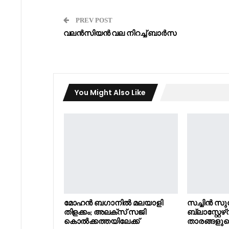
PREV POST
വലൻസിയൻ വല നിറച്ച് ബാർസ
You Might Also Like
മോഹൻ ബഗാനിൽ മലയാളി
സച്ചിൻ സുര
തിളക്കം; അലക്സ് സജി
ബ്ലാസ്റ്റേഴ
കൊൽക്കത്തയിലേക്ക്
താരങ്ങളുടെ