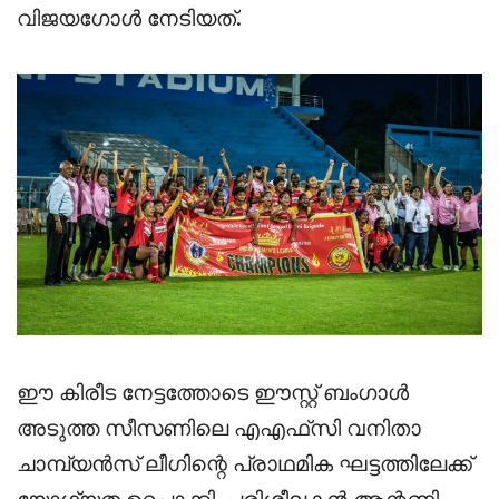
വിജയഗോൾ നേടിയത്.
ഈ കിരീട നേട്ടത്തോടെ ഈസ്റ്റ് ബംഗാൾ
അടുത്ത സീസണിലെ എഎഫ്‌സി വനിതാ
ചാമ്പ്യൻസ് ലീഗിന്റെ പ്രാഥമിക ഘട്ടത്തിലേക്ക്
യോഗ്യത ഉറപ്പാക്കി. പരിശീലകൻ ആന്റണി