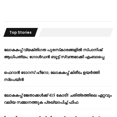
Top Stories
ലോകകപ്പ് വ്യക്തിഗത പുരസ്‌കാരങ്ങളിൽ സ്പാനിഷ്
ആധിപത്യം; ഗോൾഡൻ ബൂട്ട് സ്വന്തമാക്കി എംബാപ്പെ
ഫെറാൻ ടോറസ് ഹീറോ; ലോകകപ്പ് കിരീടം ഉയർത്തി
സ്പെയിൻ
ലോകകപ്പ് ജേതാക്കൾക്ക് 415 കോടി! ചരിത്രത്തിലെ ഏറ്റവും
വലിയ സമ്മാനത്തുക പ്രഖ്യാപിച്ച് ഫിഫ