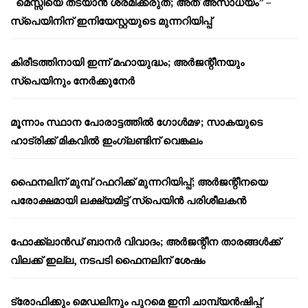
“മെസ്സിയെ തടയാൻ ശ്രമിക്കരുത്; അത് അസാധ്യം” –
സ്പെയിനിന് ഇനിയേസ്റ്റയുടെ മുന്നറിയിപ്പ്
കിരീടത്തിനായി ഇന്ന് മഹായുദ്ധം; അർജന്റീനയും
സ്പെയിനും നേർക്കുനേർ
മൂന്നാം സ്ഥാന പോരാട്ടത്തിൽ ഗോൾമഴ; സാകയുടെ
ഹാട്രിക്ക് മികവിൽ ഇംഗ്ലണ്ടിന് വെങ്കലം
ഫൈനലിന് മുമ്പ് റഫറിക്ക് മുന്നറിയിപ്പ്; അർജന്റീനയെ
പരോക്ഷമായി ലക്ഷ്യമിട്ട് സ്പെയിൻ പരിശീലകൻ
ഫോക്ക്‌ലാൻഡ് ബാനർ വിവാദം; അർജന്റീന താരങ്ങൾക്ക്
വിലക്ക് ഇല്ല, നടപടി ഫൈനലിന് ശേഷം
ട്രോഫിക്കും മെഡലിനും പുറമെ ഇനി ചാമ്പ്യൻഷിപ്പ്