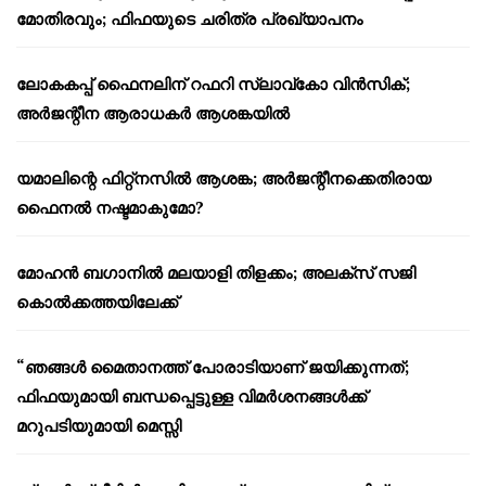
മോതിരവും; ഫിഫയുടെ ചരിത്ര പ്രഖ്യാപനം
ലോകകപ്പ് ഫൈനലിന് റഫറി സ്ലാവ്‌കോ വിൻസിക്;
അർജന്റീന ആരാധകർ ആശങ്കയിൽ
യമാലിന്റെ ഫിറ്റ്നസിൽ ആശങ്ക; അർജന്റീനക്കെതിരായ
ഫൈനൽ നഷ്ടമാകുമോ?
മോഹൻ ബഗാനിൽ മലയാളി തിളക്കം; അലക്സ് സജി
കൊൽക്കത്തയിലേക്ക്
“ഞങ്ങൾ മൈതാനത്ത് പോരാടിയാണ് ജയിക്കുന്നത്;
ഫിഫയുമായി ബന്ധപ്പെട്ടുള്ള വിമർശനങ്ങൾക്ക്
മറുപടിയുമായി മെസ്സി