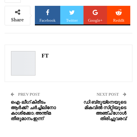
Share
Facebook
Twitter
Google+
ReddIt
WhatsApp
Pinterest
Email
FT
PREV POST
NEXT POST
ഐ-ലീഗ് കിരീടം
ഡി ബ്രൂയ്‌നെയുടെ
ആർക്ക്? ചർച്ചിലിനോ
മികവിൽ സിറ്റിയുടെ
കാശിക്കോ; അന്തിമ
അഞ്ച് ഗോൾ
തീരുമാനം ഇന്ന്
തിരിച്ചുവരവ്