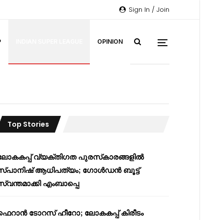
Sign In / Join
P
INDIAN SUPER LEAGUE
OPINION
Top Stories
ലോകകപ്പ് വ്യക്തിഗത പുരസ്‌കാരങ്ങളിൽ
സ്പാനിഷ് ആധിപത്യം; ഗോൾഡൻ ബൂട്ട്
സ്വന്തമാക്കി എംബാപ്പെ
ഫെറാൻ ടോറസ് ഹീറോ; ലോകകപ്പ് കിരീടം