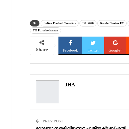
email…
Indian Football Transfers
ISL 2026
Kerala Blasters FC
TG Purushothaman
Share
Facebook
Twitter
Google+
JHA
PREV POST
റോണോ സൗദി വിടുന്നു? പുതിയ ക്ലബ് ഏത്?