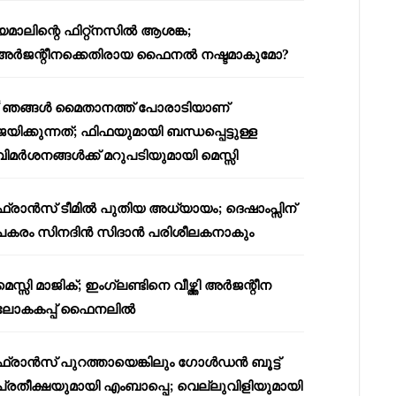
യമാലിന്റെ ഫിറ്റ്നസിൽ ആശങ്ക;
അർജന്റീനക്കെതിരായ ഫൈനൽ നഷ്ടമാകുമോ?
“ഞങ്ങൾ മൈതാനത്ത് പോരാടിയാണ്
ജയിക്കുന്നത്; ഫിഫയുമായി ബന്ധപ്പെട്ടുള്ള
വിമർശനങ്ങൾക്ക് മറുപടിയുമായി മെസ്സി
ഫ്രാൻസ് ടീമിൽ പുതിയ അധ്യായം; ദെഷാംപ്സിന്
പകരം സിനദിൻ സിദാൻ പരിശീലകനാകും
മെസ്സി മാജിക്; ഇംഗ്ലണ്ടിനെ വീഴ്ത്തി അർജന്റീന
ലോകകപ്പ് ഫൈനലിൽ
ഫ്രാൻസ് പുറത്തായെങ്കിലും ഗോൾഡൻ ബൂട്ട്
പ്രതീക്ഷയുമായി എംബാപ്പെ; വെല്ലുവിളിയുമായി