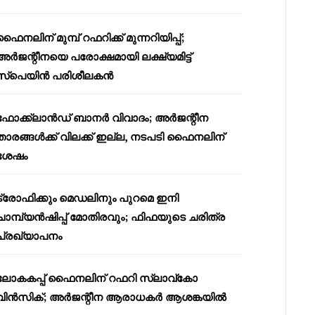
ഫൈനലിന് മുമ്പ് റഫറിക്ക് മുന്നറിയിപ്പ്;
അർജന്റീനയെ പരോക്ഷമായി ലക്ഷ്യമിട്ട്
സ്പെയിൻ പരിശീലകൻ
ഫോക്ക്‌ലാൻഡ് ബാനർ വിവാദം; അർജന്റീന
താരങ്ങൾക്ക് വിലക്ക് ഇല്ല, നടപടി ഫൈനലിന്
ശേഷം
ട്രോഫിക്കും മെഡലിനും പുറമെ ഇനി
ചാമ്പ്യൻഷിപ്പ് മോതിരവും; ഫിഫയുടെ ചരിത്ര
പ്രഖ്യാപനം
ലോകകപ്പ് ഫൈനലിന് റഫറി സ്ലാവ്‌കോ
വിൻസിക്; അർജന്റീന ആരാധകർ ആശങ്കയിൽ