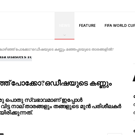
NEWS
FEATURE
FIFA WORLD CU
ം കൊഴിഞ്ഞ് പോക്കോ?ഒഡീഷയുടെ കണ്ണും മഞ്ഞപ്പടയുടെ താരങ്ങളിൽ?
ിഞ്ഞ് പോക്കോ?ഒഡീഷയുടെ കണ്ണും
 ഒരു പൊതു സ്വഭാവമാണ് ഇപ്പോൾ
വിട്ട നാല് താരങ്ങളും തങ്ങളുടെ മുൻ പരിശീലകർ
ിരിക്കുന്നത്.