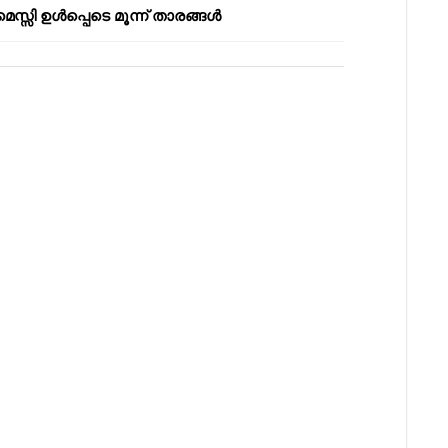
മെസ്സി ഉൾപ്പെടെ മൂന്ന് താരങ്ങൾ