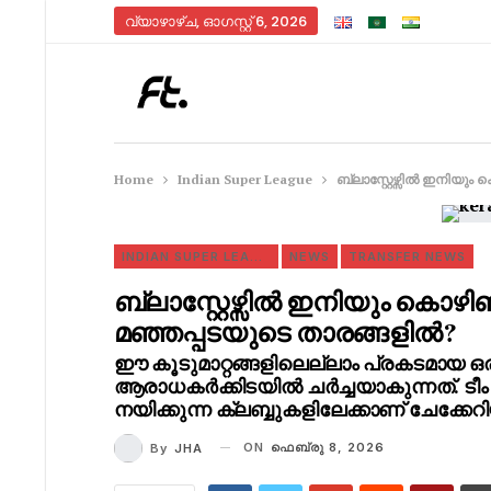
വ്യാഴാഴ്‌ച, ഓഗസ്റ്റ്‌ 6, 2026
Home
Indian Super League
ബ്ലാസ്റ്റേഴ്സിൽ ഇനിയു
INDIAN SUPER LEAGUE
NEWS
TRANSFER NEWS
ബ്ലാസ്റ്റേഴ്സിൽ ഇനിയും കൊഴ
മഞ്ഞപ്പടയുടെ താരങ്ങളിൽ?
ഈ കൂടുമാറ്റങ്ങളിലെല്ലാം പ്രകടമായ
ആരാധകർക്കിടയിൽ ചർച്ചയാകുന്നത്. ടീം 
നയിക്കുന്ന ക്ലബ്ബുകളിലേക്കാണ് ചേക്കേറിയ
ON
ഫെബ്രു 8, 2026
By
JHA