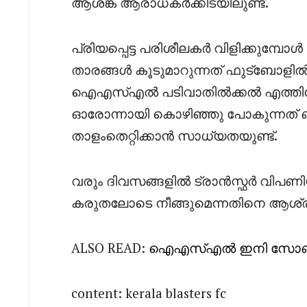
ആശങ്ക ആരാധകർക്കിടയിലുണ്ട്.
പ്രിയപ്പെട്ട പരിശീലകർ വിളിക്കുമ്
താരങ്ങൾ കൂടുമാറുന്നത് ഫുട്ബോ
ഐഎസ്എൽ പടിവാതിൽക്കൽ എത്തിനിൽക
ഓരോന്നായി കൊഴിഞ്ഞു പോകുന്നത് ബ്ല
താളംതെറ്റിക്കാൻ സാധ്യതയുണ്ട്.
വരും ദിവസങ്ങളിൽ ട്രാൻസ്ഫർ വിപണിയ
കരുതലോടെ നീങ്ങുമെന്നതിനെ ആശ്രയിച്ച
ALSO READ:
ഐഎസ്എൽ ഇനി സോണ
content: kerala blasters fc