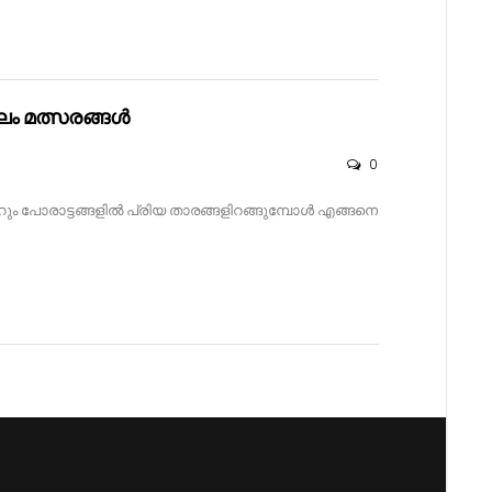
ലം മത്സരങ്ങൾ
0
പാറും പോരാട്ടങ്ങളിൽ പ്രിയ താരങ്ങളിറങ്ങുമ്പോൾ എങ്ങനെ