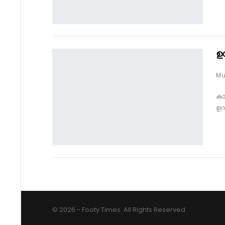
ഉ
കാ
ഉറ
© 2026 - Footy Times. All Rights Reserved.