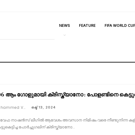
NEWS
FEATURE
FIFA WORLD CU
6 ആം ഗോളുമായി ക്രിസ്ത്യാനോ : പോളണ്ടിനെ കെട്ടുകെട്ട
Muhammed Vaseem
ഒക്ട് 13, 2024
വേഫ നാഷൻസ് ലീഗിൽ ആവേശം അവസാന നിമിഷം വരെ നീണ്ടുനിന്ന കളിയി
ട്ടുകെട്ടിച്ച പോർച്ചുഗലിന് ക്രിസ്ത്യാനോ…