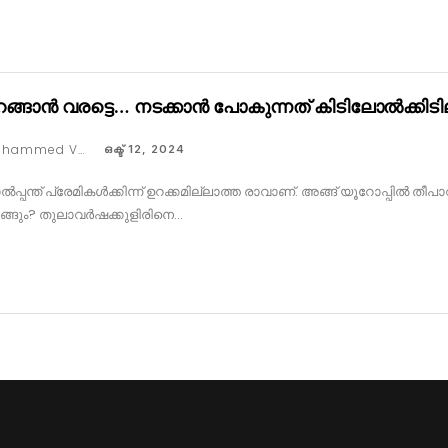
റങ്ങാൻ വരട്ടെ… നടക്കാൻ പോകുന്നത് കിടിലോൽക്കിടി
Muhammed Vaseem
ഒക്ട് 12, 2024
ൽപ്പന്ത് പ്രേമികൾക്കിന്ന് ഉറക്കമില്ലാത്ത രാവാണ്. അങ്ങ് യൂറോപ്പിൽ തീ
ങ്ങും? തുലാവർഷക്കുളിരിനെ…