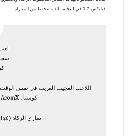
فيليكس 2-0 في الدقيقة الثامنة فقط من المباراة.
لعب 65 دقيق
سجل 4 أهد
كر
اللاعب العجيب الغريب في نفس الوقت ، م
كوستا .
esAcomX
— ضاري الركاد (@DhAlRakkad)