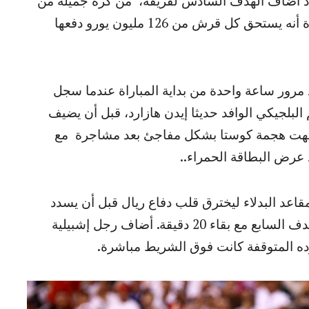
 إذ أضاف الهدف السادس لفريقه، من كرة جميلة من
فيليكس الذي أظهر الحشد الكبير حضر المباراة أنه يستحق كل قرش من 126 مليون يورو دفعها
 مرور ساعة واحدة من بداية المباراة عندما سجل
البلجيكي الوافد حديثا إيدن هازارد، قبل أن يضيف
 انتهت هجمة كوستا بشكل مفاجئ بعد مشاجرة مع
د عرض البطاقة الحمراء..
اعد البدلاء ليخترق قلب دفاع ريال قبل أن يسدد
كرة قوية من داخل منطقة الجزاء و تسجيل الهدف السابع مع بقاء 20 دقيقة. أضاف رجل إشبيلية
ه المتوقفة كانت فوق الشريط مباشرة.