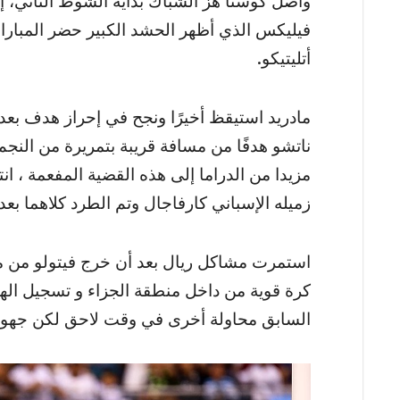
واصل كوستا هز الشباك بداية الشوط الثاني،
أتليتيكو.
مادريد استيقظ أخيرًا ونجح في إحراز هدف بعد
ناتشو هدفًا من مسافة قريبة بتمريرة من النجم 
مزيدا من الدراما إلى هذه القضية المفعمة ،
زميله الإسباني كارفاجال وتم الطرد كلاهما بع
استمرت مشاكل ريال بعد أن خرج فيتولو من مق
السابق محاولة أخرى في وقت لاحق لكن جهود