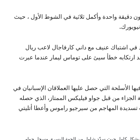
 دقيقة واحدة وأكمل ثلاثية في الشوط الأول ، حيث
 في اشتباك عنيف مع داني كارفاجال لاعب ريال
عد ارتكابه خطأ سيئ على توماس ليمار عندما عبرت
ا الأسلحة التي حصل عليها العملاقان الإسبانيان في
ة الجزاء من قبل جواو فيليكس الممتاز، الذي حصله
4 ثوان فقط وانحرفت تسديدة المهاجم من سيرجيو راموس وأعطا أتليتي
 بشكل كامل حيث سدّد شاول من الجهة اليسرى وسجل جواو