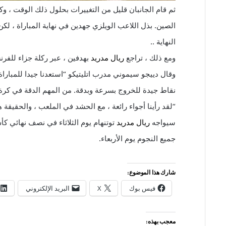
ثم قام الجانبان قليل من التغييرات بحلول ذلك الوقت ، وك
الصين. بذل اللاعب الويلزي جهدين في نهاية المباراة ، لك
النهاية .
.
ومع ذلك ، تراجع
ريال مدريد
بهدفين ، عبر ركلة جزاء للفرنس
وقال دييجو سيموني مدرب اتليتيكو “استعدنا جيدا للمباراة و
نقاط جيدة للخروج بسرعة وبدقة. من المهم الدقة في كرة
“
لقد رأينا أجواء رائعة ، مع الحشد في الملعب ، والحقيقة ه
سيواجه
ريال مدريد
توتنهام يوم الثلاثاء في نصف نهائي كأ
جميع النجوم يوم الأربعاء
.
شارك هذا الموضوع:
فيس بوك
X
البريد الإلكتروني
معجب بهذه: