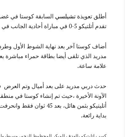
أطلق تعويذة
تشيلسي
السابقة كوستا في غضون
تقدم أتلتيكو 5-0 في مباراة أحادية الجانب في نيويورك.
أضاف كوستا آخر بعد نهاية الشوط الأول وطرد
مدريد الذي تلقى أيضا بطاقة حمراء مباشرة ب
علامة ساعة.
حدث دربي مدريد على بعد أميال وتم العرض فيه
الآونة الأخيرة ،حيث تم إنشاء كوستا في منطق
أتليتيكو بثمن هائل، بعد 5
بداية رائعة.
كسب اتليتيكو بالهدف المبكر المحظوظ الزخم، وسيطروا