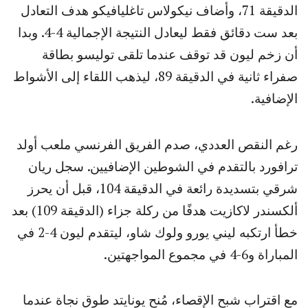
الدقيقة 71، وأضاف نيكولاس تاغليافيكو هدف التعادل
بعد ست دقائق فقط ليعادل النتيجة الإجمالية 4-4. وبدا
أن زخم ليون قد توقف عندما تلقى توليسو بطاقة
صفراء ثانية في الدقيقة 89، ليذهب اللقاء إلى الأشواط
الإضافية.
رغم النقص العددي، صدم الفريق الفرنسي ملعب أولد
ترافورد بالتقدم في الشوطين الإضافيين. سجل ريان
شرقي بتسديدة رائعة في الدقيقة 104، قبل أن يحرز
ألكسندر لاكازيت هدفًا من ركلة جزاء (الدقيقة 109) بعد
خطأ ارتكبه ليني يورو ولوك شاو، ليتقدم ليون 4-2 في
المباراة و6-4 في مجموع المواجهتين.
مع اقتراب شبح الإقصاء، مُنح يونايتد طوق نجاة عندما