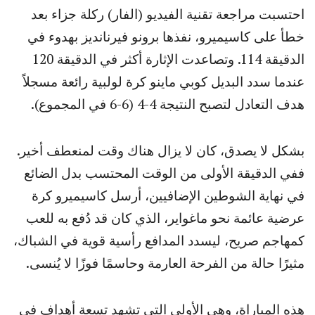
احتسبت مراجعة تقنية الفيديو (الفار) ركلة جزاء بعد
خطأ على كاسيميرو، نفذها برونو فيرنانديز بهدوء في
الدقيقة 114. وتصاعدت الإثارة أكثر في الدقيقة 120
عندما سدد البديل كوبي ماينو كرة لولبية رائعة مسجلاً
هدف التعادل لتصبح النتيجة 4-4 (6-6 في المجموع).
بشكل لا يصدق، كان لا يزال هناك وقت لمنعطف أخير.
ففي الدقيقة الأولى من الوقت المحتسب بدل الضائع
في نهاية الشوطين الإضافيين، أرسل كاسيميرو كرة
عرضية عائمة نحو ماغواير، الذي كان قد دُفع به للعب
كمهاجم صريح، ليسدد المدافع رأسية قوية في الشباك،
مثيرًا حالة من الفرحة العارمة وحاسمًا فوزًا لا يُنسى.
هذه المباراة، وهي الأولى التي تشهد تسعة أهداف في