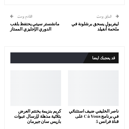
السابق بوست
القادم بوست
ليفربول يسحق برشلونة في
مانشستر سيتي يحتفظ بلقب
ملحمة أنفيلد
الدوري الإجليزي الممتاز
قد يعجبك ايضا
ناصر الخليفي ضيف استثنائي
كريم بنزيمة يختتم العرض
في برنامج C à Vous على
بثلاثية مذهلة لإرسال عبوات
قناة فرانس 5
باريس سان جيرمان