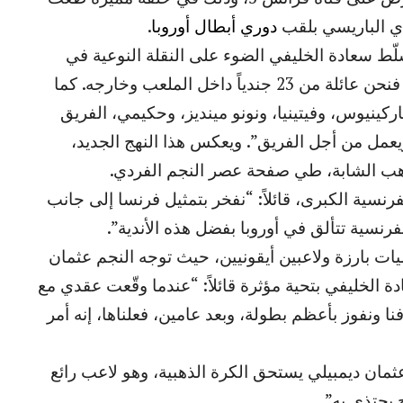
دي الباريسي بلقب
دوري أبطال أوروبا
.
ط سعادة الخليفي الضوء على النقلة النوعية في
توجهات النادي قائلًا: “اليوم، النجم هو الفريق، فنحن عائلة من 23 جندياً داخل الملعب وخارجه. كما
ماركينيوس، وفيتينيا، ونونو مينديز، وحكيمي، الفريق
ويعمل من أجل الفريق”. ويعكس هذا النهج الجديد،
اهب الشابة، طي صفحة عصر النجم الفردي.
نسية الكبرى، قائلاً: “نفخر بتمثيل فرنسا إلى جانب
فرنسية تتألق في أوروبا بفضل هذه الأندية”.
 بارزة ولاعبين أيقونيين، حيث توجه النجم عثمان
 الخليفي بتحية مؤثرة قائلاً: “عندما وقّعت عقدي مع
 ونفوز بأعظم بطولة، وبعد عامين، فعلناها، إنه أمر
“عثمان ديمبيلي يستحق الكرة الذهبية، وهو لاعب رائع
 يحتذى به”.