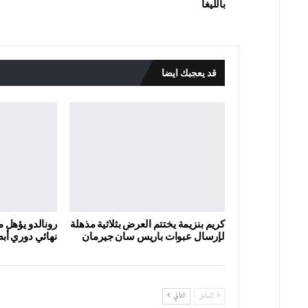
بالليغا
قد يعجبك ايضا
كريم بنزيمة يختتم العرض بثلاثية مذهلة
رونالدو يؤهل م
لإرسال عبوات باريس سان جيرمان
نهائي دوري أبط
السابق
التالي