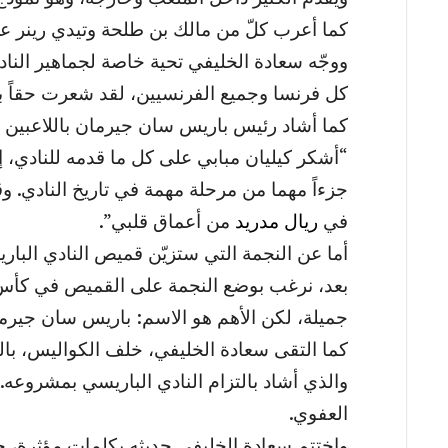
كما أعرب كلّ من مالك بن طلحة وتيدي رينر عن
ووجّه سعادة الخليفي تحية خاصة لجماهير النادي
كل فرنسا وجميع الفرنسيين، لقد شعرت حقاً بأن 
كما أشاد رئيس باريس سان جيرمان باللاعبين ا
“أشكر كيليان مبابي على كل ما قدمه للنادي، 
جزءاً مهما من مرحلة مهمة في تاريخ النادي. وق
في
ريال مدريد
من أعماق قلبي”.
أما عن النجمة التي ستزيّن قميص النادي الباري
بعد، نرغب بوضع النجمة على القميص في كأس ال
جميلة، لكن الأهم هو الاسم: باريس سان جيرم
كما التقى سعادة الخليفي، خلف الكواليس، بالم
والذي أشاد بالتزام النادي الباريسي بمشروعه. 
العفوي.
واختتم سعادة الخليفي حديثه بكلمات مؤثرة، حي