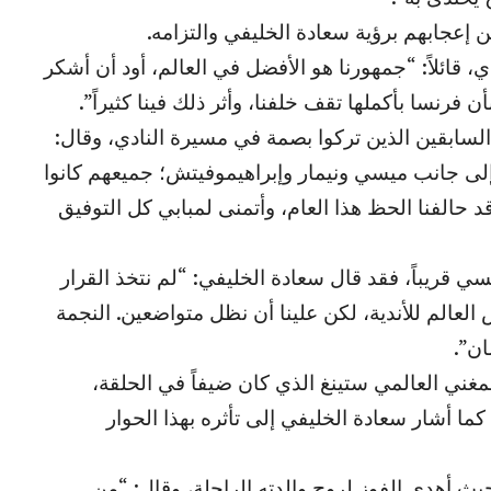
 إعجابهم برؤية سعادة الخليفي والتزامه.
، قائلاً: “جمهورنا هو الأفضل في العالم، أود أن أشكر
فرنسا بأكملها تقف خلفنا، وأثر ذلك فينا كثيراً”.
لسابقين الذين تركوا بصمة في مسيرة النادي، وقال:
إلى جانب ميسي ونيمار وإبراهيموفيتش؛ جميعهم كانوا
د حالفنا الحظ هذا العام، وأتمنى لمبابي كل التوفيق
سي قريباً، فقد قال سعادة الخليفي: “لم نتخذ القرار
عالم للأندية، لكن علينا أن نظل متواضعين. النجمة
ان”.
غني العالمي ستينغ الذي كان ضيفاً في الحلقة،
كما أشار سعادة الخليفي إلى تأثره بهذا الحوار
ث أهدى الفوز لروح والدته الراحلة، وقال: “من