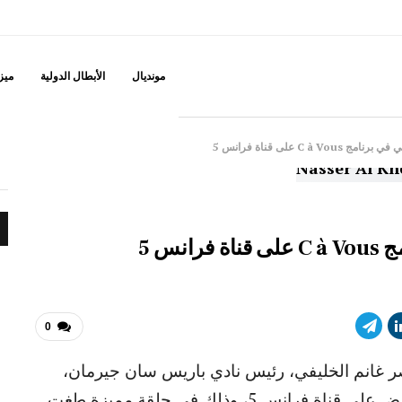
مونديال
الأبطال الدولية
ميزه
C à على قناة فرانس 5
نس 5
0
ر غانم الخليفي، رئيس نادي باريس سان جيرمان،
ضيفاً استثنائياً على برنامج C à Vous، الذي يُعرض على قناة فرانس 5، وذلك في حلقة مميزة طغت