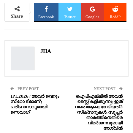
Share
Facebook
Twitter
Google+
ReddIt
WhatsApp
Pinterest
Email
JHA
PREV POST
NEXT POST
IPL 2026: ‘അവർ വെറും
ഐപിഎല്ലിൽ അവൻ
സീറോ ടീമാണ്’;
ടെസ്റ്റ് കളിക്കുന്നു; ഇത്
പരിഹാസവുമായി
വരെ ആകെ നേടിയത് 2
സെവാഗ്
സിക്‌സറുകൾ; സൂപ്പർ
താരത്തിനെതിരെ
വിമർശനവുമായി
അശ്വിൻ