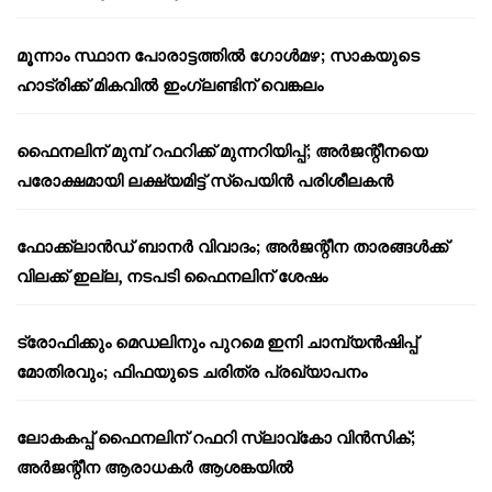
മൂന്നാം സ്ഥാന പോരാട്ടത്തിൽ ഗോൾമഴ; സാകയുടെ
ഹാട്രിക്ക് മികവിൽ ഇംഗ്ലണ്ടിന് വെങ്കലം
ഫൈനലിന് മുമ്പ് റഫറിക്ക് മുന്നറിയിപ്പ്; അർജന്റീനയെ
പരോക്ഷമായി ലക്ഷ്യമിട്ട് സ്പെയിൻ പരിശീലകൻ
ഫോക്ക്‌ലാൻഡ് ബാനർ വിവാദം; അർജന്റീന താരങ്ങൾക്ക്
വിലക്ക് ഇല്ല, നടപടി ഫൈനലിന് ശേഷം
ട്രോഫിക്കും മെഡലിനും പുറമെ ഇനി ചാമ്പ്യൻഷിപ്പ്
മോതിരവും; ഫിഫയുടെ ചരിത്ര പ്രഖ്യാപനം
ലോകകപ്പ് ഫൈനലിന് റഫറി സ്ലാവ്‌കോ വിൻസിക്;
അർജന്റീന ആരാധകർ ആശങ്കയിൽ