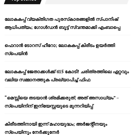
ലോകകപ്പ് വ്യക്തിഗത പുരസ്‌കാരങ്ങളിൽ സ്പാനിഷ്
ആധിപത്യം; ഗോൾഡൻ ബൂട്ട് സ്വന്തമാക്കി എംബാപ്പെ
ഫെറാൻ ടോറസ് ഹീറോ; ലോകകപ്പ് കിരീടം ഉയർത്തി
സ്പെയിൻ
ലോകകപ്പ് ജേതാക്കൾക്ക് 415 കോടി! ചരിത്രത്തിലെ ഏറ്റവും
വലിയ സമ്മാനത്തുക പ്രഖ്യാപിച്ച് ഫിഫ
“മെസ്സിയെ തടയാൻ ശ്രമിക്കരുത്; അത് അസാധ്യം” –
സ്പെയിനിന് ഇനിയേസ്റ്റയുടെ മുന്നറിയിപ്പ്
കിരീടത്തിനായി ഇന്ന് മഹായുദ്ധം; അർജന്റീനയും
സ്പെയിനും നേർക്കുനേർ