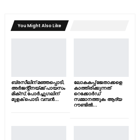
You Might Also Like
ബ്രസീലിന് മഞ്ഞപ്പൊടി,
ലോകകപ്പ് ജേതാക്കളെ
അർജന്റീനയ്ക്ക് പായസം
കാത്തിരിക്കുന്നത്
മിക്സ്, പോർച്ചുഗലിന്
റെക്കോർഡ്
മുളക് പൊടി: വമ്പൻ…
സമ്മാനത്തുക: ആദ്യ
റൗണ്ടിൽ…