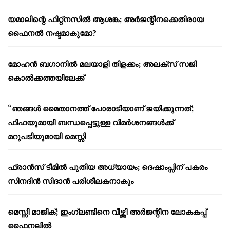
യമാലിന്റെ ഫിറ്റ്നസിൽ ആശങ്ക; അർജന്റീനക്കെതിരായ
ഫൈനൽ നഷ്ടമാകുമോ?
മോഹൻ ബഗാനിൽ മലയാളി തിളക്കം; അലക്സ് സജി
കൊൽക്കത്തയിലേക്ക്
“ഞങ്ങൾ മൈതാനത്ത് പോരാടിയാണ് ജയിക്കുന്നത്;
ഫിഫയുമായി ബന്ധപ്പെട്ടുള്ള വിമർശനങ്ങൾക്ക്
മറുപടിയുമായി മെസ്സി
ഫ്രാൻസ് ടീമിൽ പുതിയ അധ്യായം; ദെഷാംപ്സിന് പകരം
സിനദിൻ സിദാൻ പരിശീലകനാകും
മെസ്സി മാജിക്; ഇംഗ്ലണ്ടിനെ വീഴ്ത്തി അർജന്റീന ലോകകപ്പ്
ഫൈനലിൽ