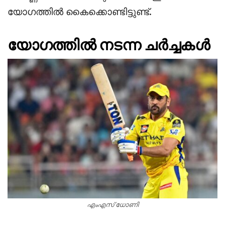
യോഗത്തിൽ കൈക്കൊണ്ടിട്ടുണ്ട്.
യോഗത്തിൽ നടന്ന ചർച്ചകൾ
എംഎസ് ധോണി