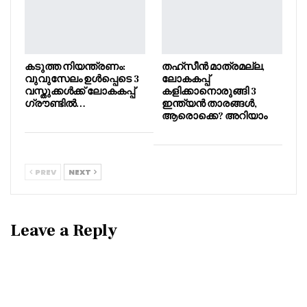
കടുത്ത നിയന്ത്രണം:
തഹ്സീൻ മാത്രമല്ല,
വുവുസേലം ഉൾപ്പെടെ 3
ലോകകപ്പ്
വസ്തുക്കൾക്ക് ലോകകപ്പ്
കളിക്കാനൊരുങ്ങി 3
ഗ്രൗണ്ടിൽ…
ഇന്ത്യൻ താരങ്ങൾ,
ആരൊക്കെ? അറിയാം
PREV
NEXT
Leave a Reply