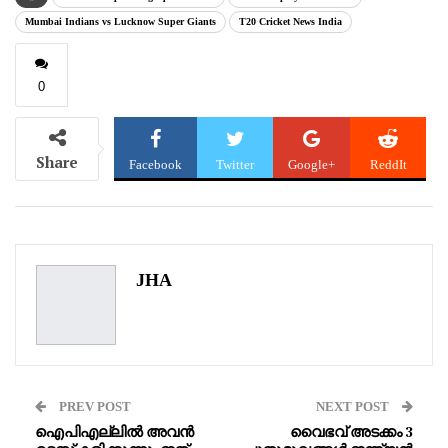
Mumbai Indians vs Lucknow Super Giants
T20 Cricket News India
0
Share
Facebook
Twitter
Google+
ReddIt
WhatsApp
Pinterest
Email
JHA
PREV POST
NEXT POST
ഐപിഎല്ലിൽ അവൻ
വൈഭവ് അടക്കം 3