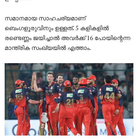
സമാനമായ സാഹചര്യമാണ്
ബെംഗളൂരുവിനും ഉള്ളത്. 5 കളികളിൽ
രണ്ടെണ്ണം ജയിച്ചാൽ അവർക്ക് 16 പോയിന്റെന്ന
മാന്ത്രിക സംഖ്യയിൽ എത്താം.