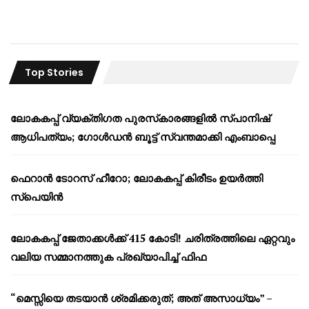
Top Stories
ലോകകപ്പ് വ്യക്തിഗത പുരസ്‌കാരങ്ങളിൽ സ്പാനിഷ്
ആധിപത്യം; ഗോൾഡൻ ബൂട്ട് സ്വന്തമാക്കി എംബാപ്പെ
ഫെറാൻ ടോറസ് ഹീറോ; ലോകകപ്പ് കിരീടം ഉയർത്തി
സ്പെയിൻ
ലോകകപ്പ് ജേതാക്കൾക്ക് 415 കോടി! ചരിത്രത്തിലെ ഏറ്റവും
വലിയ സമ്മാനത്തുക പ്രഖ്യാപിച്ച് ഫിഫ
“മെസ്സിയെ തടയാൻ ശ്രമിക്കരുത്; അത് അസാധ്യം” –