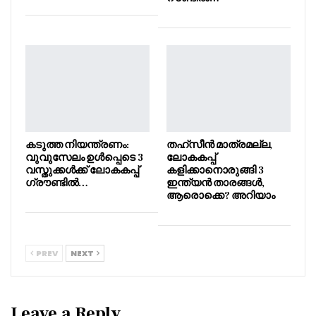
കടുത്ത നിയന്ത്രണം:
തഹ്സീൻ മാത്രമല്ല,
വുവുസേലം ഉൾപ്പെടെ 3
ലോകകപ്പ്
വസ്തുക്കൾക്ക് ലോകകപ്പ്
കളിക്കാനൊരുങ്ങി 3
ഗ്രൗണ്ടിൽ…
ഇന്ത്യൻ താരങ്ങൾ,
ആരൊക്കെ? അറിയാം
PREV
NEXT
Leave a Reply