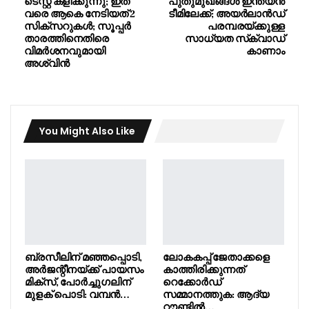
ടെസ്റ്റ് കളിക്കുന്നു; ഇത്
പുതുമുഖങ്ങൾ ഇന്ത്യൻ
വരെ ആകെ നേടിയത് 2
ടീമിലേക്ക്; അയർലാൻഡ്
സിക്‌സറുകൾ; സൂപ്പർ
പരമ്പരയ്ക്കുള്ള
താരത്തിനെതിരെ
സാധ്യത സ്‌ക്വാഡ്
വിമർശനവുമായി
കാണാം
അശ്വിൻ
You Might Also Like
ബ്രസീലിന് മഞ്ഞപ്പൊടി,
ലോകകപ്പ് ജേതാക്കളെ
അർജന്റീനയ്ക്ക് പായസം
കാത്തിരിക്കുന്നത്
മിക്സ്, പോർച്ചുഗലിന്
റെക്കോർഡ്
മുളക് പൊടി: വമ്പൻ…
സമ്മാനത്തുക: ആദ്യ
റൗണ്ടിൽ…