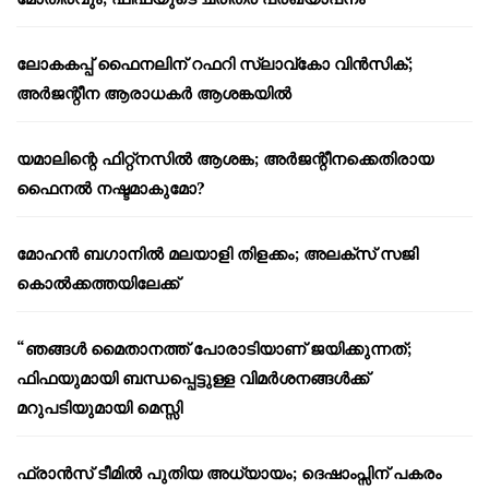
ലോകകപ്പ് ഫൈനലിന് റഫറി സ്ലാവ്‌കോ വിൻസിക്;
അർജന്റീന ആരാധകർ ആശങ്കയിൽ
യമാലിന്റെ ഫിറ്റ്നസിൽ ആശങ്ക; അർജന്റീനക്കെതിരായ
ഫൈനൽ നഷ്ടമാകുമോ?
മോഹൻ ബഗാനിൽ മലയാളി തിളക്കം; അലക്സ് സജി
കൊൽക്കത്തയിലേക്ക്
“ഞങ്ങൾ മൈതാനത്ത് പോരാടിയാണ് ജയിക്കുന്നത്;
ഫിഫയുമായി ബന്ധപ്പെട്ടുള്ള വിമർശനങ്ങൾക്ക്
മറുപടിയുമായി മെസ്സി
ഫ്രാൻസ് ടീമിൽ പുതിയ അധ്യായം; ദെഷാംപ്സിന് പകരം