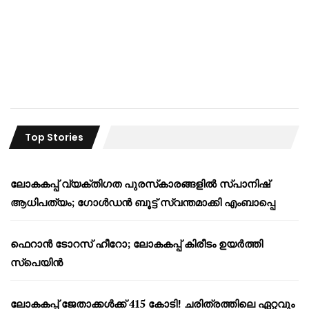
Top Stories
ലോകകപ്പ് വ്യക്തിഗത പുരസ്‌കാരങ്ങളിൽ സ്പാനിഷ്
ആധിപത്യം; ഗോൾഡൻ ബൂട്ട് സ്വന്തമാക്കി എംബാപ്പെ
ഫെറാൻ ടോറസ് ഹീറോ; ലോകകപ്പ് കിരീടം ഉയർത്തി
സ്പെയിൻ
ലോകകപ്പ് ജേതാക്കൾക്ക് 415 കോടി! ചരിത്രത്തിലെ ഏറ്റവും