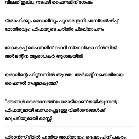
വിലക്ക് ഇല്ല, നടപടി ഫൈനലിന് ശേഷം
ട്രോഫിക്കും മെഡലിനും പുറമെ ഇനി ചാമ്പ്യൻഷിപ്പ്
മോതിരവും; ഫിഫയുടെ ചരിത്ര പ്രഖ്യാപനം
ലോകകപ്പ് ഫൈനലിന് റഫറി സ്ലാവ്‌കോ വിൻസിക്;
അർജന്റീന ആരാധകർ ആശങ്കയിൽ
യമാലിന്റെ ഫിറ്റ്നസിൽ ആശങ്ക; അർജന്റീനക്കെതിരായ
ഫൈനൽ നഷ്ടമാകുമോ?
“ഞങ്ങൾ മൈതാനത്ത് പോരാടിയാണ് ജയിക്കുന്നത്;
ഫിഫയുമായി ബന്ധപ്പെട്ടുള്ള വിമർശനങ്ങൾക്ക്
മറുപടിയുമായി മെസ്സി
ഫ്രാൻസ് ടീമിൽ പുതിയ അധ്യായം; ദെഷാംപ്സിന് പകരം