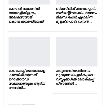
മോഹൻ ബഗാനിൽ
ബ്രസീലിന് മഞ്ഞപ്പൊടി,
മലയാളി തിളക്കം;
അർജന്റീനയ്ക്ക് പായസം
അലക്സ് സജി
മിക്സ്, പോർച്ചുഗലിന്
കൊൽക്കത്തയിലേക്ക്
മുളക് പൊടി: വമ്പൻ…
ലോകകപ്പ് ജേതാക്കളെ
കടുത്ത നിയന്ത്രണം:
കാത്തിരിക്കുന്നത്
വുവുസേലം ഉൾപ്പെടെ 3
റെക്കോർഡ്
വസ്തുക്കൾക്ക് ലോകകപ്പ്
സമ്മാനത്തുക: ആദ്യ
ഗ്രൗണ്ടിൽ…
റൗണ്ടിൽ…