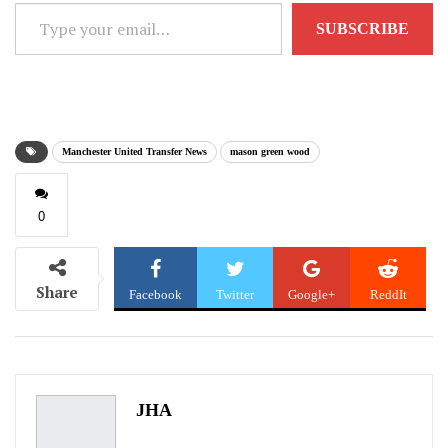
Type
SUBSCRIBE
your
email…
Manchester United Transfer News
mason green wood
0
Share
Facebook
Twitter
Google+
ReddIt
WhatsApp
Pinterest
Email
JHA