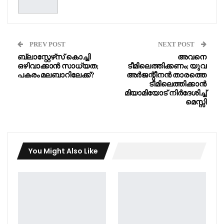
PREV POST
NEXT POST
ബ്ലാസ്റ്റേഴ്‌സ് കൊച്ചി
അവനെ
ഒഴിവാക്കാൻ സാധ്യത;
ടീമിലെത്തിക്കണം; യുവ
പകരം മലബാറിലേക്ക്?
അർജന്റീനൻ താരത്തെ
ടീമിലെത്തിക്കാൻ
മിയാമിയോട് നിർദേശിച്ച്
മെസ്സി
You Might Also Like