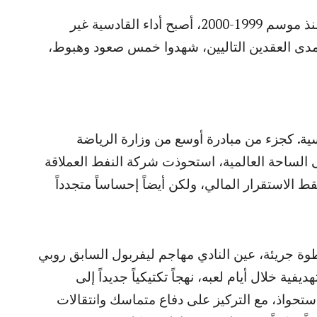
بشر هذا الهبوط ببداية فترة مضطربة للنادي. منذ موسم 1999-2000، أصبح أداء القادسية غير
مدى العقدين التاليين، شهدوا خمس صعود وهبوط،
يخ القادسية. كجزء من مبادرة أوسع من وزارة الرياضة
 الساحة العالمية، استحوذت شركة النفط العملاقة
 الاستقرار المالي، ولكن أيضاً إحساساً متجدداً
خطوة جريئة، عين النادي مهاجم ليفربول السابق روبي
ية خلال أيام لعبه، نهجاً تكتيكياً جديداً إلى
 نظام 3-5-2 يعتمد على الاستحواذ، مع التركيز على دفاع متماسك وانتقالات