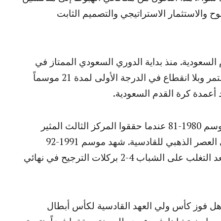
 والاستثمار الاستراتيجي والتصميم الثابت
 السعودية. منذ بداية الدوري السعودي الممتاز في
موسم 1976-77، كان النادي حاضراً بشكل مستمر وبلا انقطاع في الدرجة الأولى لمدة 21 موسماً
د أعمدة كرة القدم السعودية.
جاء أفضل أداء للنادي في الدرجة الأولى في موسم 1980-81 عندما حققوا المركز الثالث المثير
للإعجاب. ومع ذلك، كانت أوائل التسعينيات هي العصر الذهبي للقادسية. شهد موسم 1991-92
فوزهم بأول لقب كبير لهم، كأس ولي العهد، بعد التغلب على الشباب 4-2 بركلات الترجيح في نهائي
أهل فوز كأس ولي العهد القادسية لكأس أبطال