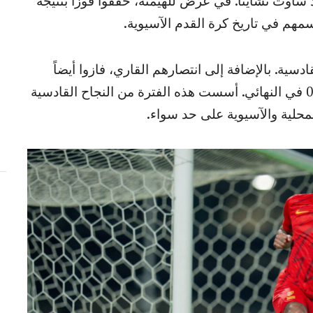
ساوث تشاينا. في عرض للهيمنة، حققوا فوزاً بنتيجة
ل خاص للقادسية. بالإضافة إلى انتصارهم القاري، فازوا أيضاً
بكأس الاتحاد السعودي، متغلبين على النصر 2-0 في النهائي. أسست هذه الفترة من النجاح القادسية
حلية والآسيوية على حد سواء.