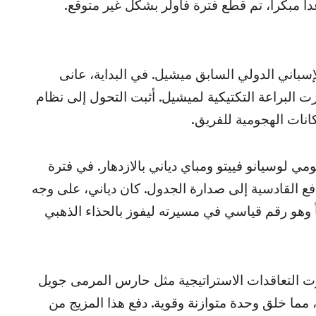
داً مبكراً، تم قطع فترة فاولر بشكل غير متوقع.
الإسباني الدولي السابق ميشيل. في البداية، عانى
لكن سرعان ما برزت البراعة التكتيكية لميشيل. أثبت التحول إلى نظام
مي لوسيانو فييتو ومباي دياني بالازدهار. في فترة
 سجلوا معاً 12 هدفاً، مما دفع القادسية إلى صدارة الجدول. كان دياني، على وجه
في حالة رائعة، حيث سجل 26 هدفاً وهو رقم قياسي في مسيرته ليفوز بالحذاء الذهبي
ت التعاقدات الاستراتيجية مثل حارس المرمى جويل
ما خلق وحدة متوازنة وقوية. دفع هذا المزيج من