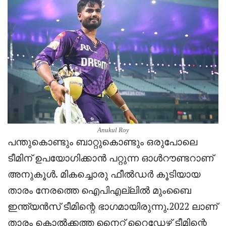
Anukul Roy
പന്തുകൊണ്ടും ബാറ്റുകൊണ്ടും ഒരുപോലെ
ടീമിന് ഉപയോഗിക്കാൻ പറ്റുന്ന ഓൾറൗണ്ടറാണ്
അനുകൂൾ. മികച്ചൊരു ഫീൽഡർ കൂടിയായ
താരം നേരത്തെ ഐപിഎല്ലിൽ മുംബൈ
ഇന്ത്യൻസ് ടീമിന്റെ ഭാഗമായിരുന്നു.2022 ലാണ്
താരം കൊൽക്കത്ത നൈറ്റ് റൈഡേഴ്സ് ടീമിന്റെ