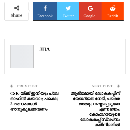
Share
Facebook
Twitter
Google+
ReddIt
WhatsApp
Pinterest
Email
JHA
PREV POST
NEXT POST
CSK-യ്ക്ക് ഇനിയും പ്ലേ
ആദ്യമായി ലോകകപ്പിന്
ഓഫിൽ കയറാം; പക്ഷെ,
യോഗ്യത നേടി, പക്ഷെ
3 മത്സരങ്ങൾ
അതും നഷ്ടപ്പെടുമോ
അനുകൂലമാവണം
എന്ന ഭയം:
കോംഗോയുടെ
ലോകകപ്പ് സ്വപ്‌നം
കരിനിഴലിൽ