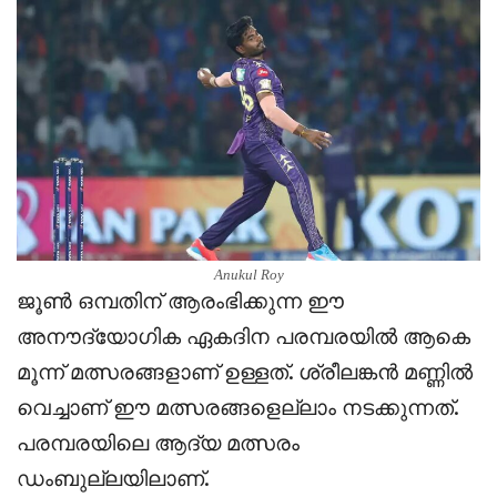
Anukul Roy
ജൂൺ ഒമ്പതിന് ആരംഭിക്കുന്ന ഈ
അനൗദ്യോഗിക ഏകദിന പരമ്പരയിൽ ആകെ
മൂന്ന് മത്സരങ്ങളാണ് ഉള്ളത്. ശ്രീലങ്കൻ മണ്ണിൽ
വെച്ചാണ് ഈ മത്സരങ്ങളെല്ലാം നടക്കുന്നത്.
പരമ്പരയിലെ ആദ്യ മത്സരം
ഡംബുല്ലയിലാണ്.