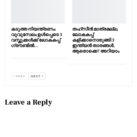
കടുത്ത നിയന്ത്രണം:
തഹ്സീൻ മാത്രമല്ല,
വുവുസേലം ഉൾപ്പെടെ 3
ലോകകപ്പ്
വസ്തുക്കൾക്ക് ലോകകപ്പ്
കളിക്കാനൊരുങ്ങി 3
ഗ്രൗണ്ടിൽ…
ഇന്ത്യൻ താരങ്ങൾ,
ആരൊക്കെ? അറിയാം
PREV
NEXT
Leave a Reply