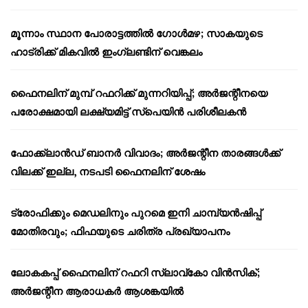
മൂന്നാം സ്ഥാന പോരാട്ടത്തിൽ ഗോൾമഴ; സാകയുടെ
ഹാട്രിക്ക് മികവിൽ ഇംഗ്ലണ്ടിന് വെങ്കലം
ഫൈനലിന് മുമ്പ് റഫറിക്ക് മുന്നറിയിപ്പ്; അർജന്റീനയെ
പരോക്ഷമായി ലക്ഷ്യമിട്ട് സ്പെയിൻ പരിശീലകൻ
ഫോക്ക്‌ലാൻഡ് ബാനർ വിവാദം; അർജന്റീന താരങ്ങൾക്ക്
വിലക്ക് ഇല്ല, നടപടി ഫൈനലിന് ശേഷം
ട്രോഫിക്കും മെഡലിനും പുറമെ ഇനി ചാമ്പ്യൻഷിപ്പ്
മോതിരവും; ഫിഫയുടെ ചരിത്ര പ്രഖ്യാപനം
ലോകകപ്പ് ഫൈനലിന് റഫറി സ്ലാവ്‌കോ വിൻസിക്;
അർജന്റീന ആരാധകർ ആശങ്കയിൽ