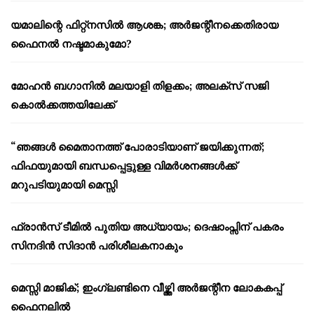
യമാലിന്റെ ഫിറ്റ്നസിൽ ആശങ്ക; അർജന്റീനക്കെതിരായ
ഫൈനൽ നഷ്ടമാകുമോ?
മോഹൻ ബഗാനിൽ മലയാളി തിളക്കം; അലക്സ് സജി
കൊൽക്കത്തയിലേക്ക്
“ഞങ്ങൾ മൈതാനത്ത് പോരാടിയാണ് ജയിക്കുന്നത്;
ഫിഫയുമായി ബന്ധപ്പെട്ടുള്ള വിമർശനങ്ങൾക്ക്
മറുപടിയുമായി മെസ്സി
ഫ്രാൻസ് ടീമിൽ പുതിയ അധ്യായം; ദെഷാംപ്സിന് പകരം
സിനദിൻ സിദാൻ പരിശീലകനാകും
മെസ്സി മാജിക്; ഇംഗ്ലണ്ടിനെ വീഴ്ത്തി അർജന്റീന ലോകകപ്പ്
ഫൈനലിൽ