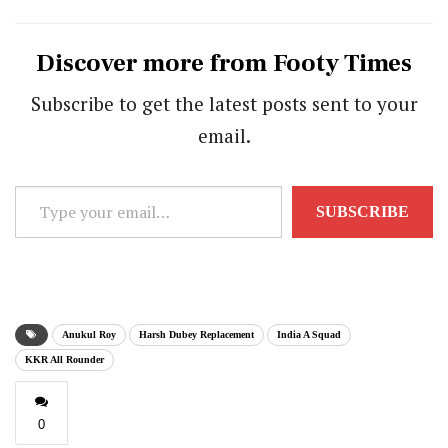
Discover more from Footy Times
Subscribe to get the latest posts sent to your
email.
Type
SUBSCRIBE
your
email…
Anukul Roy
Harsh Dubey Replacement
India A Squad
KKR All Rounder
0