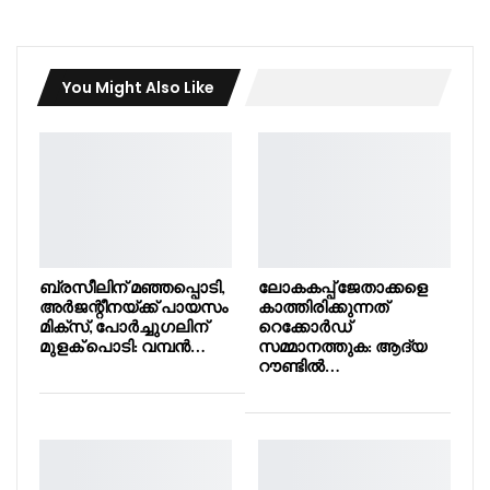
You Might Also Like
ബ്രസീലിന് മഞ്ഞപ്പൊടി,
ലോകകപ്പ് ജേതാക്കളെ
അർജന്റീനയ്ക്ക് പായസം
കാത്തിരിക്കുന്നത്
മിക്സ്, പോർച്ചുഗലിന്
റെക്കോർഡ്
മുളക് പൊടി: വമ്പൻ…
സമ്മാനത്തുക: ആദ്യ
റൗണ്ടിൽ…