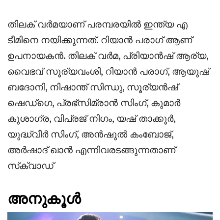
തിലക് വർമയാണ് പരമ്പരയിൽ ഇന്ത്യ എ
ടീമിനെ നയിക്കുന്നത്. റിയാൻ പരാഗ് ആണ്
ഉപനായകൻ. തിലക് വർമ, പ്രിയാൻഷ് ആര്യ,
വൈഭവ് സൂര്യവംശി, റിയാൻ പരാഗ്, ആയുഷ്
ബദോനി, നിഷാന്ത് സിന്ധു, സൂര്യൻഷ്
ഷെഡ്ഗെ, പ്രഭ്സിമ്രാൻ സിംഗ്, കുമാർ
കുശാഗ്ര, വിപ്രജ് നിഗം, യഷ് താക്കൂർ,
യുദ്ധ്‌വീർ സിംഗ്, അൻഷുൽ കംബോജ്,
അർഷാദ് ഖാൻ എന്നിവരടങ്ങുന്നതാണ്
സ്‌ക്വാഡ്
അനുകൂൾ