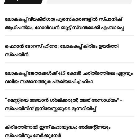
ലോകകപ്പ് വ്യക്തിഗത പുരസ്‌കാരങ്ങളിൽ സ്പാനിഷ്
ആധിപത്യം; ഗോൾഡൻ ബൂട്ട് സ്വന്തമാക്കി എംബാപ്പെ
ഫെറാൻ ടോറസ് ഹീറോ; ലോകകപ്പ് കിരീടം ഉയർത്തി
സ്പെയിൻ
ലോകകപ്പ് ജേതാക്കൾക്ക് 415 കോടി! ചരിത്രത്തിലെ ഏറ്റവും
വലിയ സമ്മാനത്തുക പ്രഖ്യാപിച്ച് ഫിഫ
“മെസ്സിയെ തടയാൻ ശ്രമിക്കരുത്; അത് അസാധ്യം” –
സ്പെയിനിന് ഇനിയേസ്റ്റയുടെ മുന്നറിയിപ്പ്
കിരീടത്തിനായി ഇന്ന് മഹായുദ്ധം; അർജന്റീനയും
സ്പെയിനും നേർക്കുനേർ