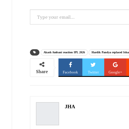
Type
your
email…
Akash Ambani reaction IPL 2026
Hardik Pandya replaced Ish
Share
Facebook
Twitter
Google+
JHA