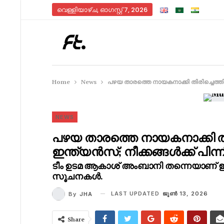
വെള്ളിയാഴ്‌ച, ഓഗസ്റ്റ്‌ 7, 2026
Home
News
പഴയ താരത്തെ നായകനാക്കി തിരിച്ചെത്തി
NEWS
പഴയ താരത്തെ നായകനാക്കി തി
ഇന്ത്യൻസ്; നീക്കങ്ങൾക്ക്‌ 
ടീം ഉടമ ആകാശ് അംബാനി തന്നെയാണ് ഇത്
സൂചനകൾ.
LAST UPDATED
ജൂണ്‍ 13, 2026
By
JHA
Share