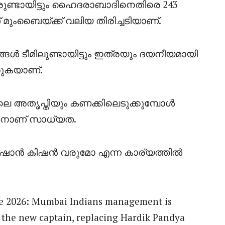
രുണ്ടായിട്ടും ഹൈദരാബാദിനെതിരെ 243
ുംബൈയ്ക്ക് വലിയ തിരിച്ചടിയാണ്.
്ങൾ ടീമിലുണ്ടായിട്ടും ഇത്രയും ദയനീയമായി
്കുകയാണ്.
ലെ അതൃപ്തിയും കണക്കിലെടുക്കുമ്പോൾ
ടാനാണ് സാധ്യത.
ാൻ കിഷൻ വരുമോ എന്ന കാര്യത്തിൽ
e 2026: Mumbai Indians management is
 the new captain, replacing Hardik Pandya