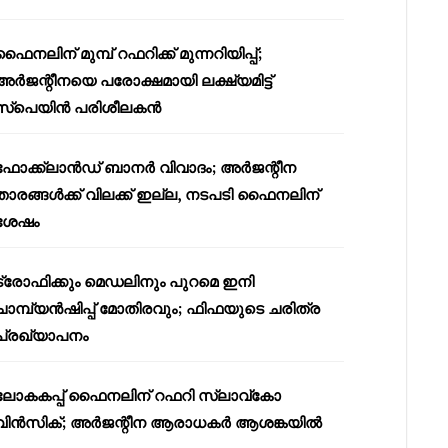
ഫൈനലിന് മുമ്പ് റഫറിക്ക് മുന്നറിയിപ്പ്;
അർജന്റീനയെ പരോക്ഷമായി ലക്ഷ്യമിട്ട്
സ്പെയിൻ പരിശീലകൻ
ഫോക്ക്‌ലാൻഡ് ബാനർ വിവാദം; അർജന്റീന
താരങ്ങൾക്ക് വിലക്ക് ഇല്ല, നടപടി ഫൈനലിന്
ശേഷം
ട്രോഫിക്കും മെഡലിനും പുറമെ ഇനി
ചാമ്പ്യൻഷിപ്പ് മോതിരവും; ഫിഫയുടെ ചരിത്ര
പ്രഖ്യാപനം
ലോകകപ്പ് ഫൈനലിന് റഫറി സ്ലാവ്‌കോ
വിൻസിക്; അർജന്റീന ആരാധകർ ആശങ്കയിൽ