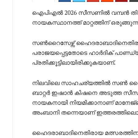
ഐപിഎൽ 2026 സീസണിൽ വമ്പൻ തിരിച
നായകസ്ഥാനത്ത് മാറ്റത്തിന് ഒരുങ്ങു
സൺറൈസേഴ്സ് ഹൈദരാബാദിനെതിരായ മത
പരാജയപ്പെട്ടതോടെ ഹാർദിക് പാണ്ഡ്യ
പ്രതിക്കൂട്ടിലായിരിക്കുകയാണ്.
നിലവിലെ സാഹചര്യത്തിൽ സൺ റൈസസ് 
ബാറ്റർ ഇഷാൻ കിഷനെ അടുത്ത സീസണ് 
നായകനായി നിയമിക്കാനാണ് മാനേജ്‌മെ
അംബാനി തന്നെയാണ് ഇത്തരത്തിലൊരു
ഹൈദരാബാദിനെതിരായ മത്സരത്തിന