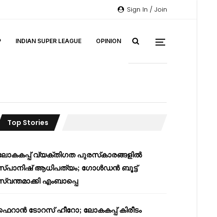
Sign In / Join
P
INDIAN SUPER LEAGUE
OPINION
Top Stories
ലോകകപ്പ് വ്യക്തിഗത പുരസ്‌കാരങ്ങളിൽ
സ്പാനിഷ് ആധിപത്യം; ഗോൾഡൻ ബൂട്ട്
സ്വന്തമാക്കി എംബാപ്പെ
ഫെറാൻ ടോറസ് ഹീറോ; ലോകകപ്പ് കിരീടം