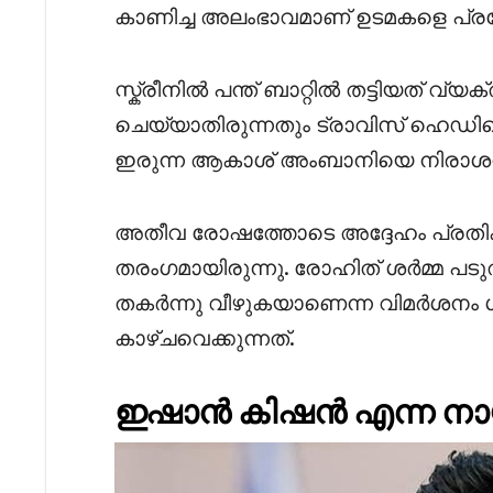
കാണിച്ച അലംഭാവമാണ് ഉടമകളെ പ്രകോപ
സ്ക്രീനിൽ പന്ത് ബാറ്റിൽ തട്ടിയത് വ്യക
ചെയ്യാതിരുന്നതും ട്രാവിസ് ഹെഡിന്
ഇരുന്ന ആകാശ് അംബാനിയെ നിരാശനാ
അതീവ രോഷത്തോടെ അദ്ദേഹം പ്രതിക
തരംഗമായിരുന്നു. രോഹിത് ശർമ്മ പട
തകർന്നു വീഴുകയാണെന്ന വിമർശനം ശര
കാഴ്ചവെക്കുന്നത്.
ഇഷാൻ കിഷൻ എന്ന നാ