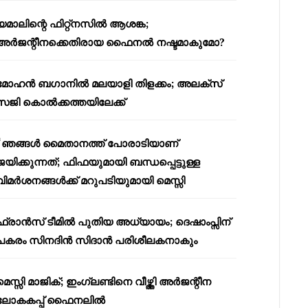
യമാലിന്റെ ഫിറ്റ്നസിൽ ആശങ്ക;
അർജന്റീനക്കെതിരായ ഫൈനൽ നഷ്ടമാകുമോ?
മോഹൻ ബഗാനിൽ മലയാളി തിളക്കം; അലക്സ്
സജി കൊൽക്കത്തയിലേക്ക്
“ഞങ്ങൾ മൈതാനത്ത് പോരാടിയാണ്
ജയിക്കുന്നത്; ഫിഫയുമായി ബന്ധപ്പെട്ടുള്ള
വിമർശനങ്ങൾക്ക് മറുപടിയുമായി മെസ്സി
ഫ്രാൻസ് ടീമിൽ പുതിയ അധ്യായം; ദെഷാംപ്സിന്
പകരം സിനദിൻ സിദാൻ പരിശീലകനാകും
മെസ്സി മാജിക്; ഇംഗ്ലണ്ടിനെ വീഴ്ത്തി അർജന്റീന
ലോകകപ്പ് ഫൈനലിൽ