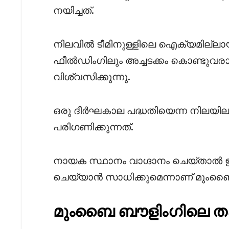
നയിച്ചത്.
നിലവിൽ ടീമിനുള്ളിലെ ഐക്യമില്ലായ്
ഫീൽഡിംഗിലും അച്ചടക്കം കൊണ്ടുവരാനു
വിശ്വസിക്കുന്നു.
ഒരു ദീർഘകാല പദ്ധതിയെന്ന നിലയി
പരിഗണിക്കുന്നത്.
നായക സ്ഥാനം വാഗ്ദാനം ചെയ്‌താൽ
ചെയ്യാൻ സാധിക്കുമെന്നാണ് മുംബൈയ
മുംബൈ ബൗളിംഗിലെ തക