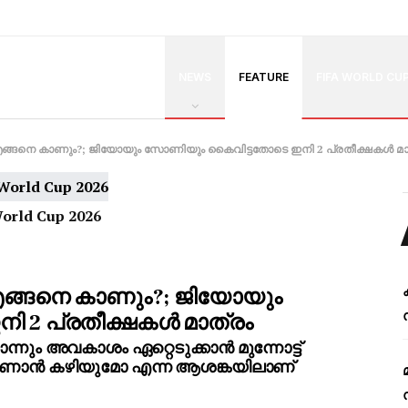
NEWS
FEATURE
FIFA WORLD CU
എങ്ങനെ കാണും?; ജിയോയും സോണിയും കൈവിട്ടതോടെ ഇനി 2 പ്രതീക്ഷകൾ മാ
World Cup 2026
എങ്ങനെ കാണും?; ജിയോയും
 2 പ്രതീക്ഷകൾ മാത്രം
നും അവകാശം ഏറ്റെടുക്കാൻ മുന്നോട്ട്
ാണാൻ കഴിയുമോ എന്ന ആശങ്കയിലാണ്