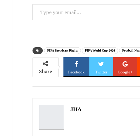
Type
your
email…
FIFA Broadcast Rights
FIFA World Cup 2026
Football New
Share
Facebook
Twitter
Google+
JHA