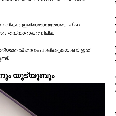
യ കമ്പനികൾ ഇല്ലാതായതോടെ ഫിഫ
ം തയ്യാറാകുന്നില്ല.
്യത്തിൽ മൗനം പാലിക്കുകയാണ്. ഇത്
്ട്.
നും യുട്യൂബും