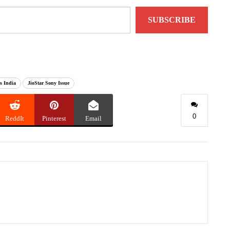
SUBSCRIBE
s India
JioStar Sony Issue
0
ReddIt
Pinterest
Email