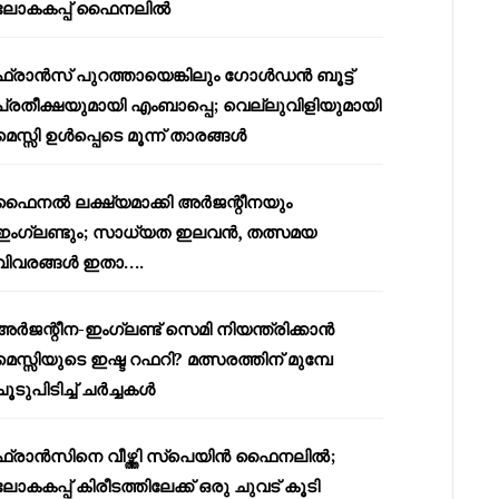
ലോകകപ്പ് ഫൈനലിൽ
ഫ്രാൻസ് പുറത്തായെങ്കിലും ഗോൾഡൻ ബൂട്ട്
പ്രതീക്ഷയുമായി എംബാപ്പെ; വെല്ലുവിളിയുമായി
മെസ്സി ഉൾപ്പെടെ മൂന്ന് താരങ്ങൾ
ഫൈനൽ ലക്ഷ്യമാക്കി അർജന്റീനയും
ഇംഗ്ലണ്ടും; സാധ്യത ഇലവൻ, തത്സമയ
വിവരങ്ങൾ ഇതാ….
അർജന്റീന-ഇംഗ്ലണ്ട് സെമി നിയന്ത്രിക്കാൻ
മെസ്സിയുടെ ഇഷ്ട റഫറി? മത്സരത്തിന് മുമ്പേ
ചൂടുപിടിച്ച് ചർച്ചകൾ
ഫ്രാൻസിനെ വീഴ്ത്തി സ്പെയിൻ ഫൈനലിൽ;
ലോകകപ്പ് കിരീടത്തിലേക്ക് ഒരു ചുവട് കൂടി