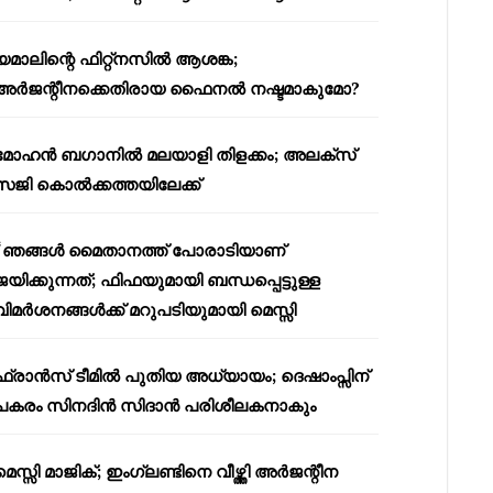
യമാലിന്റെ ഫിറ്റ്നസിൽ ആശങ്ക;
അർജന്റീനക്കെതിരായ ഫൈനൽ നഷ്ടമാകുമോ?
മോഹൻ ബഗാനിൽ മലയാളി തിളക്കം; അലക്സ്
സജി കൊൽക്കത്തയിലേക്ക്
“ഞങ്ങൾ മൈതാനത്ത് പോരാടിയാണ്
ജയിക്കുന്നത്; ഫിഫയുമായി ബന്ധപ്പെട്ടുള്ള
വിമർശനങ്ങൾക്ക് മറുപടിയുമായി മെസ്സി
ഫ്രാൻസ് ടീമിൽ പുതിയ അധ്യായം; ദെഷാംപ്സിന്
പകരം സിനദിൻ സിദാൻ പരിശീലകനാകും
മെസ്സി മാജിക്; ഇംഗ്ലണ്ടിനെ വീഴ്ത്തി അർജന്റീന