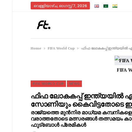
വെള്ളിയാഴ്‌ച, ഓഗസ്റ്റ്‌ 7, 2026
Home
FIFA World Cup
ഫിഫ ലോകകപ്പ് ഇന്ത്യയിൽ 
FIFA 
FIFA WORLD CUP
NEWS
ഫിഫ ലോകകപ്പ് ഇന്ത്യയിൽ 
സോണിയും കൈവിട്ടതോടെ ഇനി
രാജ്യത്തെ മുൻനിര മാധ്യമ കമ്പനികളൊന്
വരാത്തതോടെ മത്സരങ്ങൾ തത്സമയം ക
ഫുട്ബോൾ പ്രേമികൾ