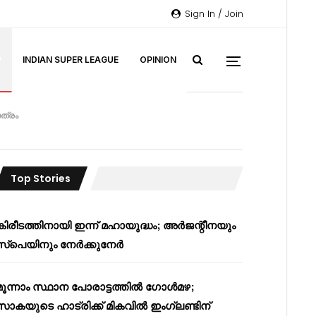
Sign In / Join
P
INDIAN SUPER LEAGUE
OPINION
ത്രം
Top Stories
കിരീടത്തിനായി ഇന്ന് മഹായുദ്ധം; അർജന്റീനയും
സ്പെയിനും നേർക്കുനേർ
മൂന്നാം സ്ഥാന പോരാട്ടത്തിൽ ഗോൾമഴ;
സാകയുടെ ഹാട്രിക്ക് മികവിൽ ഇംഗ്ലണ്ടിന്