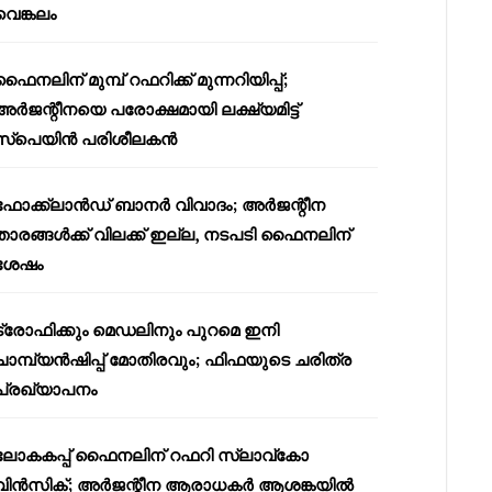
വെങ്കലം
ഫൈനലിന് മുമ്പ് റഫറിക്ക് മുന്നറിയിപ്പ്;
അർജന്റീനയെ പരോക്ഷമായി ലക്ഷ്യമിട്ട്
സ്പെയിൻ പരിശീലകൻ
ഫോക്ക്‌ലാൻഡ് ബാനർ വിവാദം; അർജന്റീന
താരങ്ങൾക്ക് വിലക്ക് ഇല്ല, നടപടി ഫൈനലിന്
ശേഷം
ട്രോഫിക്കും മെഡലിനും പുറമെ ഇനി
ചാമ്പ്യൻഷിപ്പ് മോതിരവും; ഫിഫയുടെ ചരിത്ര
പ്രഖ്യാപനം
ലോകകപ്പ് ഫൈനലിന് റഫറി സ്ലാവ്‌കോ
വിൻസിക്; അർജന്റീന ആരാധകർ ആശങ്കയിൽ