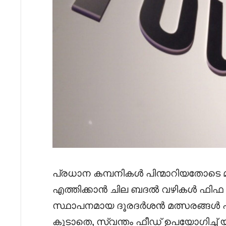
പ്രധാന കമ്പനികൾ പിന്മാറിയതോടെ 
എത്തിക്കാൻ ചില ബദൽ വഴികൾ ഫിഫ 
സ്ഥാപനമായ ദൂരദർശൻ മത്സരങ്ങൾ പ്രദർശ
കൂടാതെ, സ്വന്തം ഫീഡ് ഉപയോഗിച്ച് യ