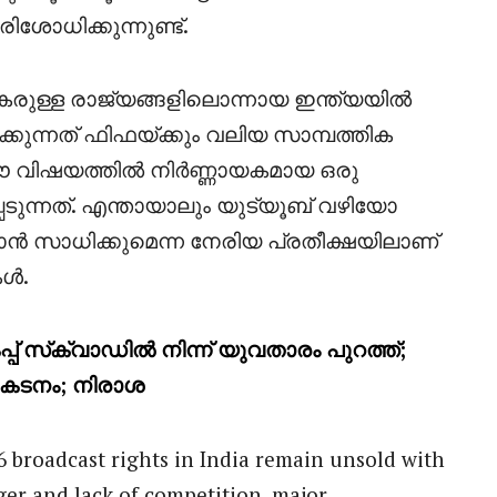
ോധിക്കുന്നുണ്ട്.
ുള്ള രാജ്യങ്ങളിലൊന്നായ ഇന്ത്യയിൽ
ുന്നത് ഫിഫയ്ക്കും വലിയ സാമ്പത്തിക
ൽ ഈ വിഷയത്തിൽ നിർണ്ണായകമായ ഒരു
െടുന്നത്. എന്തായാലും യുട്യൂബ് വഴിയോ
 സാധിക്കുമെന്ന നേരിയ പ്രതീക്ഷയിലാണ്
കൾ.
 സ്‌ക്വാഡിൽ നിന്ന് യുവതാരം പുറത്ത്;
രകടനം; നിരാശ
 broadcast rights in India remain unsold with
rger and lack of competition, major