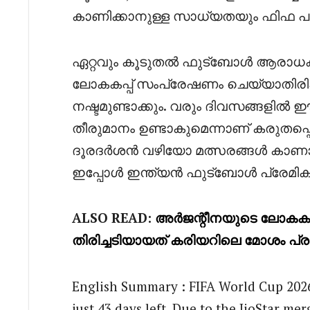
കാണിക്കാനുള്ള സാധ്യതയും ഫിഫ പരിശ
ഏറ്റവും കൂടുതൽ ഫുട്ബോൾ ആരാധകര
ലോകകപ്പ് സംപ്രേഷണം ചെയ്യാതിരിക്ക
നഷ്ടമുണ്ടാക്കും. വരും ദിവസങ്ങളി
തീരുമാനം ഉണ്ടാകുമെന്നാണ് കരുതപ്പ
ദൂരദർശൻ വഴിയോ മത്സരങ്ങൾ കാണാൻ
ഇപ്പോൾ ഇന്ത്യൻ ഫുട്ബോൾ പ്രേമി
ALSO READ:
അർജന്റീനയുടെ ലോകകപ്പ്
തിരിച്ചടിയായത് കരിയറിലെ മോശം പ്
English Summary : FIFA World Cup 2026
just 43 days left. Due to the JioStar me