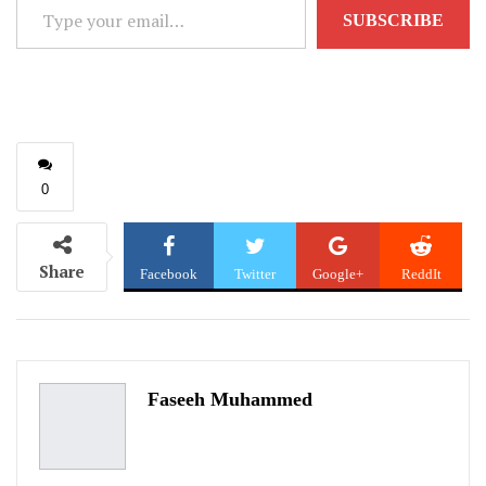
Type
SUBSCRIBE
your
email…
0
Share
Facebook
Twitter
Google+
ReddIt
WhatsApp
Pinterest
Email
Faseeh Muhammed