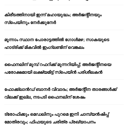
കിരീടത്തിനായി ഇന്ന് മഹായുദ്ധം; അർജന്റീനയും
സ്പെയിനും നേർക്കുനേർ
മൂന്നാം സ്ഥാന പോരാട്ടത്തിൽ ഗോൾമഴ; സാകയുടെ
ഹാട്രിക്ക് മികവിൽ ഇംഗ്ലണ്ടിന് വെങ്കലം
ഫൈനലിന് മുമ്പ് റഫറിക്ക് മുന്നറിയിപ്പ്; അർജന്റീനയെ
പരോക്ഷമായി ലക്ഷ്യമിട്ട് സ്പെയിൻ പരിശീലകൻ
ഫോക്ക്‌ലാൻഡ് ബാനർ വിവാദം; അർജന്റീന താരങ്ങൾക്ക്
വിലക്ക് ഇല്ല, നടപടി ഫൈനലിന് ശേഷം
ട്രോഫിക്കും മെഡലിനും പുറമെ ഇനി ചാമ്പ്യൻഷിപ്പ്
മോതിരവും; ഫിഫയുടെ ചരിത്ര പ്രഖ്യാപനം