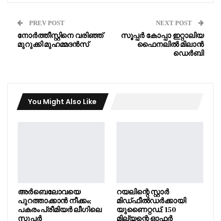
PREV POST
NEXT POST
നോർത്തീസ്റ്റിനെ വരിഞ്ഞ്
സൂപ്പർ കോപ്പാ ഇറ്റാലിയ
മുറുക്കി മുഹമ്മദൻസ്
ഫൈനലിൽ മിലാൻ
ഡെർബി
You Might Also Like
അർബെലോവയെ
റയലിന്റെ സ്റ്റാർ
പുറത്താക്കാൻ നീക്കം;
മിഡ്ഫീൽഡർക്കായി
പകരം പ്രീമിയർ ലീഗിലെ
യുണൈറ്റഡ്; 150
സൂപ്പർ
മില്യന്റെ ഓഫർ