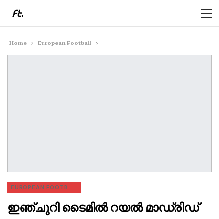
Home
European Football
EUROPEAN FOOTBALL
ഇഞ്ചുറി ടൈമിൽ റയൽ മാഡ്രിഡ്