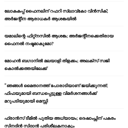
ലോകകപ്പ് ഫൈനലിന് റഫറി സ്ലാവ്‌കോ വിൻസിക്;
അർജന്റീന ആരാധകർ ആശങ്കയിൽ
യമാലിന്റെ ഫിറ്റ്നസിൽ ആശങ്ക; അർജന്റീനക്കെതിരായ
ഫൈനൽ നഷ്ടമാകുമോ?
മോഹൻ ബഗാനിൽ മലയാളി തിളക്കം; അലക്സ് സജി
കൊൽക്കത്തയിലേക്ക്
“ഞങ്ങൾ മൈതാനത്ത് പോരാടിയാണ് ജയിക്കുന്നത്;
ഫിഫയുമായി ബന്ധപ്പെട്ടുള്ള വിമർശനങ്ങൾക്ക്
മറുപടിയുമായി മെസ്സി
ഫ്രാൻസ് ടീമിൽ പുതിയ അധ്യായം; ദെഷാംപ്സിന് പകരം
സിനദിൻ സിദാൻ പരിശീലകനാകും