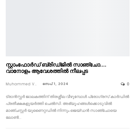
സ്റ്റാംഫോർഡ് ബ്രിഡ്ജിൽ സാഞ്ചോ….
വാനോളം ആവേശത്തിൽ നീലപ്പട
Muhammed Vaseem
0
സെപ് 1, 2024
ട്രാൻസ്ഫർ ജാലകത്തിന് തിരശ്ശീല വീഴുമ്പോൾ പ്രോഗ്രസ് കാർഡിൽ
പ്രതീക്ഷകളുയർത്തി ചെൽസി. അഭ്യൂഹങ്ങൾക്കൊടുവിൽ
മാഞ്ചസ്റ്റർ യുണൈറ്റഡിൽ നിന്നും ജെയ്ഡൻ സാഞ്ചോയെ
ലോൺ…