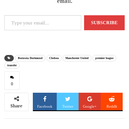
email.
Type
SUBSCRIBE
your
email…
Borussia Dortmund
Chelsea
Manchester United
premier league
transfer
0
Share
Facebook
Twitter
Google+
ReddIt
WhatsApp
Pinterest
Email