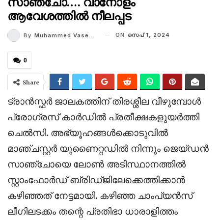
സാഞ്ചോ…. വാനോളം
ആവേശത്തിൽ നീലപ്പട
ON
സെപ് 1, 2024
By
Muhammed Vaseem
0
Share
ട്രാൻസ്ഫർ ജാലകത്തിന് തിരശ്ശീല വീഴുമ്പോൾ
പ്രോഗ്രസ് കാർഡിൽ പ്രതീക്ഷകളുയർത്തി
ചെൽസി. അഭ്യൂഹങ്ങൾക്കൊടുവിൽ
മാഞ്ചസ്റ്റർ യുണൈറ്റഡിൽ നിന്നും ജെയ്ഡൻ
സാഞ്ചോയെ ലോൺ അടിസ്ഥാനത്തിൽ
സ്റ്റാംഫോർഡ് ബ്രിഡ്ജിലേക്കെത്തിക്കാൻ
കഴിഞ്ഞത് നേട്ടമായി. കഴിഞ്ഞ ചാംപ്യൻസ്
ലീഗിലടക്കം തന്റെ പ്രതിഭാ ധാരാളിത്തം