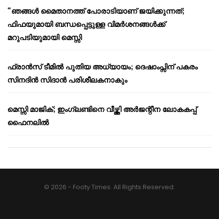
“ഞങ്ങൾ മൈതാനത്ത് പോരാടിയാണ് ജയിക്കുന്നത്;
ഫിഫയുമായി ബന്ധപ്പെട്ടുള്ള വിമർശനങ്ങൾക്ക്
മറുപടിയുമായി മെസ്സി
ഫ്രാൻസ് ടീമിൽ പുതിയ അധ്യായം; ദെഷാംപ്സിന് പകരം
സിനദിൻ സിദാൻ പരിശീലകനാകും
മെസ്സി മാജിക്; ഇംഗ്ലണ്ടിനെ വീഴ്ത്തി അർജന്റീന ലോകകപ്പ്
ഫൈനലിൽ
© 2026 - Footy Times. All Rights Reserved.