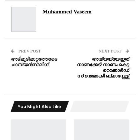
Muhammed Vaseem
PREV POST
NEXT POST
അടിമുടി മാറ്റത്തോടെ
അയ്യയ്യേ ഇത്
ചാമ്പ്യൻസ് ലീഗ്
നാണക്കേട്: നാണം കെട്ട
റെക്കോർഡ്
സ്വന്തമാക്കി ബ്ലാസ്റ്റേഴ്സ്
You Might Also Like