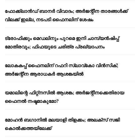
ഫോക്ക്‌ലാൻഡ് ബാനർ വിവാദം; അർജന്റീന താരങ്ങൾക്ക്
വിലക്ക് ഇല്ല, നടപടി ഫൈനലിന് ശേഷം
ട്രോഫിക്കും മെഡലിനും പുറമെ ഇനി ചാമ്പ്യൻഷിപ്പ്
മോതിരവും; ഫിഫയുടെ ചരിത്ര പ്രഖ്യാപനം
ലോകകപ്പ് ഫൈനലിന് റഫറി സ്ലാവ്‌കോ വിൻസിക്;
അർജന്റീന ആരാധകർ ആശങ്കയിൽ
യമാലിന്റെ ഫിറ്റ്നസിൽ ആശങ്ക; അർജന്റീനക്കെതിരായ
ഫൈനൽ നഷ്ടമാകുമോ?
മോഹൻ ബഗാനിൽ മലയാളി തിളക്കം; അലക്സ് സജി
കൊൽക്കത്തയിലേക്ക്