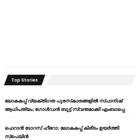
Top Stories
ലോകകപ്പ് വ്യക്തിഗത പുരസ്‌കാരങ്ങളിൽ സ്പാനിഷ്
ആധിപത്യം; ഗോൾഡൻ ബൂട്ട് സ്വന്തമാക്കി എംബാപ്പെ
ഫെറാൻ ടോറസ് ഹീറോ; ലോകകപ്പ് കിരീടം ഉയർത്തി
സ്പെയിൻ