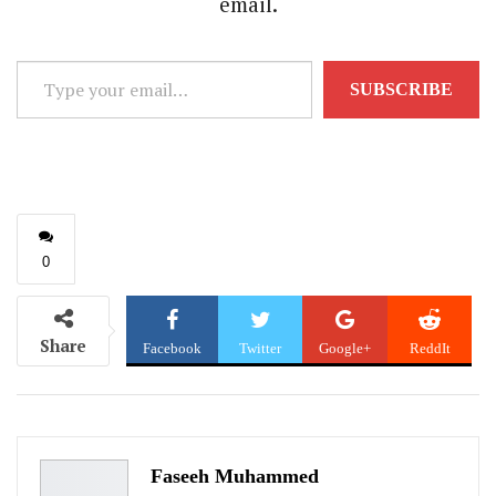
email.
Type
SUBSCRIBE
your
email…
0
Share
Facebook
Twitter
Google+
ReddIt
WhatsApp
Pinterest
Email
Faseeh Muhammed