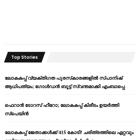
Top Stories
ലോകകപ്പ് വ്യക്തിഗത പുരസ്‌കാരങ്ങളിൽ സ്പാനിഷ്
ആധിപത്യം; ഗോൾഡൻ ബൂട്ട് സ്വന്തമാക്കി എംബാപ്പെ
ഫെറാൻ ടോറസ് ഹീറോ; ലോകകപ്പ് കിരീടം ഉയർത്തി
സ്പെയിൻ
ലോകകപ്പ് ജേതാക്കൾക്ക് 415 കോടി! ചരിത്രത്തിലെ ഏറ്റവും