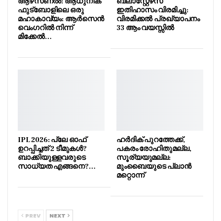
ആഴ്‌സണൽ: ആധുനിക
ബ്ലാസ്റ്റേഴ്‌സ്
ഫുട്ബോളിലെ ഒരു
ഇതിഹാസം വിരമിച്ചു:
മഹാകാവ്യം: ആർസെൻ
വിരമിക്കൽ പ്രഖ്യാപനം
വെംഗറിൽ നിന്ന്
33 ആം വയസ്സിൽ
മിക്കേൽ…
IPL 2026: പ്ലേ ഓഫ്
ഹർദിക് പുറത്തേക്ക്,
ഉറപ്പിച്ചത് 2 ടീമുകൾ?
പകരം രോഹിതുമല്ല,
ബാക്കിയുള്ളവരുടെ
സൂര്യയുമല്ല:
സാധ്യത എങ്ങനെ?…
മുംബൈയുടെ പ്ലാൻ
മറ്റൊന്ന്
PREV
NEXT