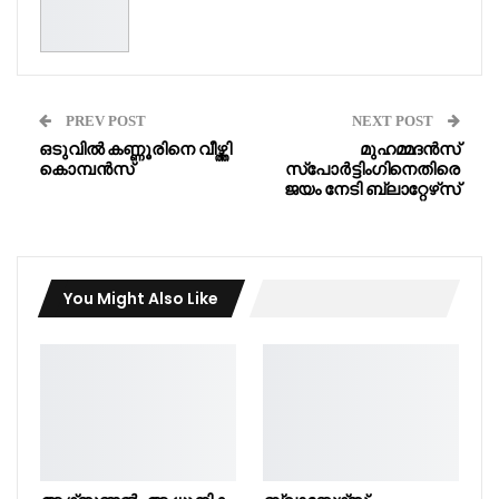
PREV POST
NEXT POST
ഒടുവിൽ കണ്ണൂരിനെ വീഴ്ത്തി
മുഹമ്മദൻസ്
കൊമ്പൻസ്
സ്പോർട്ടിംഗിനെതിരെ
ജയം നേടി ബ്ലാറ്റേഴ്‌സ്
You Might Also Like