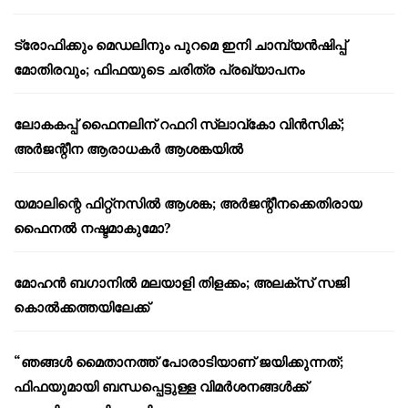
ട്രോഫിക്കും മെഡലിനും പുറമെ ഇനി ചാമ്പ്യൻഷിപ്പ്
മോതിരവും; ഫിഫയുടെ ചരിത്ര പ്രഖ്യാപനം
ലോകകപ്പ് ഫൈനലിന് റഫറി സ്ലാവ്‌കോ വിൻസിക്;
അർജന്റീന ആരാധകർ ആശങ്കയിൽ
യമാലിന്റെ ഫിറ്റ്നസിൽ ആശങ്ക; അർജന്റീനക്കെതിരായ
ഫൈനൽ നഷ്ടമാകുമോ?
മോഹൻ ബഗാനിൽ മലയാളി തിളക്കം; അലക്സ് സജി
കൊൽക്കത്തയിലേക്ക്
“ഞങ്ങൾ മൈതാനത്ത് പോരാടിയാണ് ജയിക്കുന്നത്;
ഫിഫയുമായി ബന്ധപ്പെട്ടുള്ള വിമർശനങ്ങൾക്ക്