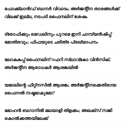
ഫോക്ക്‌ലാൻഡ് ബാനർ വിവാദം; അർജന്റീന താരങ്ങൾക്ക്
വിലക്ക് ഇല്ല, നടപടി ഫൈനലിന് ശേഷം
ട്രോഫിക്കും മെഡലിനും പുറമെ ഇനി ചാമ്പ്യൻഷിപ്പ്
മോതിരവും; ഫിഫയുടെ ചരിത്ര പ്രഖ്യാപനം
ലോകകപ്പ് ഫൈനലിന് റഫറി സ്ലാവ്‌കോ വിൻസിക്;
അർജന്റീന ആരാധകർ ആശങ്കയിൽ
യമാലിന്റെ ഫിറ്റ്നസിൽ ആശങ്ക; അർജന്റീനക്കെതിരായ
ഫൈനൽ നഷ്ടമാകുമോ?
മോഹൻ ബഗാനിൽ മലയാളി തിളക്കം; അലക്സ് സജി
കൊൽക്കത്തയിലേക്ക്