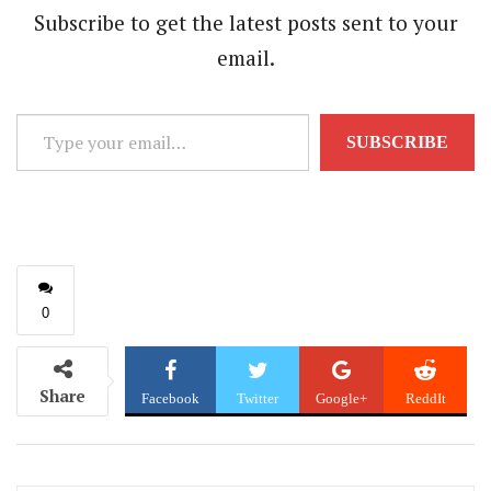
Subscribe to get the latest posts sent to your
email.
Type
SUBSCRIBE
your
email…
0
Share
Facebook
Twitter
Google+
ReddIt
WhatsApp
Pinterest
Email