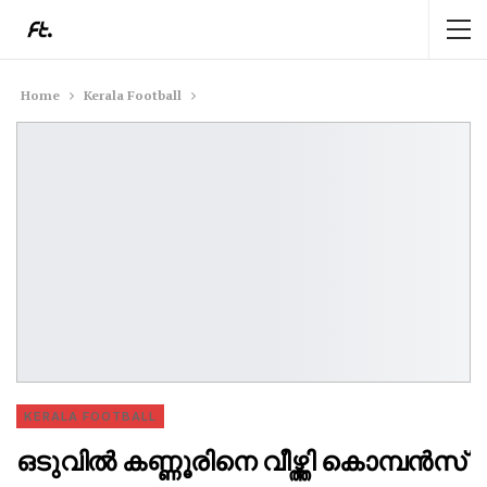
Home
Kerala Football
KERALA FOOTBALL
ഒടുവിൽ കണ്ണൂരിനെ വീഴ്ത്തി കൊമ്പൻസ്