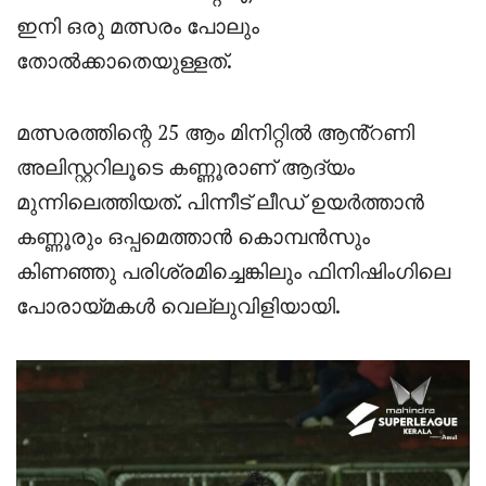
ഇനി ഒരു മത്സരം പോലും
തോൽക്കാതെയുള്ളത്.
മത്സരത്തിന്റെ 25 ആം മിനിറ്റിൽ ആൻ്റണി
അലിസ്റ്ററിലൂടെ കണ്ണൂരാണ് ആദ്യം
മുന്നിലെത്തിയത്. പിന്നീട് ലീഡ് ഉയർത്താൻ
കണ്ണൂരും ഒപ്പമെത്താൻ കൊമ്പൻസും
കിണഞ്ഞു പരിശ്രമിച്ചെങ്കിലും ഫിനിഷിംഗിലെ
പോരായ്മകൾ വെല്ലുവിളിയായി.