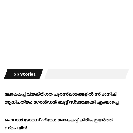
Top Stories
ലോകകപ്പ് വ്യക്തിഗത പുരസ്‌കാരങ്ങളിൽ സ്പാനിഷ്
ആധിപത്യം; ഗോൾഡൻ ബൂട്ട് സ്വന്തമാക്കി എംബാപ്പെ
ഫെറാൻ ടോറസ് ഹീറോ; ലോകകപ്പ് കിരീടം ഉയർത്തി
സ്പെയിൻ