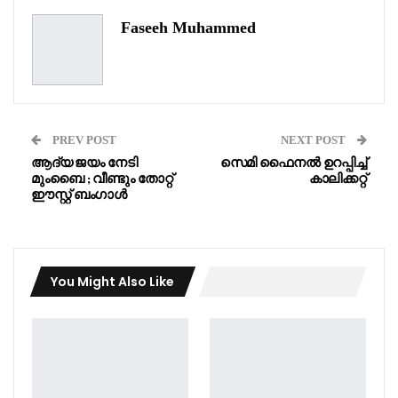
Faseeh Muhammed
PREV POST
NEXT POST
ആദ്യ ജയം നേടി
സെമി ഫൈനൽ ഉറപ്പിച്ച്
മുംബൈ ; വീണ്ടും തോറ്റ്
കാലിക്കറ്റ്
ഈസ്റ്റ് ബംഗാൾ
You Might Also Like