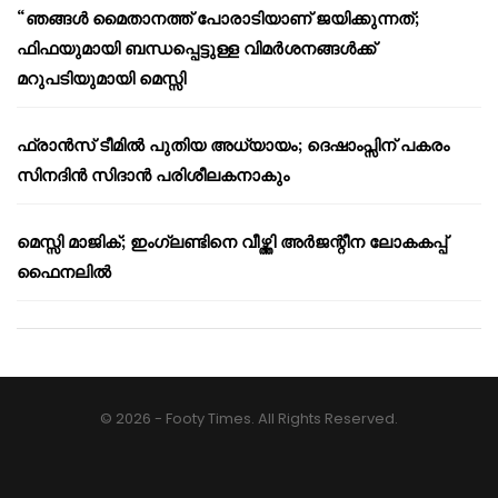
“ഞങ്ങൾ മൈതാനത്ത് പോരാടിയാണ് ജയിക്കുന്നത്;
ഫിഫയുമായി ബന്ധപ്പെട്ടുള്ള വിമർശനങ്ങൾക്ക്
മറുപടിയുമായി മെസ്സി
ഫ്രാൻസ് ടീമിൽ പുതിയ അധ്യായം; ദെഷാംപ്സിന് പകരം
സിനദിൻ സിദാൻ പരിശീലകനാകും
മെസ്സി മാജിക്; ഇംഗ്ലണ്ടിനെ വീഴ്ത്തി അർജന്റീന ലോകകപ്പ്
ഫൈനലിൽ
© 2026 - Footy Times. All Rights Reserved.