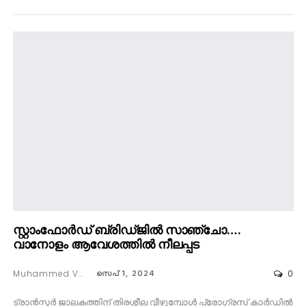
സ്റ്റാംഫോർഡ് ബ്രിഡ്ജിൽ സാഞ്ചോ….
വാനോളം ആവേശത്തിൽ നീലപ്പട
Muhammed Vaseem
0
സെപ് 1, 2024
ട്രാൻസ്ഫർ ജാലകത്തിന് തിരശ്ശീല വീഴുമ്പോൾ പ്രോഗ്രസ് കാർഡിൽ