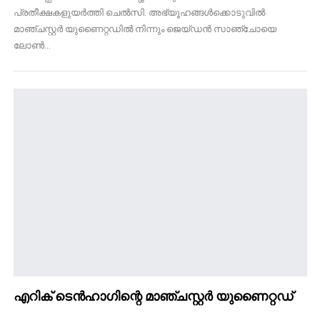
പ്രതീക്ഷകളുയർത്തി ചെൽസി. അഭ്യൂഹങ്ങൾക്കൊടുവിൽ
മാഞ്ചസ്റ്റർ യുണൈറ്റഡിൽ നിന്നും ജെയ്ഡൻ സാഞ്ചോയെ
ലോൺ…
എറിക് ടെൻഹാഗിന്റെ മാഞ്ചസ്റ്റർ യുണൈറ്റഡ്