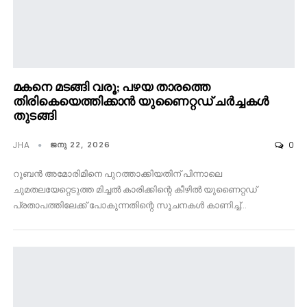
മകനെ മടങ്ങി വരൂ; പഴയ താരത്തെ
തിരികെയെത്തിക്കാൻ യുണൈറ്റഡ് ചർച്ചകൾ
തുടങ്ങി
JHA
0
ജനു 22, 2026
റൂബൻ അമോരിമിനെ പുറത്താക്കിയതിന് പിന്നാലെ
ചുമതലയേറ്റെടുത്ത മിച്ചൽ കാരിക്കിന്റെ കീഴിൽ യുണൈറ്റഡ്
പ്രതാപത്തിലേക്ക് പോകുന്നതിന്റെ സൂചനകൾ കാണിച്ച്…