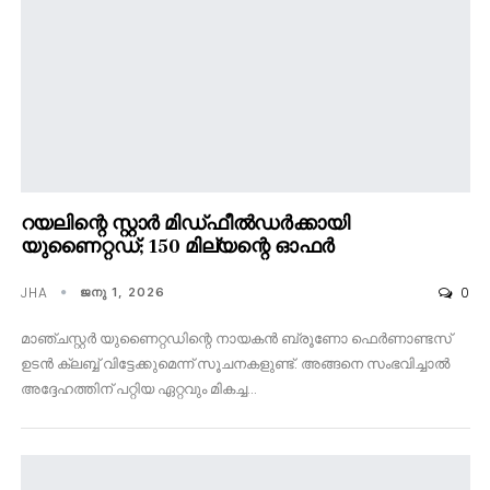
റയലിന്റെ സ്റ്റാർ മിഡ്ഫീൽഡർക്കായി
യുണൈറ്റഡ്; 150 മില്യന്റെ ഓഫർ
JHA
0
ജനു 1, 2026
മാഞ്ചസ്റ്റർ യുണൈറ്റഡിന്റെ നായകൻ ബ്രൂണോ ഫെർണാണ്ടസ്
ഉടൻ ക്ലബ്ബ് വിട്ടേക്കുമെന്ന് സൂചനകളുണ്ട്. അങ്ങനെ സംഭവിച്ചാൽ
അദ്ദേഹത്തിന് പറ്റിയ ഏറ്റവും മികച്ച…