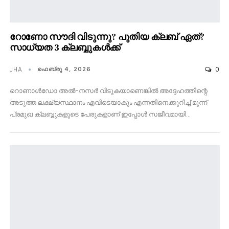
റോണോ സൗദി വിടുന്നു? പുതിയ ക്ലബ് ഏത്?
സാധ്യത 3 ക്ലബ്ബുകൾക്ക്
JHA
0
ഫെബ്രു 4, 2026
റൊണാൾഡോ അൽ-നസർ വിടുകയാണെങ്കിൽ അദ്ദേഹത്തിന്റെ
അടുത്ത ലക്ഷ്യസ്ഥാനം എവിടെയാകും എന്നതിനെക്കുറിച്ച് മൂന്ന്
പ്രമുഖ ക്ലബ്ബുകളുടെ പേരുകളാണ് ഇപ്പോൾ സജീവമായി…