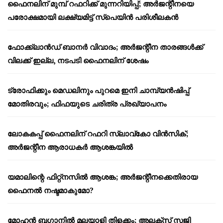
ഫൈനലിന് മുമ്പ് റഫറിക്ക് മുന്നറിയിപ്പ്; അർജന്റീനയെ
പരോക്ഷമായി ലക്ഷ്യമിട്ട് സ്പെയിൻ പരിശീലകൻ
ഫോക്ക്‌ലാൻഡ് ബാനർ വിവാദം; അർജന്റീന താരങ്ങൾക്ക്
വിലക്ക് ഇല്ല, നടപടി ഫൈനലിന് ശേഷം
ട്രോഫിക്കും മെഡലിനും പുറമെ ഇനി ചാമ്പ്യൻഷിപ്പ്
മോതിരവും; ഫിഫയുടെ ചരിത്ര പ്രഖ്യാപനം
ലോകകപ്പ് ഫൈനലിന് റഫറി സ്ലാവ്‌കോ വിൻസിക്;
അർജന്റീന ആരാധകർ ആശങ്കയിൽ
യമാലിന്റെ ഫിറ്റ്നസിൽ ആശങ്ക; അർജന്റീനക്കെതിരായ
ഫൈനൽ നഷ്ടമാകുമോ?
മോഹൻ ബഗാനിൽ മലയാളി തിളക്കം; അലക്സ് സജി