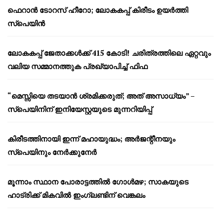
ഫെറാൻ ടോറസ് ഹീറോ; ലോകകപ്പ് കിരീടം ഉയർത്തി
സ്പെയിൻ
ലോകകപ്പ് ജേതാക്കൾക്ക് 415 കോടി! ചരിത്രത്തിലെ ഏറ്റവും
വലിയ സമ്മാനത്തുക പ്രഖ്യാപിച്ച് ഫിഫ
“മെസ്സിയെ തടയാൻ ശ്രമിക്കരുത്; അത് അസാധ്യം” –
സ്പെയിനിന് ഇനിയേസ്റ്റയുടെ മുന്നറിയിപ്പ്
കിരീടത്തിനായി ഇന്ന് മഹായുദ്ധം; അർജന്റീനയും
സ്പെയിനും നേർക്കുനേർ
മൂന്നാം സ്ഥാന പോരാട്ടത്തിൽ ഗോൾമഴ; സാകയുടെ
ഹാട്രിക്ക് മികവിൽ ഇംഗ്ലണ്ടിന് വെങ്കലം