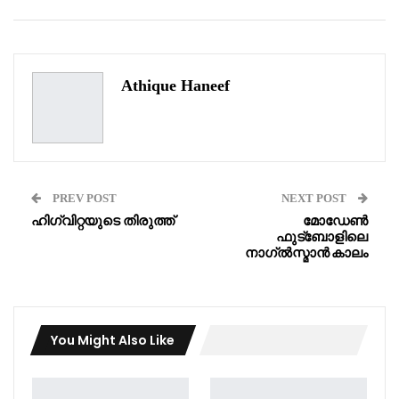
WhatsApp
Pinterest
Email
Athique Haneef
PREV POST
NEXT POST
ഹിഗ്വിറ്റയുടെ തിരുത്ത്
മോഡേൺ
ഫുട്‌ബോളിലെ
നാഗ്ൽസ്മാൻ കാലം
You Might Also Like