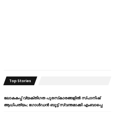
Top Stories
ലോകകപ്പ് വ്യക്തിഗത പുരസ്‌കാരങ്ങളിൽ സ്പാനിഷ്
ആധിപത്യം; ഗോൾഡൻ ബൂട്ട് സ്വന്തമാക്കി എംബാപ്പെ