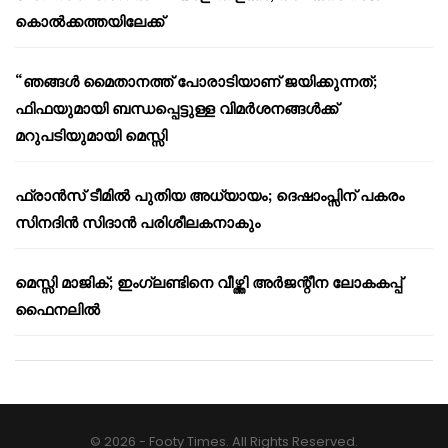
കൊൽക്കത്തയിലേക്ക്
“ഞങ്ങൾ മൈതാനത്ത് പോരാടിയാണ് ജയിക്കുന്നത്;
ഫിഫയുമായി ബന്ധപ്പെട്ടുള്ള വിമർശനങ്ങൾക്ക്
മറുപടിയുമായി മെസ്സി
ഫ്രാൻസ് ടീമിൽ പുതിയ അധ്യായം; ദെഷാംപ്സിന് പകരം
സിനദിൻ സിദാൻ പരിശീലകനാകും
മെസ്സി മാജിക്; ഇംഗ്ലണ്ടിനെ വീഴ്ത്തി അർജന്റീന ലോകകപ്പ്
ഫൈനലിൽ
© 2026 - Footy Times. All Rights Reserved.