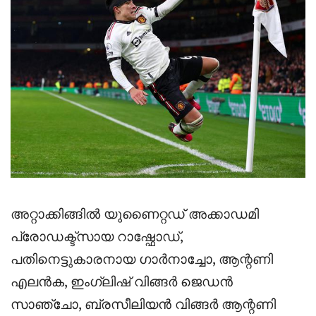
അറ്റാക്കിങ്ങിൽ യുണൈറ്റഡ് അക്കാഡമി
പ്രോഡക്ട്സായ റാഷ്ഫോഡ്,
പതിനെട്ടുകാരനായ ഗാർനാച്ചോ, ആന്റണി
എലൻക, ഇംഗ്ലിഷ് വിങ്ങർ ജെഡൻ
സാഞ്ചോ, ബ്രസീലിയൻ വിങ്ങർ ആന്റണി