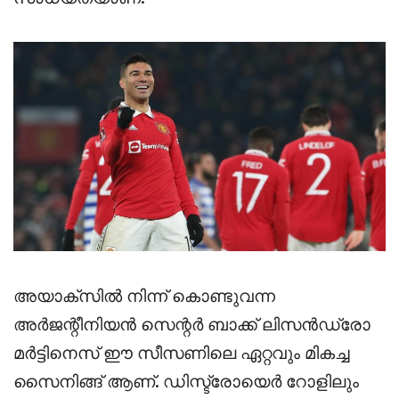
അയാക്സിൽ നിന്ന് കൊണ്ടുവന്ന
അർജന്റീനിയൻ സെന്റർ ബാക്ക് ലിസൻഡ്രോ
മർട്ടിനെസ് ഈ സീസണിലെ ഏറ്റവും മികച്ച
സൈനിങ്ങ് ആണ്. ഡിസ്ട്രോയെർ റോളിലും