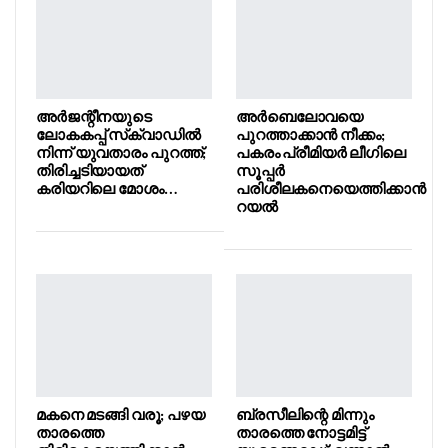
അർജന്റീനയുടെ
അർബെലോവയെ
ലോകകപ്പ് സ്‌ക്വാഡിൽ
പുറത്താക്കാൻ നീക്കം;
നിന്ന് യുവതാരം പുറത്ത്;
പകരം പ്രീമിയർ ലീഗിലെ
തിരിച്ചടിയായത്
സൂപ്പർ
കരിയറിലെ മോശം…
പരിശീലകനെയെത്തിക്കാൻ
റയൽ
മകനെ മടങ്ങി വരൂ; പഴയ
ബ്രസീലിന്റെ മിന്നും
താരത്തെ
താരത്തെ നോട്ടമിട്ട്