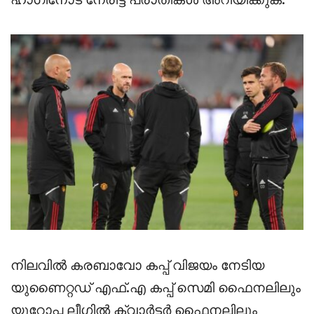
നിലവിൽ കരബാവോ കപ്പ് വിജയം നേടിയ
യുണൈറ്റഡ് എഫ്.എ കപ്പ് സെമി ഫൈനലിലും
യൂറോപ്പ ലീഗിൽ ക്വാർട്ടർ ഫൈനലിലും