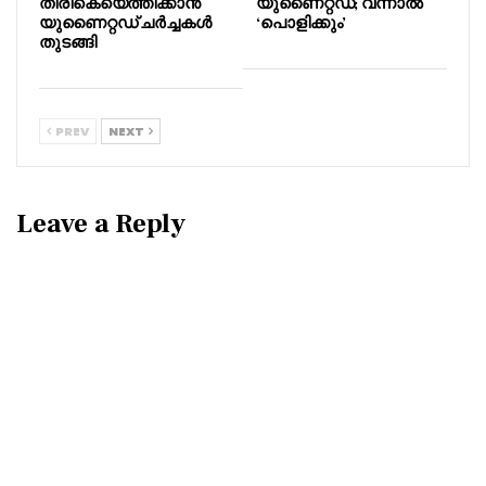
തിരികെയെത്തിക്കാൻ
യുണൈറ്റഡ്; വന്നാൽ
യുണൈറ്റഡ് ചർച്ചകൾ
‘പൊളിക്കും’
തുടങ്ങി
PREV
NEXT
Leave a Reply