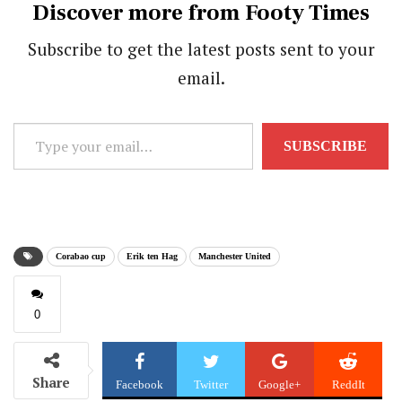
Discover more from Footy Times
Subscribe to get the latest posts sent to your
email.
Type
SUBSCRIBE
your
email…
Corabao cup
Erik ten Hag
Manchester United
0
Share
Facebook
Twitter
Google+
ReddIt