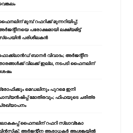
വെങ്കലം
ഫൈനലിന് മുമ്പ് റഫറിക്ക് മുന്നറിയിപ്പ്;
അർജന്റീനയെ പരോക്ഷമായി ലക്ഷ്യമിട്ട്
സ്പെയിൻ പരിശീലകൻ
ഫോക്ക്‌ലാൻഡ് ബാനർ വിവാദം; അർജന്റീന
താരങ്ങൾക്ക് വിലക്ക് ഇല്ല, നടപടി ഫൈനലിന്
ശേഷം
ട്രോഫിക്കും മെഡലിനും പുറമെ ഇനി
ചാമ്പ്യൻഷിപ്പ് മോതിരവും; ഫിഫയുടെ ചരിത്ര
പ്രഖ്യാപനം
ലോകകപ്പ് ഫൈനലിന് റഫറി സ്ലാവ്‌കോ
വിൻസിക്; അർജന്റീന ആരാധകർ ആശങ്കയിൽ