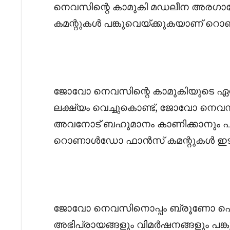
നെവസിന്റെ കാമുകി മഡലീന അരഗാവോയ
കമന്റുകൾ പങ്കുവെയ്ക്കുകയാണ് 
‎ജോവോ നെവസിന്റെ കാമുകിയുടെ ഏറ്റവ
ലക്ഷ്യം വെച്ചുകൊണ്ട്, ജോവോ നെവസി
അവനോട് ബഹുമാനം കാണിക്കാനും പറ
റൊണാൾഡോ ഫാൻസ്‌ കമന്റുകൾ ഇടുന
‎ജോവോ നെവസിനൊപ്പം ബ്രൂണോ ഫെർണാണ
അഭിപ്രായങ്ങളും വിമർഷനങ്ങളും പങ്കുവ