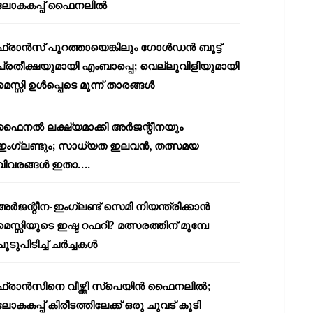
ലോകകപ്പ് ഫൈനലിൽ
ഫ്രാൻസ് പുറത്തായെങ്കിലും ഗോൾഡൻ ബൂട്ട്
പ്രതീക്ഷയുമായി എംബാപ്പെ; വെല്ലുവിളിയുമായി
മെസ്സി ഉൾപ്പെടെ മൂന്ന് താരങ്ങൾ
ഫൈനൽ ലക്ഷ്യമാക്കി അർജന്റീനയും
ഇംഗ്ലണ്ടും; സാധ്യത ഇലവൻ, തത്സമയ
വിവരങ്ങൾ ഇതാ….
അർജന്റീന-ഇംഗ്ലണ്ട് സെമി നിയന്ത്രിക്കാൻ
മെസ്സിയുടെ ഇഷ്ട റഫറി? മത്സരത്തിന് മുമ്പേ
ചൂടുപിടിച്ച് ചർച്ചകൾ
ഫ്രാൻസിനെ വീഴ്ത്തി സ്പെയിൻ ഫൈനലിൽ;
ലോകകപ്പ് കിരീടത്തിലേക്ക് ഒരു ചുവട് കൂടി