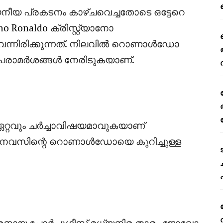
നീയ പ്രകടനം കാഴ്ചവെച്ചതോടെ ഒട്ടേറെ
ano Ronaldo
ക്രിസ്റ്റ്യാനോ
 വന്നിരിക്കുന്നത്. നിലവിൽ റൊണാൾഡോ
 പരാമർശങ്ങൾ നേരിടുകയാണ്.
റ്റവും ചർച്ചാവിഷയമാവുകയാണ്
നെവസിന്റെ റൊണാൾഡോയെ കുറിച്ചുള്ള
കാരനായ പോർച്ചുഗീസ് മധ്യനിര താരം ജോവോ