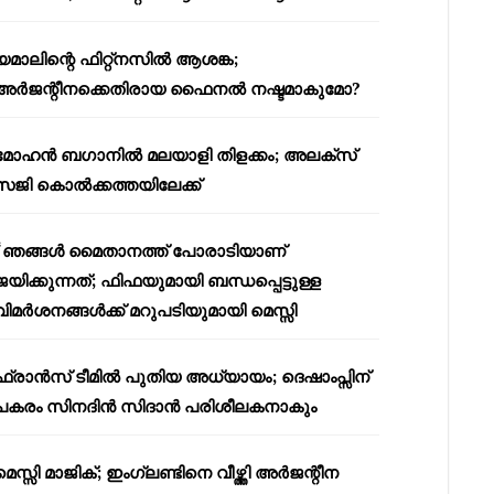
യമാലിന്റെ ഫിറ്റ്നസിൽ ആശങ്ക;
അർജന്റീനക്കെതിരായ ഫൈനൽ നഷ്ടമാകുമോ?
മോഹൻ ബഗാനിൽ മലയാളി തിളക്കം; അലക്സ്
സജി കൊൽക്കത്തയിലേക്ക്
“ഞങ്ങൾ മൈതാനത്ത് പോരാടിയാണ്
ജയിക്കുന്നത്; ഫിഫയുമായി ബന്ധപ്പെട്ടുള്ള
വിമർശനങ്ങൾക്ക് മറുപടിയുമായി മെസ്സി
ഫ്രാൻസ് ടീമിൽ പുതിയ അധ്യായം; ദെഷാംപ്സിന്
പകരം സിനദിൻ സിദാൻ പരിശീലകനാകും
മെസ്സി മാജിക്; ഇംഗ്ലണ്ടിനെ വീഴ്ത്തി അർജന്റീന