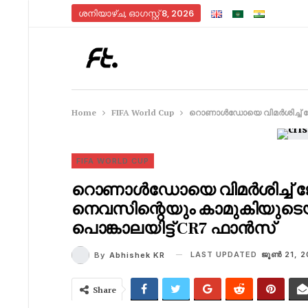
ശനിയാഴ്‌ച, ഓഗസ്റ്റ്‌ 8, 2026
Home
FIFA World Cup
റൊണാൾഡോയെ വിമർശിച്ച് ജോവ
FIFA WORLD CUP
റൊണാൾഡോയെ വിമർശിച്ച് 
നെവസിന്റെയും കാമുകിയുടെയു
പൊങ്കാലയിട്ട് CR7 ഫാൻസ്‌
LAST UPDATED
ജൂണ്‍ 21, 
By
Abhishek KR
Share