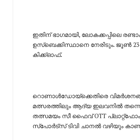
‎ഇതിന് ഭാഗമായി, ലോകക്കപ്പിലെ രണ്ടാ
ഉസ്ബെക്കിസ്ഥാനെ നേരിടും. ജൂൺ 23ന
കിക്ക്‌ഓഫ്.
‎റൊണാൾഡോയ്ക്കെതിരെ വിമർശനങ്ങൾ
മത്സരത്തിലും ആദ്യ ഇലവനിൽ തന്നെ ഇറ
തത്സമയം സീ ഫൈവ് OTT പ്ലാറ്റ്ഫോം
സ്പോർട്സ് ടിവി ചാനൽ വഴിയും കാണ