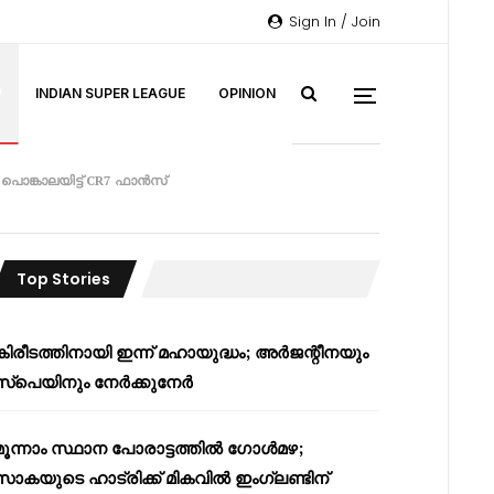
Sign In / Join
P
INDIAN SUPER LEAGUE
OPINION
ങ്കാലയിട്ട് CR7 ഫാൻസ്‌
Top Stories
കിരീടത്തിനായി ഇന്ന് മഹായുദ്ധം; അർജന്റീനയും
സ്പെയിനും നേർക്കുനേർ
മൂന്നാം സ്ഥാന പോരാട്ടത്തിൽ ഗോൾമഴ;
സാകയുടെ ഹാട്രിക്ക് മികവിൽ ഇംഗ്ലണ്ടിന്