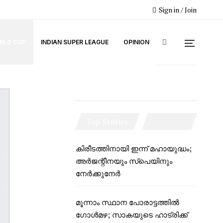
Sign in / Join
ORLD CUP
INDIAN SUPER LEAGUE
OPINION
Top Stories
കിരീടത്തിനായി ഇന്ന് മഹായുദ്ധം;
അർജന്റീനയും സ്പെയിനും
നേർക്കുനേർ
മൂന്നാം സ്ഥാന പോരാട്ടത്തിൽ
ഗോൾമഴ; സാകയുടെ ഹാട്രിക്ക്