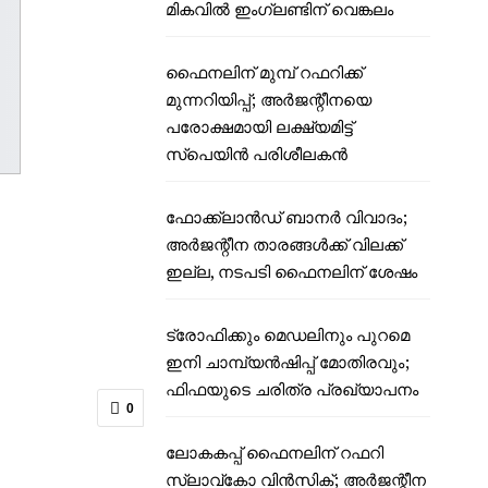
മികവിൽ ഇംഗ്ലണ്ടിന് വെങ്കലം
ഫൈനലിന് മുമ്പ് റഫറിക്ക്
മുന്നറിയിപ്പ്; അർജന്റീനയെ
പരോക്ഷമായി ലക്ഷ്യമിട്ട്
സ്പെയിൻ പരിശീലകൻ
ഫോക്ക്‌ലാൻഡ് ബാനർ വിവാദം;
അർജന്റീന താരങ്ങൾക്ക് വിലക്ക്
ഇല്ല, നടപടി ഫൈനലിന് ശേഷം
ട്രോഫിക്കും മെഡലിനും പുറമെ
ഇനി ചാമ്പ്യൻഷിപ്പ് മോതിരവും;
ഫിഫയുടെ ചരിത്ര പ്രഖ്യാപനം
0
ലോകകപ്പ് ഫൈനലിന് റഫറി
സ്ലാവ്‌കോ വിൻസിക്; അർജന്റീന