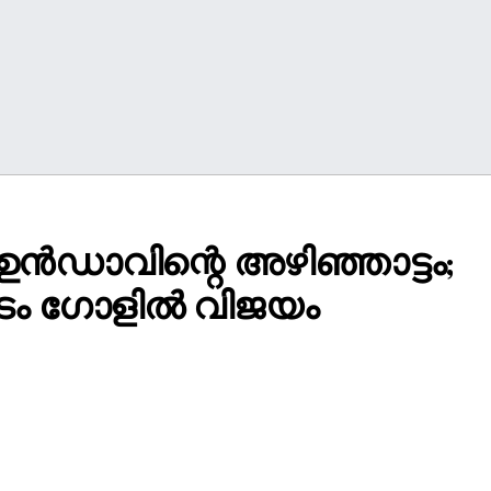
ൻഡാവിന്റെ അഴിഞ്ഞാട്ടം;
 ടൈം ഗോളിൽ വിജയം