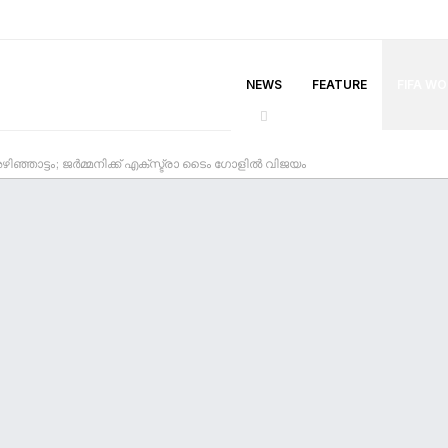
NEWS
FEATURE
FIFA W
്ഞാട്ടം; ജർമ്മനിക്ക് എക്സ്ട്രാ ടൈം ഗോളിൽ വിജയം