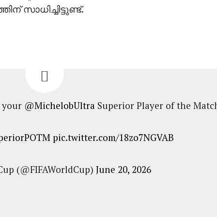
ന് സാധിച്ചിട്ടുണ്ട്.
s your
@MichelobUltra
Superior Player of the Match
periorPOTM
pic.twitter.com/18zo7NGVAB
 Cup (@FIFAWorldCup)
June 20, 2026