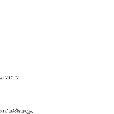
ലെ MOTM
് ക്രീയേറ്റും,