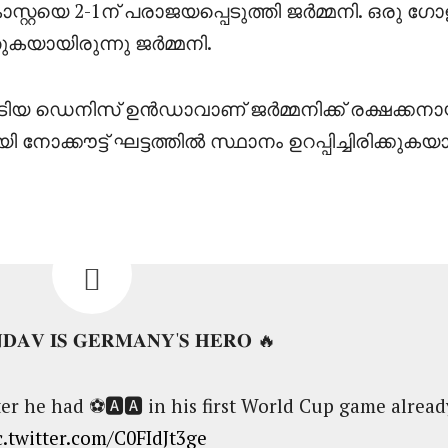
സ്റ്റയെ 2-1ന് പരാജയപ്പെടുത്തി ജർമ്മനി. ഒരു ഗ
ുകയായിരുന്നു ജർമ്മനി.
ടിയ ഡെനിസ് ഉൻഡാവാണ് ജർമ്മനിക്ക് രക്ഷക്കന
ക്കൗട്ട് ഘട്ടത്തിൽ സ്ഥാനം ഉറപ്പിച്ചിരിക്കുകയാ
𝐍𝐃𝐀𝐕 𝐈𝐒 𝐆𝐄𝐑𝐌𝐀𝐍𝐘'𝐒 𝐇𝐄𝐑𝐎 🔥
ter he had ⚽🅰️🅰️ in his first World Cup game alread
c.twitter.com/C0FIdJt3ge