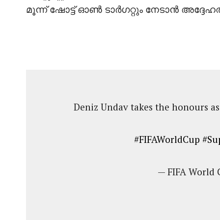
മൂന്ന് ഷോട്ട് ഓൺ ടാർഗറ്റും നേടാൻ അദ്ദേഹത്തി
Deniz Undav takes the honours a
#FIFAWorldCup
#Su
— FIFA World