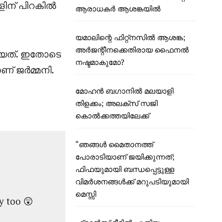
ോളിന് പിറകിൽ
ആരാധകർ ആശങ്കയിൽ
യമാലിന്റെ ഫിറ്റ്നസിൽ ആശങ്ക;
അർജന്റീനക്കെതിരായ ഫൈനൽ
ായത്. ഇതോടെ
നഷ്ടമാകുമോ?
ണ് ജർമ്മനി.
മോഹൻ ബഗാനിൽ മലയാളി
തിളക്കം; അലക്സ് സജി
കൊൽക്കത്തയിലേക്ക്
“ഞങ്ങൾ മൈതാനത്ത്
പോരാടിയാണ് ജയിക്കുന്നത്;
ഫിഫയുമായി ബന്ധപ്പെട്ടുള്ള
വിമർശനങ്ങൾക്ക് മറുപടിയുമായി
മെസ്സി
y too 😲