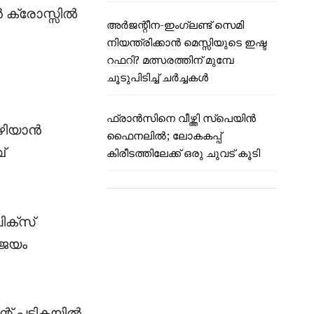
ൻ ക്രോസ്സിൽ
അർജന്റീന-ഇംഗ്ലണ്ട് സെമി
നിയന്ത്രിക്കാൻ മെസ്സിയുടെ ഇഷ്ട
റഫറി? മത്സരത്തിന് മുമ്പേ
ചൂടുപിടിച്ച് ചർച്ചകൾ
ഫ്രാൻസിനെ വീഴ്ത്തി സ്പെയിൻ
കഴിയാൻ
ഫൈനലിൽ; ലോകകപ്പ്
്
കിരീടത്തിലേക്ക് ഒരു ചുവട് കൂടി
ിക്സ്
ിജയം
റ് പട്ടികയിൽ