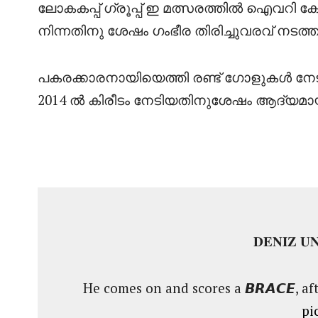
ലോകകപ്പ് ഗ്രൂപ്പ് ഇ മത്സരത്തിൽ ഐവറി കോ
നിന്നതിനു ശേഷം ഗംഭീര തിരിച്ചുവരവ് നടത്ത
പകരക്കാരനായിയെത്തി രണ്ട് ഗോളുകൾ നേ
2014 ൽ കിരീടം നേടിയതിനുശേഷം ആദ്യമായി നോ
𝐃𝐄𝐍𝐈𝐙 𝐔
He comes on and scores a 𝘽𝙍𝘼𝘾𝙀, af
pi