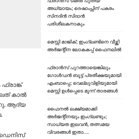
ഫ്രാൻസ് ടീമിൽ പുതിയ
അധ്യായം; ദെഷാംപ്സിന് പകരം
സിനദിൻ സിദാൻ
പരിശീലകനാകും
മെസ്സി മാജിക്; ഇംഗ്ലണ്ടിനെ വീഴ്ത്തി
അർജന്റീന ലോകകപ്പ് ഫൈനലിൽ
ഫ്രാൻസ് പുറത്തായെങ്കിലും
ഗോൾഡൻ ബൂട്ട് പ്രതീക്ഷയുമായി
എംബാപ്പെ; വെല്ലുവിളിയുമായി
്രാങ്ക്
മെസ്സി ഉൾപ്പെടെ മൂന്ന് താരങ്ങൾ
വലത് കാൽ
്നു. ആദ്യ
ഫൈനൽ ലക്ഷ്യമാക്കി
.
അർജന്റീനയും ഇംഗ്ലണ്ടും;
സാധ്യത ഇലവൻ, തത്സമയ
വിവരങ്ങൾ ഇതാ….
ൻ ഡെനിസ്