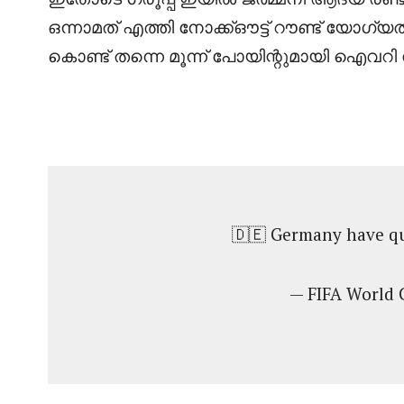
ഒന്നാമത് എത്തി നോക്ക്ഔട്ട് റൗണ്ട് യോഗ്യത
കൊണ്ട് തന്നെ മൂന്ന് പോയിന്റുമായി ഐവറി കോ
🇩🇪 Germany have qua
— FIFA World