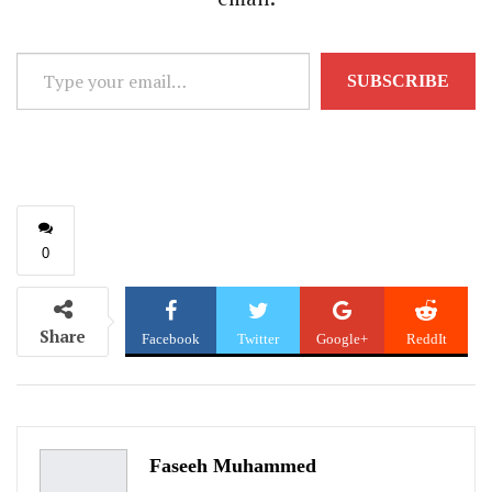
Type
SUBSCRIBE
your
email…
0
Share
Facebook
Twitter
Google+
ReddIt
WhatsApp
Pinterest
Email
Faseeh Muhammed