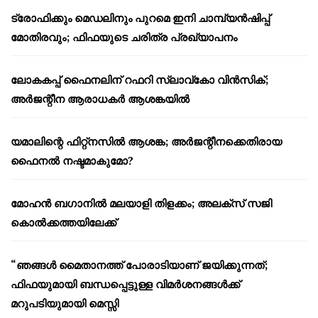
ട്രോഫിക്കും മെഡലിനും പുറമെ ഇനി ചാമ്പ്യൻഷിപ്പ്
മോതിരവും; ഫിഫയുടെ ചരിത്ര പ്രഖ്യാപനം
ലോകകപ്പ് ഫൈനലിന് റഫറി സ്ലാവ്‌കോ വിൻസിക്;
അർജന്റീന ആരാധകർ ആശങ്കയിൽ
യമാലിന്റെ ഫിറ്റ്നസിൽ ആശങ്ക; അർജന്റീനക്കെതിരായ
ഫൈനൽ നഷ്ടമാകുമോ?
മോഹൻ ബഗാനിൽ മലയാളി തിളക്കം; അലക്സ് സജി
കൊൽക്കത്തയിലേക്ക്
“ഞങ്ങൾ മൈതാനത്ത് പോരാടിയാണ് ജയിക്കുന്നത്;
ഫിഫയുമായി ബന്ധപ്പെട്ടുള്ള വിമർശനങ്ങൾക്ക്
മറുപടിയുമായി മെസ്സി