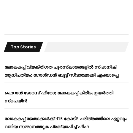
Top Stories
ലോകകപ്പ് വ്യക്തിഗത പുരസ്‌കാരങ്ങളിൽ സ്പാനിഷ്
ആധിപത്യം; ഗോൾഡൻ ബൂട്ട് സ്വന്തമാക്കി എംബാപ്പെ
ഫെറാൻ ടോറസ് ഹീറോ; ലോകകപ്പ് കിരീടം ഉയർത്തി
സ്പെയിൻ
ലോകകപ്പ് ജേതാക്കൾക്ക് 415 കോടി! ചരിത്രത്തിലെ ഏറ്റവും
വലിയ സമ്മാനത്തുക പ്രഖ്യാപിച്ച് ഫിഫ