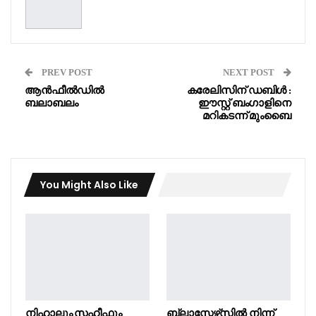
PREV POST
NEXT POST
ആൻഫീൽഡിൽ
കരേലിസിന് ഡബിൾ :
ബലാബലം
ഈസ്റ്റ് ബംഗാളിനെ
മറികടന്ന് മുംബൈ
You Might Also Like
നിഹാലും സഹീഫും
ബ്ലാസ്റ്റേഴ്‌സിൽ നിന്ന്