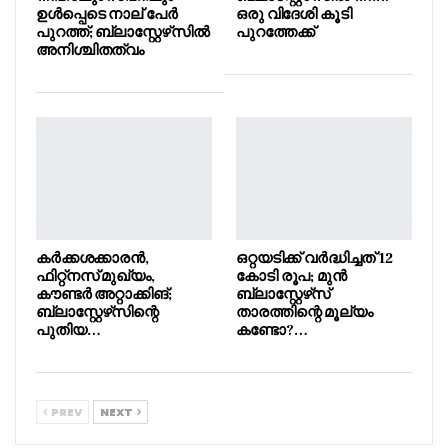
ഉൾപ്പെടെ നാല് പേർ
ഒരു വിദേശി കൂടി
പുറത്ത്; ബ്ലാസ്റ്റേഴ്‌സിൽ
പുറത്തേക്ക്
അനിശ്ചിതത്വം
കർക്കശക്കാരൻ,
ഒറ്റയടിക്ക് വർദ്ധിച്ചത് 12
ഫിറ്റ്നസ് മുഖ്യം,
കോടി രൂപ; മുൻ
കൗണ്ടർ അറ്റാക്കിങ്;
ബ്ലാസ്റ്റേഴ്‌സ്
ബ്ലാസ്റ്റേഴ്‌സിന്റെ
താരത്തിന്റെ മൂല്യം
പുതിയ…
കണ്ടോ?…
PREV
NEXT