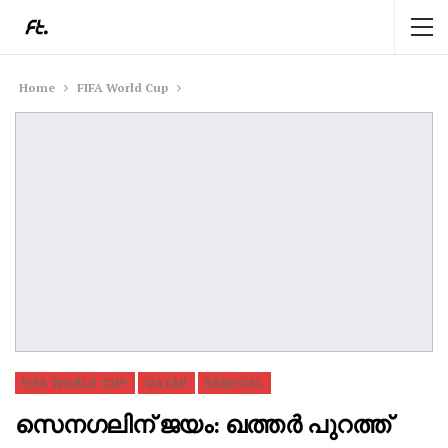
Home
FIFA World Cup
FIFA WORLD CUP
QATAR
SENEGAL
സെനഗലിന് ജയം: ഖത്തർ പുറത്ത്