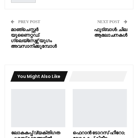
PREV POST
NEXT POST
മാഞ്ചെസ്റ്റർ
ഫുട്ബാൾ: ചില
യുണൈറ്റഡ്:
ആലോചനകൾ
ഗ്ലെയ്സേഴ്സ് യുഗം
അവസാനിക്കുമ്പോൾ
You Might Also Like
ലോകകപ്പ് വ്യക്തിഗത
ഫെറാൻ ടോറസ് ഹീറോ;