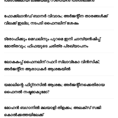
പരോക്ഷമായി ലക്ഷ്യമിട്ട് സ്പെയിൻ പരിശീലകൻ
ഫോക്ക്‌ലാൻഡ് ബാനർ വിവാദം; അർജന്റീന താരങ്ങൾക്ക്
വിലക്ക് ഇല്ല, നടപടി ഫൈനലിന് ശേഷം
ട്രോഫിക്കും മെഡലിനും പുറമെ ഇനി ചാമ്പ്യൻഷിപ്പ്
മോതിരവും; ഫിഫയുടെ ചരിത്ര പ്രഖ്യാപനം
ലോകകപ്പ് ഫൈനലിന് റഫറി സ്ലാവ്‌കോ വിൻസിക്;
അർജന്റീന ആരാധകർ ആശങ്കയിൽ
യമാലിന്റെ ഫിറ്റ്നസിൽ ആശങ്ക; അർജന്റീനക്കെതിരായ
ഫൈനൽ നഷ്ടമാകുമോ?
മോഹൻ ബഗാനിൽ മലയാളി തിളക്കം; അലക്സ് സജി
കൊൽക്കത്തയിലേക്ക്