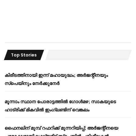
Top Stories
കിരീടത്തിനായി ഇന്ന് മഹായുദ്ധം; അർജന്റീനയും
സ്പെയിനും നേർക്കുനേർ
മൂന്നാം സ്ഥാന പോരാട്ടത്തിൽ ഗോൾമഴ; സാകയുടെ
ഹാട്രിക്ക് മികവിൽ ഇംഗ്ലണ്ടിന് വെങ്കലം
ഫൈനലിന് മുമ്പ് റഫറിക്ക് മുന്നറിയിപ്പ്; അർജന്റീനയെ