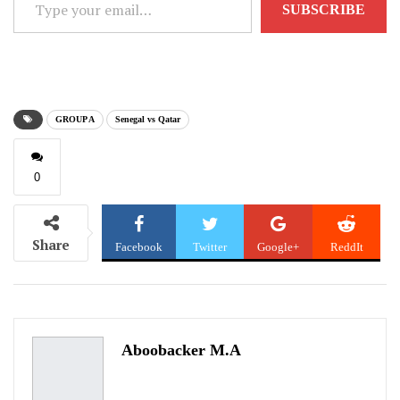
SUBSCRIBE
your
email…
GROUP A
Senegal vs Qatar
0
Share
Facebook
Twitter
Google+
ReddIt
WhatsApp
Pinterest
Email
Aboobacker M.A