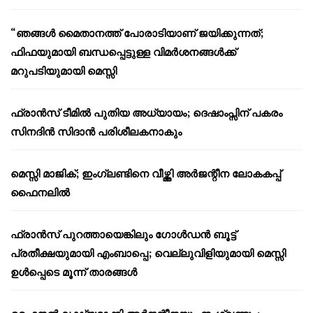
“ഞങ്ങൾ മൈതാനത്ത് പോരാടിയാണ് ജയിക്കുന്നത്;
ഫിഫയുമായി ബന്ധപ്പെട്ടുള്ള വിമർശനങ്ങൾക്ക്
മറുപടിയുമായി മെസ്സി
ഫ്രാൻസ് ടീമിൽ പുതിയ അധ്യായം; ദെഷാംപ്സിന് പകരം
സിനദിൻ സിദാൻ പരിശീലകനാകും
മെസ്സി മാജിക്; ഇംഗ്ലണ്ടിനെ വീഴ്ത്തി അർജന്റീന ലോകകപ്പ്
ഫൈനലിൽ
ഫ്രാൻസ് പുറത്തായെങ്കിലും ഗോൾഡൻ ബൂട്ട്
പ്രതീക്ഷയുമായി എംബാപ്പെ; വെല്ലുവിളിയുമായി മെസ്സി
ഉൾപ്പെടെ മൂന്ന് താരങ്ങൾ