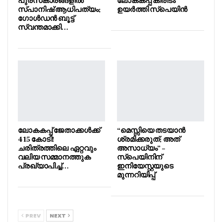
പുരസ്‌കാരങ്ങളിൽ
ലോകകപ്പ് കിരീടം
സ്പാനിഷ് ആധിപത്യം;
ഉയർത്തി സ്പെയിൻ
ഗോൾഡൻ ബൂട്ട്
സ്വന്തമാക്കി…
ലോകകപ്പ് ജേതാക്കൾക്ക്
“മെസ്സിയെ തടയാൻ
415 കോടി!
ശ്രമിക്കരുത്; അത്
ചരിത്രത്തിലെ ഏറ്റവും
അസാധ്യം” –
വലിയ സമ്മാനത്തുക
സ്പെയിനിന്
പ്രഖ്യാപിച്ച്…
ഇനിയേസ്റ്റയുടെ
മുന്നറിയിപ്പ്
PREV
NEXT