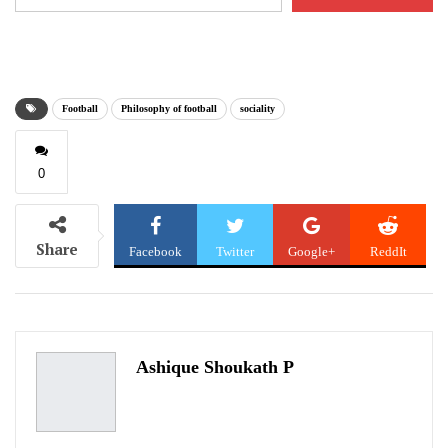
your
email…
Football
Philosophy of football
sociality
0
Share
Facebook
Twitter
Google+
ReddIt
WhatsApp
Pinterest
Email
Ashique Shoukath P