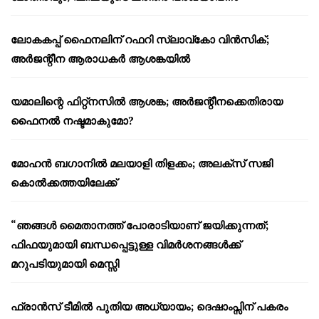
ലോകകപ്പ് ഫൈനലിന് റഫറി സ്ലാവ്‌കോ വിൻസിക്;
അർജന്റീന ആരാധകർ ആശങ്കയിൽ
യമാലിന്റെ ഫിറ്റ്നസിൽ ആശങ്ക; അർജന്റീനക്കെതിരായ
ഫൈനൽ നഷ്ടമാകുമോ?
മോഹൻ ബഗാനിൽ മലയാളി തിളക്കം; അലക്സ് സജി
കൊൽക്കത്തയിലേക്ക്
“ഞങ്ങൾ മൈതാനത്ത് പോരാടിയാണ് ജയിക്കുന്നത്;
ഫിഫയുമായി ബന്ധപ്പെട്ടുള്ള വിമർശനങ്ങൾക്ക്
മറുപടിയുമായി മെസ്സി
ഫ്രാൻസ് ടീമിൽ പുതിയ അധ്യായം; ദെഷാംപ്സിന് പകരം