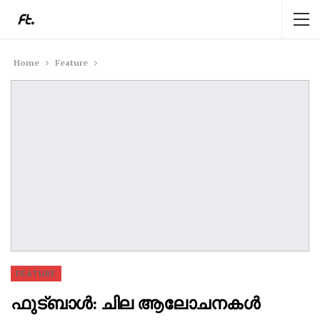
Home
Feature
FEATURE
ഫുട്ബാൾ: ചില ആലോചനകൾ