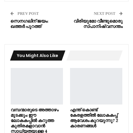
PREV POST
NEXT POST
സെനഗലിന് ജയം:
വിരിയുമോ വീണ്ടുമൊരു
ഖത്തർ പുറത്ത്
സ്പാനിഷ് വസന്തം
You Might Also Like
വമ്പന്മാരുടെ അത്താഴം
എന്ത് കൊണ്ട്
മുടക്കും: ഈ
കേരളത്തിൽ ലോകകപ്പ്
ലോകകപ്പിൽ കറുത്ത
ആവേശം കുറയുന്നു? 2
കുതിരകളാവാൻ
കാരണങ്ങൾ
സാധ്യതയുള്ള 4