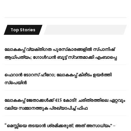
Top Stories
ലോകകപ്പ് വ്യക്തിഗത പുരസ്‌കാരങ്ങളിൽ സ്പാനിഷ്
ആധിപത്യം; ഗോൾഡൻ ബൂട്ട് സ്വന്തമാക്കി എംബാപ്പെ
ഫെറാൻ ടോറസ് ഹീറോ; ലോകകപ്പ് കിരീടം ഉയർത്തി
സ്പെയിൻ
ലോകകപ്പ് ജേതാക്കൾക്ക് 415 കോടി! ചരിത്രത്തിലെ ഏറ്റവും
വലിയ സമ്മാനത്തുക പ്രഖ്യാപിച്ച് ഫിഫ
“മെസ്സിയെ തടയാൻ ശ്രമിക്കരുത്; അത് അസാധ്യം” –