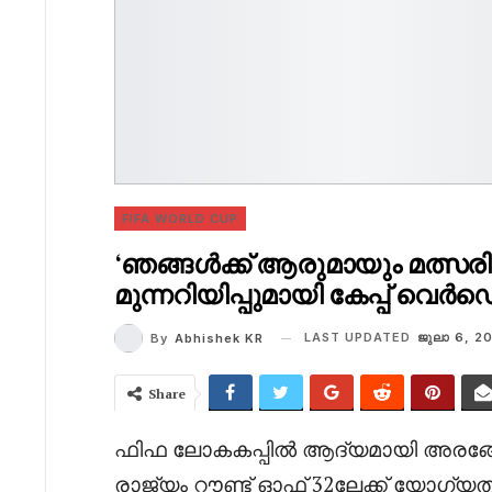
FIFA WORLD CUP
‘ഞങ്ങൾക്ക് ആരുമായും മത്സരിക്
മുന്നറിയിപ്പുമായി കേപ്പ് വെ
LAST UPDATED
ജുലാ 6, 2
By
Abhishek KR
Share
ഫിഫ ലോകകപ്പിൽ ആദ്യമായി അരങ്ങേറ്റ
രാജ്യം റൗണ്ട് ഓഫ് 32ലേക്ക് യോഗ്യ