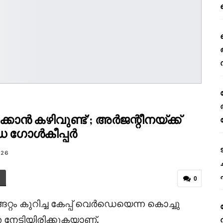
കാൻ കഴിവുണ്ട്’; അർജന്റീനയ്ക്ക്
ർഡെ ഗോൾകീപ്പർ
026
0
ം കുറിച്ച കേപ്പ് വെർഡെയെന്ന കൊച്ചു
ത നേടിയിരിക്കുകയാണ്.