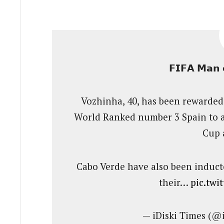
𝗙𝗜𝗙𝗔 𝗠𝗮𝗻 
Vozhinha, 40, has been rewarded 
World Ranked number 3 Spain to a
Cup 
Cabo Verde have also been indu
their…
pic.tw
— iDiski Times (@