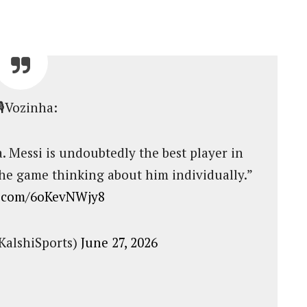
🎙️Vozinha:
. Messi is undoubtedly the best player in
he game thinking about him individually.”
er.com/6oKevNWjy8
KalshiSports)
June 27, 2026