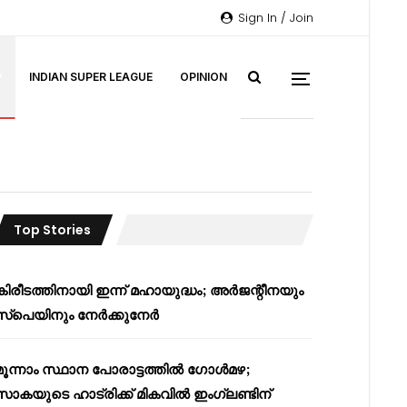
Sign In / Join
P
INDIAN SUPER LEAGUE
OPINION
Top Stories
കിരീടത്തിനായി ഇന്ന് മഹായുദ്ധം; അർജന്റീനയും
സ്പെയിനും നേർക്കുനേർ
മൂന്നാം സ്ഥാന പോരാട്ടത്തിൽ ഗോൾമഴ;
സാകയുടെ ഹാട്രിക്ക് മികവിൽ ഇംഗ്ലണ്ടിന്