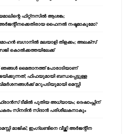
യമാലിന്റെ ഫിറ്റ്നസിൽ ആശങ്ക;
അർജന്റീനക്കെതിരായ ഫൈനൽ നഷ്ടമാകുമോ?
മോഹൻ ബഗാനിൽ മലയാളി തിളക്കം; അലക്സ്
സജി കൊൽക്കത്തയിലേക്ക്
“ഞങ്ങൾ മൈതാനത്ത് പോരാടിയാണ്
ജയിക്കുന്നത്; ഫിഫയുമായി ബന്ധപ്പെട്ടുള്ള
വിമർശനങ്ങൾക്ക് മറുപടിയുമായി മെസ്സി
ഫ്രാൻസ് ടീമിൽ പുതിയ അധ്യായം; ദെഷാംപ്സിന്
പകരം സിനദിൻ സിദാൻ പരിശീലകനാകും
മെസ്സി മാജിക്; ഇംഗ്ലണ്ടിനെ വീഴ്ത്തി അർജന്റീന