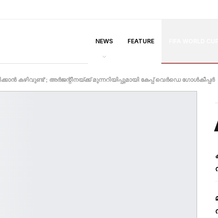
NEWS
FEATURE
FIFA WORLD CU
്കാൻ കഴിവുണ്ട്’; അർജന്റീനയ്ക്ക് മുന്നറിയിപ്പുമായി കേപ്പ് വെർഡെ ഗോൾകീപ്പർ