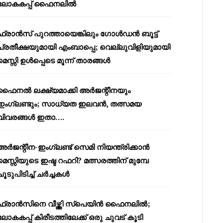
ലോകകപ്പ് ഫൈനലിൽ
ഫ്രാൻസ് പുറത്തായെങ്കിലും ഗോൾഡൻ ബൂട്ട്
പ്രതീക്ഷയുമായി എംബാപ്പെ; വെല്ലുവിളിയുമായി
മെസ്സി ഉൾപ്പെടെ മൂന്ന് താരങ്ങൾ
ഫൈനൽ ലക്ഷ്യമാക്കി അർജന്റീനയും
ഇംഗ്ലണ്ടും; സാധ്യത ഇലവൻ, തത്സമയ
വിവരങ്ങൾ ഇതാ….
അർജന്റീന-ഇംഗ്ലണ്ട് സെമി നിയന്ത്രിക്കാൻ
മെസ്സിയുടെ ഇഷ്ട റഫറി? മത്സരത്തിന് മുമ്പേ
ചൂടുപിടിച്ച് ചർച്ചകൾ
ഫ്രാൻസിനെ വീഴ്ത്തി സ്പെയിൻ ഫൈനലിൽ;
ലോകകപ്പ് കിരീടത്തിലേക്ക് ഒരു ചുവട് കൂടി