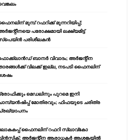
വെങ്കലം
ഫൈനലിന് മുമ്പ് റഫറിക്ക് മുന്നറിയിപ്പ്;
അർജന്റീനയെ പരോക്ഷമായി ലക്ഷ്യമിട്ട്
സ്പെയിൻ പരിശീലകൻ
ഫോക്ക്‌ലാൻഡ് ബാനർ വിവാദം; അർജന്റീന
താരങ്ങൾക്ക് വിലക്ക് ഇല്ല, നടപടി ഫൈനലിന്
ശേഷം
ട്രോഫിക്കും മെഡലിനും പുറമെ ഇനി
ചാമ്പ്യൻഷിപ്പ് മോതിരവും; ഫിഫയുടെ ചരിത്ര
പ്രഖ്യാപനം
ലോകകപ്പ് ഫൈനലിന് റഫറി സ്ലാവ്‌കോ
വിൻസിക്; അർജന്റീന ആരാധകർ ആശങ്കയിൽ