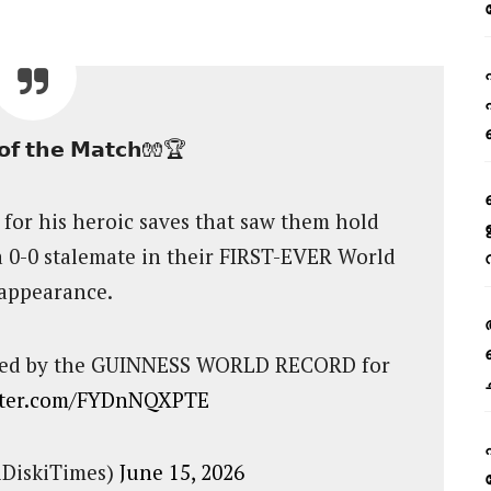
𝗼𝗳 𝘁𝗵𝗲 𝗠𝗮𝘁𝗰𝗵🧤🏆
for his heroic saves that saw them hold
 0-0 stalemate in their FIRST-EVER World
appearance.
cted by the GUINNESS WORLD RECORD for
itter.com/FYDnNQXPTE
iDiskiTimes)
June 15, 2026