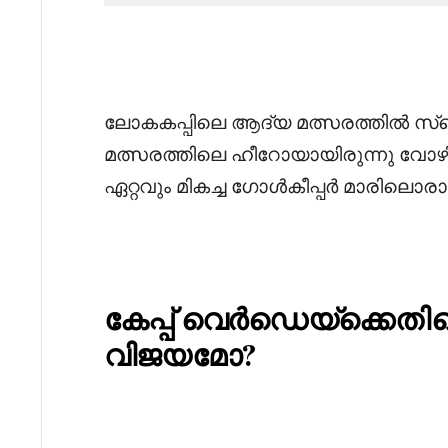
‎ലോകകപ്പിലെ ആദ്യ മത്സരത്തിൽ സ്
മത്സരത്തിലെ ഹീറോയായിരുന്നു വോഴ
ഏറ്റവും മികച്ച ഗോൾകീപ്പർ മാരിലൊര
കേപ്പ് വെർഡെയ്ക്കെതിര
വിജയമോ?