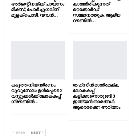
അർജന്റീനയ്ക്ക് പായസം
കാത്തിരിക്കുന്നത്
മിക്സ്, പോർച്ചുഗലിന്
റെക്കോർഡ്
മുളക് പൊടി: വമ്പൻ…
സമ്മാനത്തുക: ആദ്യ
റൗണ്ടിൽ…
കടുത്ത നിയന്ത്രണം:
തഹ്സീൻ മാത്രമല്ല,
വുവുസേലം ഉൾപ്പെടെ 3
ലോകകപ്പ്
വസ്തുക്കൾക്ക് ലോകകപ്പ്
കളിക്കാനൊരുങ്ങി 3
ഗ്രൗണ്ടിൽ…
ഇന്ത്യൻ താരങ്ങൾ,
ആരൊക്കെ? അറിയാം
PREV
NEXT