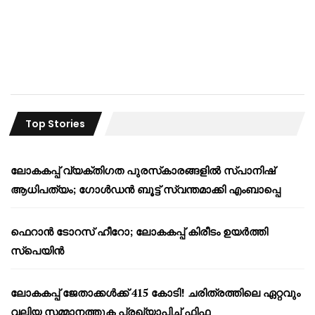
Top Stories
ലോകകപ്പ് വ്യക്തിഗത പുരസ്‌കാരങ്ങളിൽ സ്പാനിഷ്
ആധിപത്യം; ഗോൾഡൻ ബൂട്ട് സ്വന്തമാക്കി എംബാപ്പെ
ഫെറാൻ ടോറസ് ഹീറോ; ലോകകപ്പ് കിരീടം ഉയർത്തി
സ്പെയിൻ
ലോകകപ്പ് ജേതാക്കൾക്ക് 415 കോടി! ചരിത്രത്തിലെ ഏറ്റവും
വലിയ സമ്മാനത്തുക പ്രഖ്യാപിച്ച് ഫിഫ