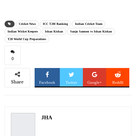
email…
Cricket News
ICC T20I Ranking
Indian Cricket Team
Indian Wicket Keepers
Ishan Kishan
Sanju Samson vs Ishan Kishan
T20 World Cup Preparations
0
Share
Facebook
Twitter
Google+
ReddIt
WhatsApp
Pinterest
Email
JHA