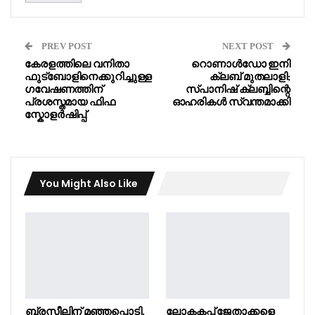
PREV POST
NEXT POST
കേരളത്തിലെ വനിതാ
റൊണാൾഡോ ഇനി
ഫുട്ബോളിനെക്കുറിച്ചുള്ള
ക്ലബ് മുതലാളി;
ഗവേഷണത്തിന്
സ്പാനിഷ് ക്ലബ്ബിന്റെ
പ്രശസ്തമായ ഫിഫ
ഓഹരികൾ സ്വന്തമാക്കി
സ്കോളർഷിപ്പ്
You Might Also Like
ബ്രസീലിന് മഞ്ഞപ്പൊടി,
ലോകകപ്പ് ജേതാക്കളെ