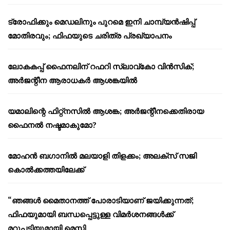
ട്രോഫിക്കും മെഡലിനും പുറമെ ഇനി ചാമ്പ്യൻഷിപ്പ്
മോതിരവും; ഫിഫയുടെ ചരിത്ര പ്രഖ്യാപനം
ലോകകപ്പ് ഫൈനലിന് റഫറി സ്ലാവ്‌കോ വിൻസിക്;
അർജന്റീന ആരാധകർ ആശങ്കയിൽ
യമാലിന്റെ ഫിറ്റ്നസിൽ ആശങ്ക; അർജന്റീനക്കെതിരായ
ഫൈനൽ നഷ്ടമാകുമോ?
മോഹൻ ബഗാനിൽ മലയാളി തിളക്കം; അലക്സ് സജി
കൊൽക്കത്തയിലേക്ക്
“ഞങ്ങൾ മൈതാനത്ത് പോരാടിയാണ് ജയിക്കുന്നത്;
ഫിഫയുമായി ബന്ധപ്പെട്ടുള്ള വിമർശനങ്ങൾക്ക്
മറുപടിയുമായി മെസ്സി