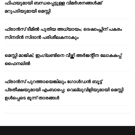
ഫിഫയുമായി ബന്ധപ്പെട്ടുള്ള വിമർശനങ്ങൾക്ക്
മറുപടിയുമായി മെസ്സി
ഫ്രാൻസ് ടീമിൽ പുതിയ അധ്യായം; ദെഷാംപ്സിന് പകരം
സിനദിൻ സിദാൻ പരിശീലകനാകും
മെസ്സി മാജിക്; ഇംഗ്ലണ്ടിനെ വീഴ്ത്തി അർജന്റീന ലോകകപ്പ്
ഫൈനലിൽ
ഫ്രാൻസ് പുറത്തായെങ്കിലും ഗോൾഡൻ ബൂട്ട്
പ്രതീക്ഷയുമായി എംബാപ്പെ; വെല്ലുവിളിയുമായി മെസ്സി
ഉൾപ്പെടെ മൂന്ന് താരങ്ങൾ