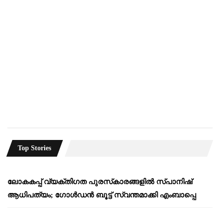
Top Stories
ലോകകപ്പ് വ്യക്തിഗത പുരസ്‌കാരങ്ങളിൽ സ്പാനിഷ്
ആധിപത്യം; ഗോൾഡൻ ബൂട്ട് സ്വന്തമാക്കി എംബാപ്പെ