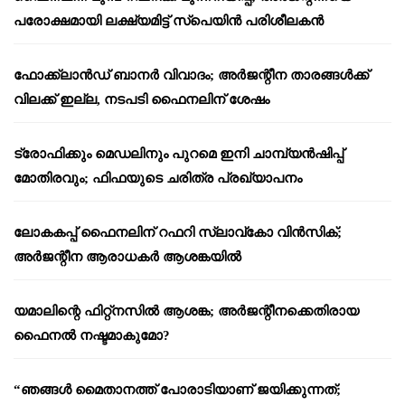
പരോക്ഷമായി ലക്ഷ്യമിട്ട് സ്പെയിൻ പരിശീലകൻ
ഫോക്ക്‌ലാൻഡ് ബാനർ വിവാദം; അർജന്റീന താരങ്ങൾക്ക്
വിലക്ക് ഇല്ല, നടപടി ഫൈനലിന് ശേഷം
ട്രോഫിക്കും മെഡലിനും പുറമെ ഇനി ചാമ്പ്യൻഷിപ്പ്
മോതിരവും; ഫിഫയുടെ ചരിത്ര പ്രഖ്യാപനം
ലോകകപ്പ് ഫൈനലിന് റഫറി സ്ലാവ്‌കോ വിൻസിക്;
അർജന്റീന ആരാധകർ ആശങ്കയിൽ
യമാലിന്റെ ഫിറ്റ്നസിൽ ആശങ്ക; അർജന്റീനക്കെതിരായ
ഫൈനൽ നഷ്ടമാകുമോ?
“ഞങ്ങൾ മൈതാനത്ത് പോരാടിയാണ് ജയിക്കുന്നത്;