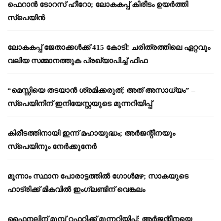
ഫെറാൻ ടോറസ് ഹീറോ; ലോകകപ്പ് കിരീടം ഉയർത്തി
സ്പെയിൻ
ലോകകപ്പ് ജേതാക്കൾക്ക് 415 കോടി! ചരിത്രത്തിലെ ഏറ്റവും
വലിയ സമ്മാനത്തുക പ്രഖ്യാപിച്ച് ഫിഫ
“മെസ്സിയെ തടയാൻ ശ്രമിക്കരുത്; അത് അസാധ്യം” –
സ്പെയിനിന് ഇനിയേസ്റ്റയുടെ മുന്നറിയിപ്പ്
കിരീടത്തിനായി ഇന്ന് മഹായുദ്ധം; അർജന്റീനയും
സ്പെയിനും നേർക്കുനേർ
മൂന്നാം സ്ഥാന പോരാട്ടത്തിൽ ഗോൾമഴ; സാകയുടെ
ഹാട്രിക്ക് മികവിൽ ഇംഗ്ലണ്ടിന് വെങ്കലം
ഫൈനലിന് മുമ്പ് റഫറിക്ക് മുന്നറിയിപ്പ്; അർജന്റീനയെ