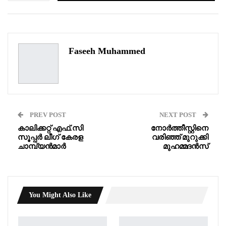
WhatsApp
Pinterest
Email
Faseeh Muhammed
PREV POST
NEXT POST
കാലിക്കറ്റ് എഫ്.സി
നോർത്തീസ്റ്റിനെ
സൂപ്പർ ലീഗ് കേരള
വരിഞ്ഞ് മുറുക്കി
ചാമ്പ്യൻമാർ
മുഹമ്മദൻസ്
You Might Also Like