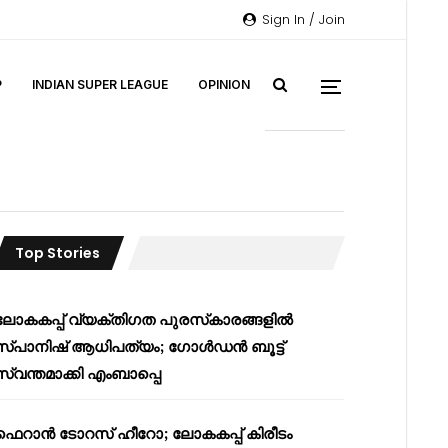
Sign In / Join
P
INDIAN SUPER LEAGUE
OPINION
Top Stories
ലോകകപ്പ് വ്യക്തിഗത പുരസ്‌കാരങ്ങളിൽ
സ്പാനിഷ് ആധിപത്യം; ഗോൾഡൻ ബൂട്ട്
സ്വന്തമാക്കി എംബാപ്പെ
ഫെറാൻ ടോറസ് ഹീറോ; ലോകകപ്പ് കിരീടം