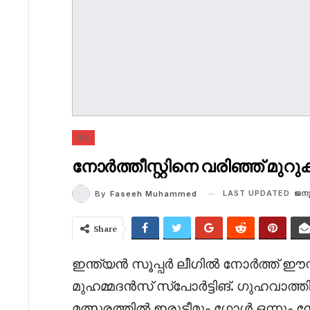
ISL
നോർത്തീസ്റ്റിനെ വരിഞ്ഞ് മുറു
LAST UPDATED
ജനു
By
Faseeh Muhammed
Share
ഇന്ത്യൻ സൂപ്പർ ലീഗിൽ നോർത്ത് ഈസ
മുഹമ്മദൻസ് സ്‌പോർട്ടിങ്. ഗുഹവാത്തി 
മത്സരത്തിൽ ഇരുടീമും ഗോൾ ഒന്നും 