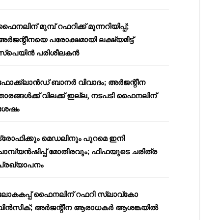
ഫൈനലിന് മുമ്പ് റഫറിക്ക് മുന്നറിയിപ്പ്;
അർജന്റീനയെ പരോക്ഷമായി ലക്ഷ്യമിട്ട്
സ്പെയിൻ പരിശീലകൻ
ഫോക്ക്‌ലാൻഡ് ബാനർ വിവാദം; അർജന്റീന
താരങ്ങൾക്ക് വിലക്ക് ഇല്ല, നടപടി ഫൈനലിന്
ശേഷം
ട്രോഫിക്കും മെഡലിനും പുറമെ ഇനി
ചാമ്പ്യൻഷിപ്പ് മോതിരവും; ഫിഫയുടെ ചരിത്ര
പ്രഖ്യാപനം
ലോകകപ്പ് ഫൈനലിന് റഫറി സ്ലാവ്‌കോ
വിൻസിക്; അർജന്റീന ആരാധകർ ആശങ്കയിൽ