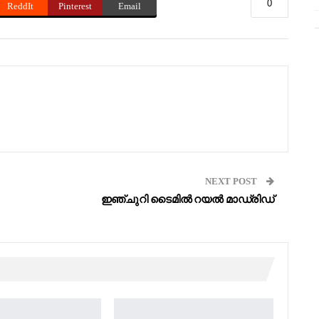
0
ReddIt
Pinterest
Email
NEXT POST
ഇഞ്ചുറി ടൈമിൽ റയൽ മാഡ്രിഡ്