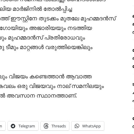
ലിയ മാർജിനിൽ തോൽപ്പിച്ച
് ഈസ്റ്റിനേ തുടക്കം മുതലേ മുഹമ്മദൻസ്
ഗൊഗോയിയും അജാരിയയും നടത്തിയ
രിയും മുഹമ്മദൻസ് പ്രതിരോധവും
 ടീമും മാറ്റങ്ങൾ വരുത്തിയെങ്കിലും
ിലും വിജയം കണ്ടെത്താൻ ആവാത്ത
് കേവലം ഒരു വിജയവും നാല് സമനിലയും
ികയിൽ അവസാന സ്ഥാനത്താണ്.
n
Telegram
Threads
WhatsApp