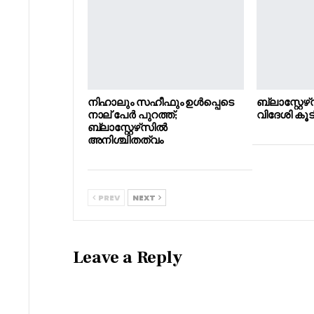
നിഹാലും സഹീഫും ഉൾപ്പെടെ
ബ്ലാസ്റ്റേഴ്
നാല് പേർ പുറത്ത്;
വിദേശി കൂടി
ബ്ലാസ്റ്റേഴ്‌സിൽ
അനിശ്ചിതത്വം
PREV
NEXT
Leave a Reply