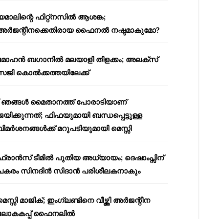
യമാലിന്റെ ഫിറ്റ്നസിൽ ആശങ്ക;
അർജന്റീനക്കെതിരായ ഫൈനൽ നഷ്ടമാകുമോ?
മോഹൻ ബഗാനിൽ മലയാളി തിളക്കം; അലക്സ്
സജി കൊൽക്കത്തയിലേക്ക്
“ഞങ്ങൾ മൈതാനത്ത് പോരാടിയാണ്
ജയിക്കുന്നത്; ഫിഫയുമായി ബന്ധപ്പെട്ടുള്ള
വിമർശനങ്ങൾക്ക് മറുപടിയുമായി മെസ്സി
ഫ്രാൻസ് ടീമിൽ പുതിയ അധ്യായം; ദെഷാംപ്സിന്
പകരം സിനദിൻ സിദാൻ പരിശീലകനാകും
മെസ്സി മാജിക്; ഇംഗ്ലണ്ടിനെ വീഴ്ത്തി അർജന്റീന
ലോകകപ്പ് ഫൈനലിൽ