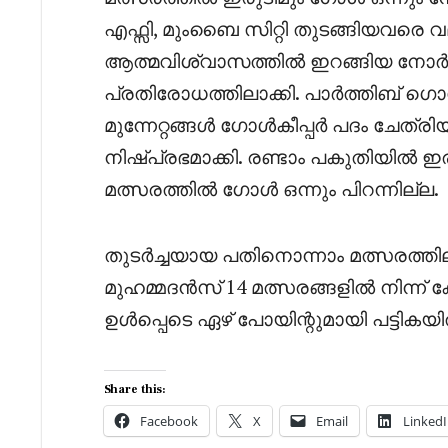
എഫ്സി, മുംബൈ സിറ്റി തുടങ്ങിയവരെ വ
ആത്മവിശ്വാസത്തിൽ ഇറങ്ങിയ നോർത്ത
പ്രതിരോധത്തിലാക്കി. പാർത്തിബ് 
മുന്നേറ്റങ്ങൾ ഗോൾകീപ്പർ പദം ചേത്
നിഷ്പ്രഭമാക്കി. രണ്ടാം പകുതിയിൽ ഇരു
മത്സരത്തിൽ ഗോൾ ഒന്നും പിറന്നില്ല.
തുടർച്ചയായ പതിനൊന്നാം മത്സരത്ത
മുഹമ്മദൻസ് 14 മത്സരങ്ങളിൽ നിന്ന
ഉൾപ്പെടെ ഏഴ് പോയിന്റുമായി പട്ട
Share this:
Facebook
X
Email
LinkedI