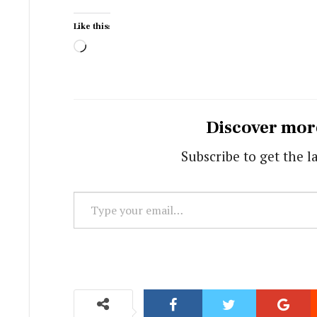
Like this:
Loading…
Discover mor
Subscribe to get the l
Type
your
email…