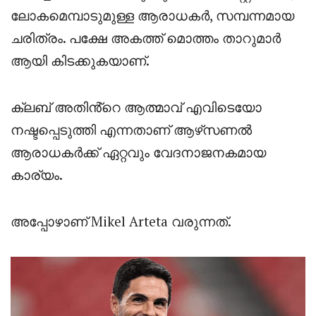
ലോകമെമ്പാടുമുള്ള ആരാധകർ, സമ്പന്നമായ
ചരിത്രം. പക്ഷേ അകത്ത് മൊത്തം താറുമാർ
ആയി കിടക്കുകയാണ്.
ക്ലബ് അതിൻ്റെ ആത്മാവ് എവിടെയോ
നഷ്ടപ്പെടുത്തി എന്നതാണ് ആഴ്‌സണൽ
ആരാധകർക്ക് ഏറ്റവും വേദനാജനകമായ
കാര്യം.
അപ്പോഴാണ് Mikel Arteta വരുന്നത്.