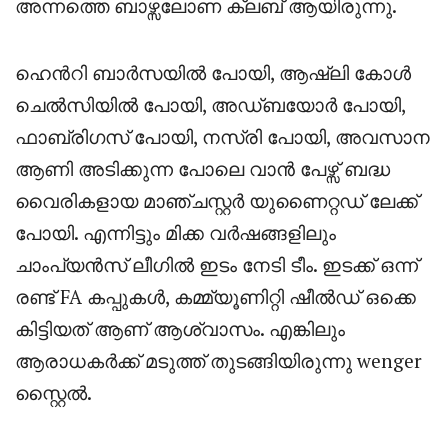
അന്നത്തെ ബാഴ്സലോണ ക്ലബ് ആയിരുന്നു.
ഹെൻറി ബാർസയിൽ പോയി, ആഷ്ലി കോൾ
ചെൽസിയിൽ പോയി, അഡ്ബയോർ പോയി,
ഫാബ്രിഗസ് പോയി, നസ്രി പോയി, അവസാന
ആണി അടിക്കുന്ന പോലെ വാൻ പേഴ്സ് ബദ്ധ
വൈരികളായ മാഞ്ചസ്റ്റർ യുണൈറ്റഡ് ലേക്ക്
പോയി. എന്നിട്ടും മിക്ക വർഷങ്ങളിലും
ചാംപ്യൻസ് ലീഗിൽ ഇടം നേടി ടീം. ഇടക്ക് ഒന്ന്
രണ്ട് FA കപ്പുകൾ, കമ്മ്യൂണിറ്റി ഷീൽഡ് ഒക്കെ
കിട്ടിയത് ആണ് ആശ്വാസം. എങ്കിലും
ആരാധകർക്ക് മടുത്ത് തുടങ്ങിയിരുന്നു wenger
സ്റ്റൈൽ.