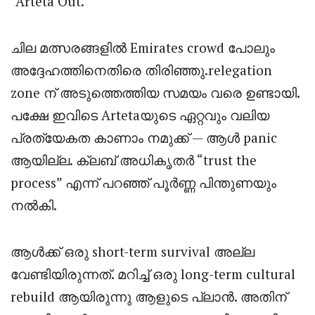
“Arteta Out.”
ചില മത്സരങ്ങളിൽ Emirates crowd പോലും
അദ്ദേഹത്തിനെതിരെ തിരിഞ്ഞു.relegation
zone ന് അടുത്തെത്തിയ സമയം വരെ ഉണ്ടായി.
പക്ഷേ ഇവിടെ Artetaയുടെ ഏറ്റവും വലിയ
പ്രത്യേകത കാണാം നമുക്ക് — ആൾ panic
ആയില്ല. ക്ലബ് അധികൃതർ “trust the
process” എന്ന് പറഞ്ഞ് പൂർണ്ണ പിന്തുണയും
നൽകി.
ആൾക്ക് ഒരു short-term survival അല്ല
വേണ്ടിയിരുന്നത്. മറിച്ച് ഒരു long-term cultural
rebuild ആയിരുന്നു ആളുടെ പ്ലാൻ. അതിന്