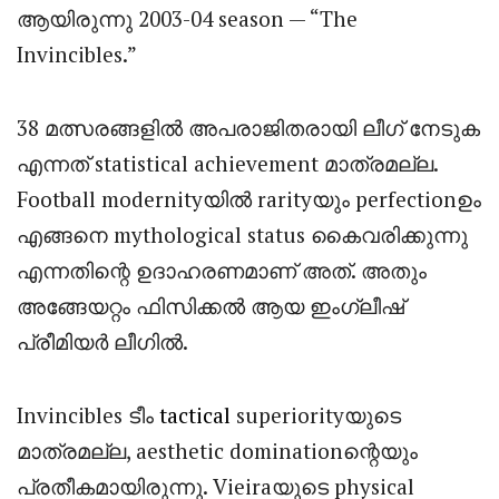
ആയിരുന്നു 2003-04 season — “The
Invincibles.”
38 മത്സരങ്ങളിൽ അപരാജിതരായി ലീഗ് നേടുക
എന്നത് statistical achievement മാത്രമല്ല.
Football modernityയിൽ rarityയും perfectionഉം
എങ്ങനെ mythological status കൈവരിക്കുന്നു
എന്നതിന്റെ ഉദാഹരണമാണ് അത്. അതും
അങ്ങേയറ്റം ഫിസിക്കൽ ആയ ഇംഗ്ലീഷ്
പ്രീമിയർ ലീഗിൽ.
Invincibles ടീം
tactical
superiorityയുടെ
മാത്രമല്ല, aesthetic dominationന്റെയും
പ്രതീകമായിരുന്നു. Vieiraയുടെ physical