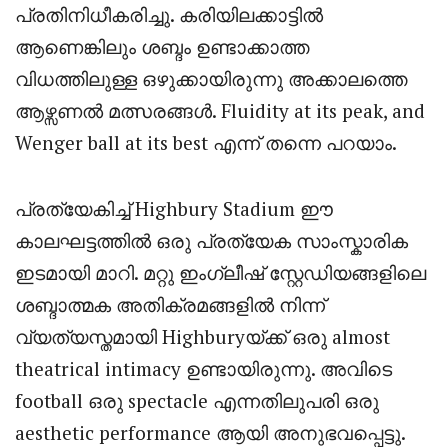
പ്രതിനിധീകരിച്ചു. കരിയിലക്കാട്ടിൽ
ആണെങ്കിലും ശബ്ദം ഉണ്ടാക്കാത്ത
വിധത്തിലുള്ള ഒഴുക്കായിരുന്നു അക്കാലത്തെ
ആഴ്സണൽ മത്സരങ്ങൾ. Fluidity at its peak, and
Wenger ball at its best എന്ന് തന്നെ പറയാം.
പ്രത്യേകിച്ച് Highbury Stadium ഈ
കാലഘട്ടത്തിൽ ഒരു പ്രത്യേക സാംസ്കാരിക
ഇടമായി മാറി. മറ്റു ഇംഗ്ലീഷ് സ്റ്റേഡിയങ്ങളിലെ
ശബ്ദാത്മക അതിക്രമങ്ങളിൽ നിന്ന്
വ്യത്യസ്തമായി Highburyയ്ക്ക് ഒരു almost
theatrical intimacy ഉണ്ടായിരുന്നു. അവിടെ
football ഒരു spectacle എന്നതിലുപരി ഒരു
aesthetic performance ആയി അനുഭവപ്പെട്ടു.