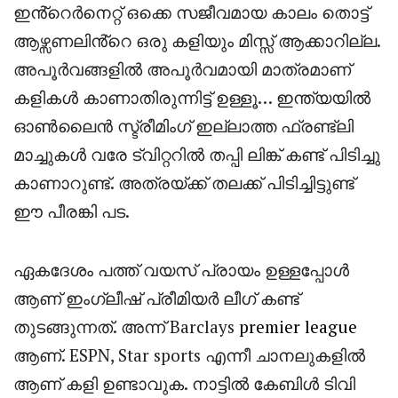
ഇൻ്റെർനെറ്റ് ഒക്കെ സജീവമായ കാലം തൊട്ട്
ആഴ്സണലിൻ്റെ ഒരു കളിയും മിസ്സ് ആക്കാറില്ല.
അപൂർവങ്ങളിൽ അപൂർവമായി മാത്രമാണ്
കളികൾ കാണാതിരുന്നിട്ട് ഉള്ളൂ… ഇന്ത്യയിൽ
ഓൺലൈൻ സ്ട്രീമിംഗ് ഇല്ലാത്ത ഫ്രണ്ട്‌ലി
മാച്ചുകൾ വരേ ട്വിറ്ററിൽ തപ്പി ലിങ്ക് കണ്ട് പിടിച്ചു
കാണാറുണ്ട്. അത്രയ്ക്ക് തലക്ക് പിടിച്ചിട്ടുണ്ട്
ഈ പീരങ്കി പട.
ഏകദേശം പത്ത് വയസ് പ്രായം ഉള്ളപ്പോൾ
ആണ് ഇംഗ്ലീഷ് പ്രീമിയർ ലീഗ് കണ്ട്
തുടങ്ങുന്നത്. അന്ന് Barclays
premier league
ആണ്. ESPN, Star sports എന്നീ ചാനലുകളിൽ
ആണ് കളി ഉണ്ടാവുക. നാട്ടിൽ കേബിൾ ടിവി