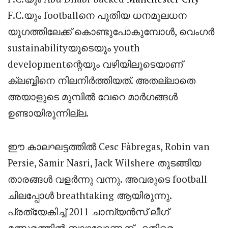
F.C.യും footballനെ പുതിയ ധനമൂലധന
യുഗത്തിലേക്ക് കൊണ്ടുപോകുമ്പോൾ, വെംഗർ
sustainabilityയുടെയും youth
developmentന്റെയും വഴിയിലൂടെയാണ്
ക്ലബ്ബിനെ നിലനിർത്തിയത്. അതല്ലാതെ
അയാളുടെ മുമ്പിൽ വേറെ മാർഗങ്ങൾ
ഉണ്ടായിരുന്നില്ല.
ഈ കാലഘട്ടത്തിൽ Cesc Fàbregas, Robin van
Persie, Samir Nasri, Jack Wilshere തുടങ്ങിയ
താരങ്ങൾ വളർന്നു വന്നു. അവരുടെ football
ചിലപ്പോൾ breathtaking ആയിരുന്നു.
പ്രത്യേകിച്ച് 2011 ചാമ്പ്യൻസ് ലീഗ്
മത്സരത്തിൽ ബാഴ്സലോണക്ക് എതിരെ