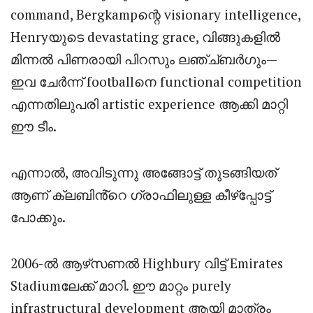
command, Bergkampന്റെ visionary intelligence,
Henryയുടെ devastating grace, വിങ്ങുകളിൽ
മിന്നൽ പിണരായി പിറസും ലഞ്ച്ബർഗും—
ഇവ ചേർന്ന് footballനെ functional competition
എന്നതിലുപരി artistic experience ആക്കി മാറ്റി
ഈ ടീം.
എന്നാൽ, അവിടുന്നു അങ്ങോട്ട് തുടങ്ങിയത്
ആണ് ക്ലബിൻ്റെ ഗ്രാഫിലുള്ള കീഴ്പ്പോട്ട്
പോക്കും.
2006-ൽ ആഴ്‌സണൽ Highbury വിട്ട് Emirates
Stadiumലേക്ക് മാറി. ഈ മാറ്റം purely
infrastructural development ആയി മാത്രം