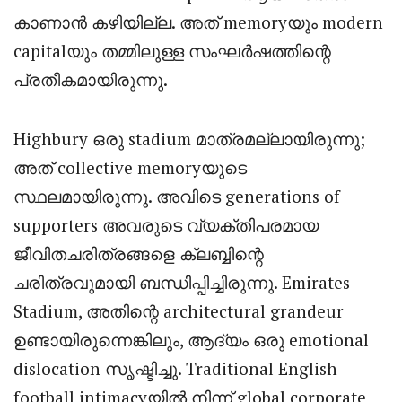
കാണാൻ കഴിയില്ല. അത് memoryയും modern
capitalയും തമ്മിലുള്ള സംഘർഷത്തിന്റെ
പ്രതീകമായിരുന്നു.
Highbury ഒരു stadium മാത്രമല്ലായിരുന്നു;
അത് collective memoryയുടെ
സ്ഥലമായിരുന്നു. അവിടെ generations of
supporters അവരുടെ വ്യക്തിപരമായ
ജീവിതചരിത്രങ്ങളെ ക്ലബ്ബിന്റെ
ചരിത്രവുമായി ബന്ധിപ്പിച്ചിരുന്നു. Emirates
Stadium, അതിന്റെ architectural grandeur
ഉണ്ടായിരുന്നെങ്കിലും, ആദ്യം ഒരു emotional
dislocation സൃഷ്ടിച്ചു. Traditional English
football intimacyയിൽ നിന്ന് global corporate