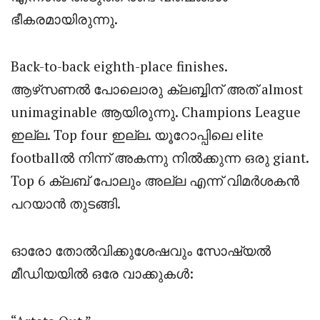
ഭീകരമായിരുന്നു.
Back-to-back eighth-place finishes.
ആഴ്‌സണൽ പോലൊരു ക്ലബ്ബിന് അത് almost
unimaginable ആയിരുന്നു. Champions League
ഇല്ല. Top four ഇല്ല. യൂറോപ്പിലെ elite
footballൽ നിന്ന് അകന്നു നിൽക്കുന്ന ഒരു giant.
Top 6 ക്ലബ് പോലും അല്ല എന്ന് വിമർശകൻ
പറയാൻ തുടങ്ങി.
ഓരോ തോൽവിക്കുശേഷവും സോഷ്യൽ
മീഡിയയിൽ ഒരേ വാക്കുകൾ: