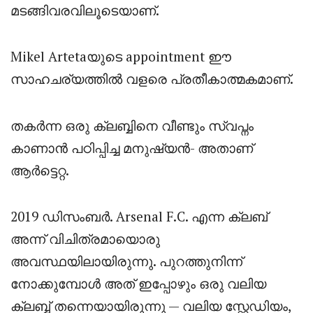
മടങ്ങിവരവിലൂടെയാണ്.
Mikel Artetaയുടെ appointment ഈ
സാഹചര്യത്തിൽ വളരെ പ്രതീകാത്മകമാണ്.
തകർന്ന ഒരു ക്ലബ്ബിനെ വീണ്ടും സ്വപ്നം
കാണാൻ പഠിപ്പിച്ച മനുഷ്യൻ- അതാണ്
ആർട്ടെറ്റ.
2019 ഡിസംബർ. Arsenal F.C. എന്ന ക്ലബ്
അന്ന് വിചിത്രമായൊരു
അവസ്ഥയിലായിരുന്നു. പുറത്തുനിന്ന്
നോക്കുമ്പോൾ അത് ഇപ്പോഴും ഒരു വലിയ
ക്ലബ്ബ് തന്നെയായിരുന്നു — വലിയ സ്റ്റേഡിയം,