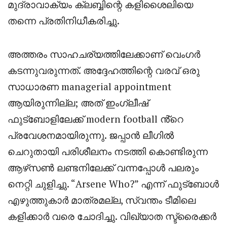
മുദ്രാവാക്യം ക്ലബ്ബിന്റെ കളിശൈലിയെ
തന്നെ പ്രതിനിധീകരിച്ചു.
അത്തരം സാഹചര്യത്തിലേക്കാണ് വെംഗർ
കടന്നുവരുന്നത്. അദ്ദേഹത്തിന്റെ വരവ് ഒരു
സാധാരണ managerial appointment
ആയിരുന്നില്ല; അത് ഇംഗ്ലീഷ്
ഫുട്ബോളിലേക്ക് modern football ൻ്റെ
പ്രവേശനമായിരുന്നു. ജപ്പാൻ ലീഗിൽ
ചെറുതായി പരിശീലനം നടത്തി കൊണ്ടിരുന്ന
ആഴ്‌സൺ ലണ്ടനിലേക്ക് വന്നപ്പോൾ പലരും
നെറ്റി ചുളിച്ചു. “Arsene Who?” എന്ന് ഫുട്ബോൾ
എഴുത്തുകാർ മാത്രമല്ല, സ്വന്തം ടീമിലെ
കളിക്കാർ വരെ ചോദിച്ചു. വിഖ്യാത സ്ട്രൈക്കർ