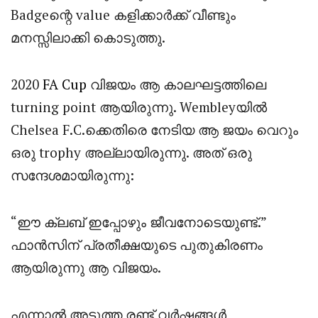
Badgeന്റെ value കളിക്കാർക്ക് വീണ്ടും
മനസ്സിലാക്കി കൊടുത്തു.
2020
FA Cup
വിജയം ആ കാലഘട്ടത്തിലെ
turning point ആയിരുന്നു. Wembleyയിൽ
Chelsea F.C.ക്കെതിരെ നേടിയ ആ ജയം വെറും
ഒരു trophy അല്ലായിരുന്നു. അത് ഒരു
സന്ദേശമായിരുന്നു:
“ഈ ക്ലബ് ഇപ്പോഴും ജീവനോടെയുണ്ട്.”
ഫാൻസിന് പ്രതീക്ഷയുടെ പുതുകിരണം
ആയിരുന്നു ആ വിജയം.
എന്നാൽ അടുത്ത രണ്ട് വർഷങ്ങൾ