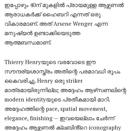
ഇപ്പോഴും 40ന് മുകളിൽ പ്രായമുള്ള ആഴ്സണൽ
ആരാധകർക്ക് ഹൈബറി എന്നത് ഒരു
വികാരമാണ്. അത് Arsene Wenger എന്ന
മനുഷ്യൻ ഉണ്ടാക്കിയെടുത്ത
ആത്മബന്ധമാണ്.
Thierry Henry
യുടെ വരവോടെ ഈ
സൗന്ദര്യശാസ്ത്രം അതിന്റെ പരമാവധി രൂപം
കൈവരിച്ചു
. Henry
ഒരു
striker
മാത്രമായിരുന്നില്ല
;
അദ്ദേഹം ആഴ്‌സണലിന്റെ
modern identity
യുടെ പ്രതീകമായി മാറി
.
അദ്ദേഹത്തിന്റെ
pace, spatial movement,
elegance, finishing —
ഇവയെല്ലാം ചേർന്ന്
അദ്ദേഹം ആഴ്സണൽ ക്ലബിൻ്റെ
iconography