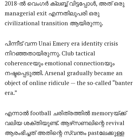
2018-ൽ വെംഗർ ക്ലബ്ബ് വിട്ടപ്പോൾ, അത് ഒരു
managerial exit എന്നതിലുപരി ഒരു
civilizational transition ആയിരുന്നു.
പിന്നീട് വന്ന Unai Emery era identity crisis
നിറഞ്ഞതായിരുന്നു. Club tactical
coherenceയും emotional connectionയും
നഷ്ടപ്പെടുത്തി. Arsenal gradually became an
object of online ridicule — the so-called “banter
era.”
എന്നാൽ football ചരിത്രത്തിൽ memoryയ്ക്ക്
വലിയ ശക്തിയുണ്ട്. ആഴ്‌സണലിന്റെ revival
ആരംഭിച്ചത് അതിന്റെ സ്വന്തം pastലേക്കുള്ള