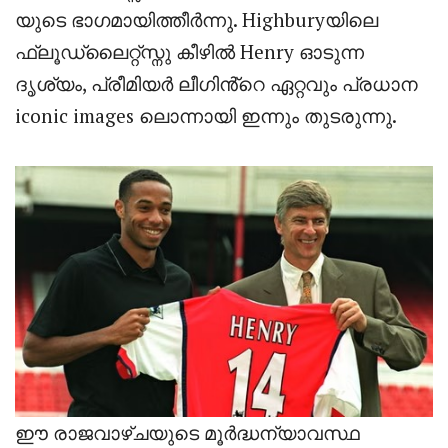
യുടെ ഭാഗമായിത്തീർന്നു
. Highbury
യിലെ
ഫ്ലൂഡ്‌ലൈറ്റ്സ്നു കീഴിൽ
Henry
ഓടുന്ന
ദൃശ്യം
,
പ്രീമിയർ ലീഗിൻ്റെ ഏറ്റവും പ്രധാന
iconic images
ലൊന്നായി ഇന്നും തുടരുന്നു
.
ഈ രാജവാഴ്ചയുടെ മൂർദ്ധന്യാവസ്ഥ