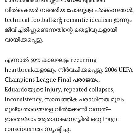
വിൽഷെയർ നടത്തിയ പോലുള്ള പ്രകടനങ്ങൾ,
technical footballന്റെ romantic idealism ഇന്നും
ജീവിച്ചിരിപ്പുണ്ടെന്നതിന്റെ തെളിവുകളായി
വായിക്കപ്പെട്ടു.
എന്നാൽ ഈ കാലഘട്ടം recurring
heartbreakകളാലും നിർവചിക്കപ്പെട്ടു. 2006
UEFA
Champions League
Final പരാജയം,
Eduardoയുടെ injury, repeated collapses,
inconsistency, സാമ്പത്തിക പരാധീനത മൂലം
മുഖ്യ താരങ്ങളെ വിൽക്കേണ്ടി വന്നത്—
ഇതെല്ലാം ആരാധകമനസ്സിൽ ഒരു tragic
consciousness സൃഷ്ടിച്ചു.