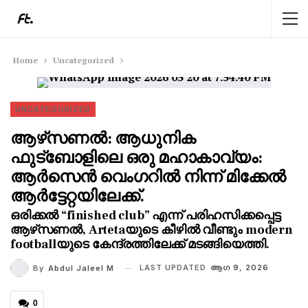
Home
Uncategorized
UNCATEGORIZED
ആഴ്‌സണൽ: ആധുനിക
ഫുട്ബോളിലെ ഒരു മഹാകാവ്യം:
ആർസെൻ വെംഗറിൽ നിന്ന് മിക്കേൽ
ആർട്ടേറ്റയിലേക്ക്.
ഒരിക്കൽ “finished club” എന്ന് പരിഹസിക്കപ്പെട്ട
ആഴ്‌സണൽ, Artetaയുടെ കീഴിൽ വീണ്ടും modern
footballയുടെ കേന്ദ്രത്തിലേക്ക് മടങ്ങിയെത്തി.
LAST UPDATED
ആഗ 9, 2026
By
Abdul Jaleel M
0