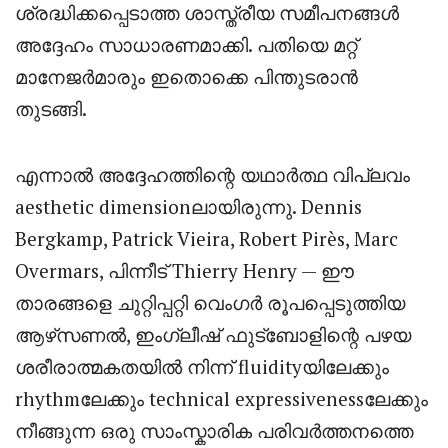
ശ്രദ്ധിക്കപ്പെടാത്ത ശാസ്ത്രീയ സമീപനങ്ങൾ
അദ്ദേഹം സാധാരണമാക്കി. പതിയെ മറ്റ്
മാനേജർമാരും ഇതൊക്കെ പിന്തുടരാൻ
തുടങ്ങി.
എന്നാൽ അദ്ദേഹത്തിന്റെ യഥാർത്ഥ വിപ്ലവം
aesthetic dimensionലായിരുന്നു. Dennis
Bergkamp, Patrick Vieira, Robert Pirès, Marc
Overmars, പിന്നീട് Thierry Henry — ഈ
താരങ്ങളെ ചുറ്റിപ്പറ്റി വെംഗർ രൂപപ്പെടുത്തിയ
ആഴ്‌സണൽ, ഇംഗ്ലീഷ് ഫുട്ബോളിന്റെ പഴയ
ശരീരാത്മകതയിൽ നിന്ന് fluidityയിലേക്കും
rhythmലേക്കും technical expressivenessലേക്കും
നീങ്ങുന്ന ഒരു സാംസ്കാരിക പരിവർത്തനത്തെ