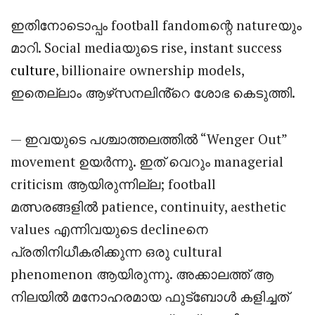
ഇതിനോടൊപ്പം football fandomന്റെ natureയും
മാറി. Social mediaയുടെ rise, instant success
culture
, billionaire ownership models,
ഇതെല്ലാം ആഴ്‌സനലിൻ്റെ ശോഭ കെടുത്തി.
— ഇവയുടെ പശ്ചാത്തലത്തിൽ “Wenger Out”
movement ഉയർന്നു. ഇത് വെറും managerial
criticism ആയിരുന്നില്ല; football
മത്സരങ്ങളിൽ patience, continuity, aesthetic
values എന്നിവയുടെ declineനെ
പ്രതിനിധീകരിക്കുന്ന ഒരു cultural
phenomenon ആയിരുന്നു. അക്കാലത്ത് ആ
നിലയിൽ മനോഹരമായ ഫുട്ബോൾ കളിച്ചത്